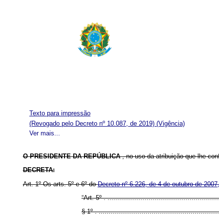
Texto para impressão
(Revogado pelo Decreto nº 10.087, de 2019)
(Vigência)
Ver mais...
O PRESIDENTE DA REPÚBLICA
, no uso da atribuição que lhe conf
DECRETA:
Art. 1º Os arts. 5º e 6º do
Decreto nº 6.226, de 4 de outubro de 2007
“Art. 5º . .........................................................
§ 1º . .............................................................