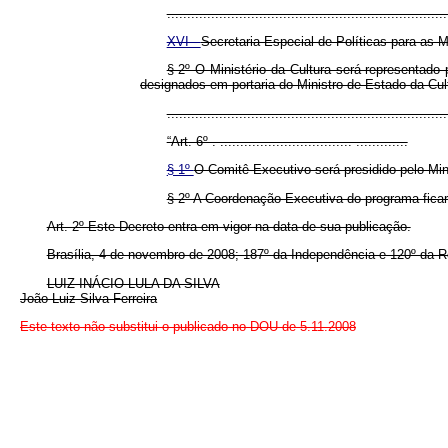
......................................................................
XVI -
Secretaria Especial de Políticas para as 
§ 2º O Ministério da Cultura será representado
designados em portaria do Ministro de Estado da Cul
....................................................................
“Art. 6º . ................................. .............
§ 1º
O Comitê Executivo será presidido pelo Min
§ 2º A Coordenação-Executiva do programa ficará 
Art. 2º Este Decreto entra em vigor na data de sua publicação.
Brasília, 4 de novembro de 2008; 187º da Independência e 120º da R
LUIZ INÁCIO LULA DA SILVA
João Luiz Silva Ferreira
Este texto não substitui o publicado no DOU de 5.11.2008