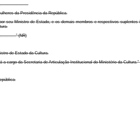
.......................
Mulheres da Presidência da República.
 por seu Ministro de Estado, e os demais membros e respectivos suplentes i
tura.
...............” (NR)
istro de Estado da Cultura.
a cargo da Secretaria de Articulação Institucional do Ministério da Cultura.”
epública.