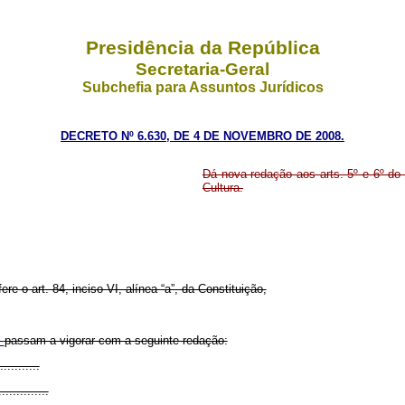
Presidência da República
Secretaria-Geral
Subchefia para Assuntos Jurídicos
DECRETO Nº 6.630, DE 4 DE NOVEMBRO DE 2008.
Dá nova redação aos arts. 5º e 6º do 
Cultura.
ere o art. 84, inciso VI, alínea “a”, da Constituição,
,
passam a vigorar com a seguinte redação:
...........
..............