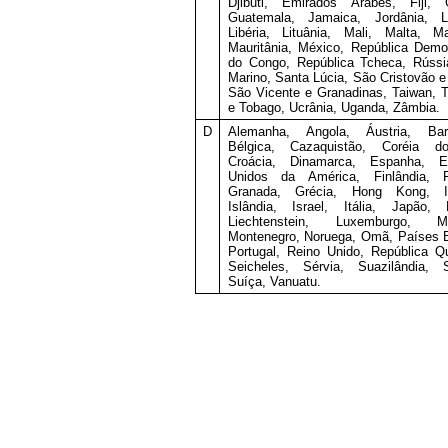
Djibuti, Emirados Árabes, Fiji, 
Guatemala, Jamaica, Jordânia, Le
Libéria, Lituânia, Mali, Malta, Ma
Mauritânia, México, República Demo
do Congo, República Tcheca, Rússi
Marino, Santa Lúcia, São Cristovão e
São Vicente e Granadinas, Taiwan, T
e Tobago, Ucrânia, Uganda, Zâmbia.
D
Alemanha, Angola, Áustria, Bar
Bélgica, Cazaquistão, Coréia d
Croácia, Dinamarca, Espanha, E
Unidos da América, Finlândia, F
Granada, Grécia, Hong Kong, Ir
Islândia, Israel, Itália, Japão, 
Liechtenstein, Luxemburgo, M
Montenegro, Noruega, Omã, Países 
Portugal, Reino Unido, República Qu
Seicheles, Sérvia, Suazilândia, S
Suíça, Vanuatu.