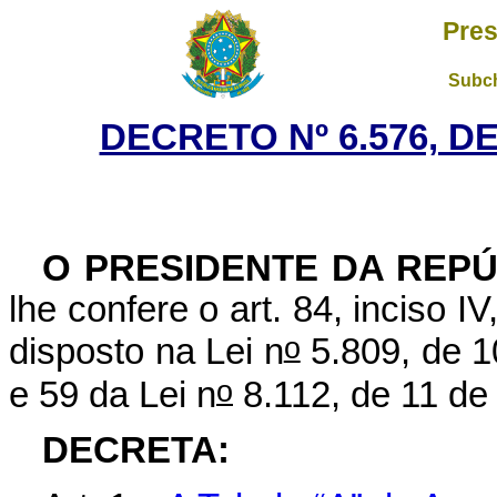
Pres
Subch
DECRETO Nº 6.576, D
O PRESIDENTE DA REPÚ
lhe confere o art. 84, inciso I
o
disposto na Lei n
5.809, de 1
o
e 59 da Lei n
8.112, de 11 de
DECRETA: