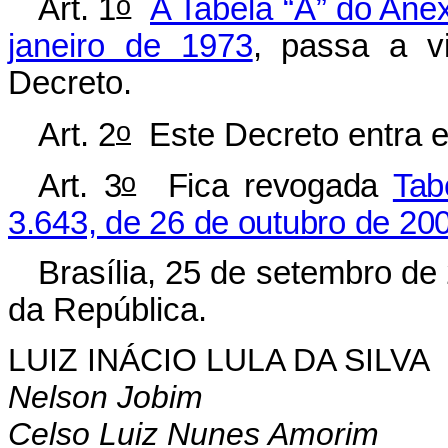
o
Art. 1
A Tabela “A” do Anex
janeiro de 1973
, passa a v
Decreto.
o
Art. 2
Este Decreto entra e
o
Art. 3
Fica revogada
Tab
3.643, de 26 de outubro de 20
Brasília, 25 de setembro de
da República.
LUIZ INÁCIO LULA DA SILVA
Nelson Jobim
Celso Luiz Nunes Amorim