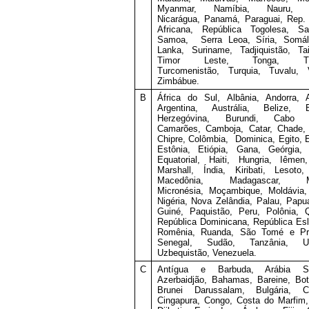
Myanmar, Namíbia, Nauru, N
Nicarágua, Panamá, Paraguai, Rep.
Africana, República Togolesa, Sa
Samoa, Serra Leoa, Síria, Somáli
Lanka, Suriname, Tadjiquistão, Tai
Timor Leste, Tonga, Tun
Turcomenistão, Turquia, Tuvalu, V
Zimbábue.
B
África do Sul, Albânia, Andorra, A
Argentina, Austrália, Belize, B
Herzegóvina, Burundi, Cabo 
Camarões, Camboja, Catar, Chade, 
Chipre, Colômbia, Dominica, Egito, Er
Estônia, Etiópia, Gana, Geórgia, 
Equatorial, Haiti, Hungria, Iêmen
Marshall, Índia, Kiribati, Lesoto,
Macedônia, Madagascar, Ma
Micronésia, Moçambique, Moldávia,
Nigéria, Nova Zelândia, Palau, Pap
Guiné, Paquistão, Peru, Polônia, 
República Dominicana, República Es
Romênia, Ruanda, São Tomé e Prí
Senegal, Sudão, Tanzânia, Ur
Uzbequistão, Venezuela.
C
Antígua e Barbuda, Arábia Sa
Azerbaidjão, Bahamas, Bareine, Bo
Brunei Darussalam, Bulgária, C
Cingapura, Congo, Costa do Marfim