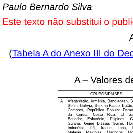
Paulo Bernardo Silva
Este
texto não substitui o pub
(
Tabela A do Anexo III do Dec
A – Valores de
GRUPOS/PAÍSES
A
Afeganistão, Armênia, Bangladesh, B
Benin, Bolívia, Burkina-Fasso, Butão,
Comores, República Popular Democ
da Coréia, Costa Rica, El Sal
Equador, Eslovênia, Filipinas, G
Guiana, Guiné Bissau, Guiné, Hon
Indonésia, Irã, Iraque, Laos, L
Malásia, Maldivas, Marrocos, Mon