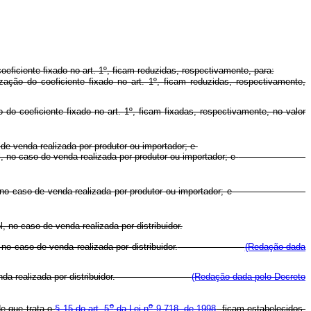
oeficiente fixado no art. 1
º
, ficam reduzidas, respectivamente, para:
zação do coeficiente fixado no art. 1
º
, ficam reduzidas, respectivamente,
o do coeficiente fixado no art. 1
º
, ficam fixadas, respectivamente, no valor
o de venda realizada por produtor ou importador; e
l, no caso de venda realizada por produtor ou importador; e
, no caso de venda realizada por produtor ou importador; e
, no caso de venda realizada por distribuidor.
 no caso de venda realizada por distribuidor.
(Redação dada
o caso de venda realizada por distribuidor.
(Redação dada pelo Decreto
o
o
de que trata o
§ 15 do art. 5
da Lei n
9.718, de 1998
, ficam estabelecidos,