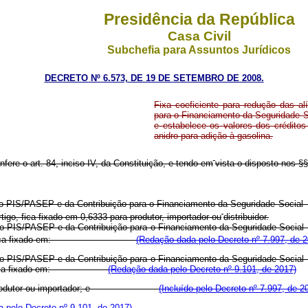
Presidência da República
Casa Civil
Subchefia para Assuntos Jurídicos
DECRETO Nº 6.573, DE 19 DE SETEMBRO DE 2008.
Fixa coeficiente para redução das a
para o Financiamento da Seguridade So
e estabelece os valores dos crédito
anidro para adição à gasolina.
fere o art. 84, inciso IV, da Constituição, e tendo em
vista o disposto nos §§
 o PIS/PASEP e da Contribuição para o Financiamento da Seguridade Social 
go, fica fixado em 0,6333 para produtor, importador ou
distribuidor.
 o PIS/PASEP e da Contribuição para o Financiamento da Seguridade Social
 fica fixado em:
(Redação dada pelo Decreto nº 7.997, de 2
 o PIS/PASEP e da Contribuição para o Financiamento da Seguridade Social
ica fixado em:
(Redação dada pelo Decreto nº 9.101, de 2017)
mos) para produtor ou importador; e
(Incluído pelo Decreto nº 7.997, de 2
 pelo Decreto nº 9.101, de 2017)