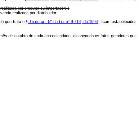
realizada por produtor ou importador; e
enda realizada por distribuidor.
de que trata o
§ 15 do art. 5º da Lei nº 9.718, de 1998,
ficam estabelecidos
o mês de outubro de cada ano-calendário, alcançando os fatos geradores que