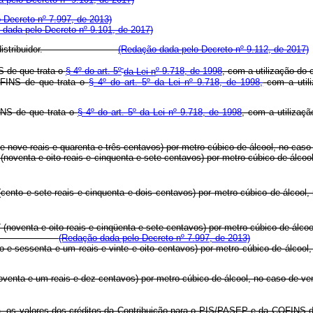
o Decreto nº 7.997, de 2013)
dada pelo Decreto nº 9.101, de 2017)
imo) para o distribuidor.
(Redação dada pelo Decreto nº 9.112, de 2017)
 de que trata o
§ 4
º
do art. 5
º
da Lei n
º
9.718, de 1998
, com a utilização do c
FINS de que trata o
§ 4º do art. 5º da Lei nº 9.718, de 1998,
com a utili
NS de que trata o
§ 4º do art. 5º da Lei nº 9.718, de 1998
, com a utilizaçã
ta e nove reais e quarenta e três centavos) por metro cúbico de álcool, no cas
 (noventa e oito reais e cinquenta e sete centavos) por metro cúbico de álcoo
2 (cento e sete reais e cinquenta e dois centavos) por metro cúbico de álcool
 (noventa e oito reais e cinqüenta e sete centavos) por metro cúbico de álcool
distribuidor.
(Redação dada pelo Decreto nº 7.997, de 2013)
to e sessenta e um reais e vinte e oito centavos) por metro cúbico de álcool,
,10 (noventa e um reais e dez centavos) por metro cúbico de álcool, n
na, os valores dos créditos da Contribuição para o PIS/PASEP e da COFINS 