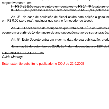
respectivamente, em:
I - R$ 3,21 (três reais e vinte e um centavos) e R$ 14,79 (quatorze r
II - R$ 16,07 (dezesseis reais e sete centavos) e R$ 73,93 (setenta e 
Art. 3º No caso de aquisição de álcool anidro para adição à gasol
em R$ 0,00 (zero real), qualquer que seja o fornecedor do álc
o
Art. 4
º
O coeficiente de redução de que trata o art. 1
e os valores d
o
ocorrerem a partir de 1
de janeiro do ano subseqüente ao de sua alteração.
Art. 5
º
Este Decreto entra em vigor na data de sua publicação, produz
Brasília, 19 de setembro de 2008; 187
º
da Independência e 120
º
da 
LUIZ INÁCIO LULA DA SILVA
Guido Mantega
Este
texto não substitui o publicado no DOU de 22.9.2008