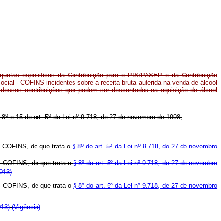
líquotas especificas da Contribuição para o PIS/PASEP e da Contribuição
cial - COFINS incidentes sobre a receita bruta auferida na venda de álcool
s dessas contribuições que podem ser descontados na aquisição de álcool
o
o
o
 8
e 15 do art. 5
da Lei n
9.718, de 27 de novembro de 1998,
o
o
o
- COFINS, de que trata o
§ 8
do art. 5
da Lei n
9.718, de 27 de novembro
 - COFINS, de que trata o
§ 8º do art. 5º da Lei nº 9.718, de 27 de novembro
013)
 - COFINS, de que trata o
§ 8
º
do art. 5
º
da Lei n
º
9.718, de 27 de novembro
013)
(Vigência)