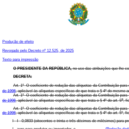
Produção de efeito
Revogado pelo Decreto nº 12.525, de 2025
Texto para impressão
O PRESIDENTE DA REPÚBLICA,
no uso das atribuições que lhe con
DECRETA:
Art. 1
º
O coeficiente de redução das alíquotas da Contribuição para
de 1998
, aplicável às alíquotas específicas de que trata o § 4
º
do mesmo arti
Art. 1
º
O coeficiente de redução das alíquotas da Contribuição para
o
de 1998
, aplicável às alíquotas específicas de que trata o § 4
º
do art. 5
,
Art. 1
º
O coeficiente de redução das alíquotas da Contribuição para
de 1998
, aplicável às alíquotas específicas de que trata o § 4
º
do art. 5
º
, f
I - I - 0,0833 (oitocentos e trinta e três décimos de milési
I - zero para produtor ou importador; e
(Redação dada