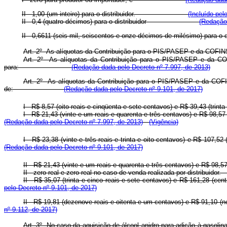
II - 1,00 (um inteiro) para o distribuidor.
(Incluído pel
II - 0,4 (quatro décimos) para o distribuidor
(Redação 
II - 0,6611 (seis mil, seiscentos e onze décimos de milés
Art. 2
º
As alíquotas da Contribuição para o PIS/PASEP e da COFINS
Art. 2
º
As alíquotas da Contribuição para o PIS/PASEP e da CO
para:
(Redação dada pelo Decreto nº 7.997, de 2013)
Art. 2
º
As alíquotas da Contribuição para o PIS/PASEP e da COFI
de:
(Redação dada pelo Decreto nº 9.101, de 2017)
I - R$ 8,57 (oito reais e cinqüenta e sete centavos) e R$ 39,43 (trin
I - R$ 21,43 (vinte e um reais e quarenta e três centavos) e R$ 98,57
(Redação dada pelo Decreto nº 7.997, de 2013)
(Vigência)
I - R$ 23,38 (vinte e três reais e trinta e oito centavos) e R$ 107,5
(Redação dada pelo Decreto nº 9.101, de 2017)
II - R$ 21,43 (vinte e um reais e quarenta e três centavos) e R$ 98,57
II - zero real e zero real no caso de venda realizada por 
II - R$ 35,07 (trinta e cinco reais e sete centavos) e R$ 161,28 (cen
pelo Decreto nº 9.101, de 2017)
II - R$ 19,81 (dezenove reais e oitenta e um centavos) e R$ 91
nº 9.112, de 2017)
Art. 3º No caso da aquisição de álcool anidro para adição à gasoli