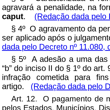
agravará a penalidade, na for
caput
.
(Redação dada pelo D
§ 4º O agravamento da pena
ser aplicado após o julgamento
dada pelo Decreto nº 11.080, 
§ 5º A adesão a uma das s
“b” do inciso II do § 1º do art
infração cometida para fin
artigo.
(Redação dada pelo D
Art. 12. O pagamento de mu
pelos Estados, Municípios, Dist