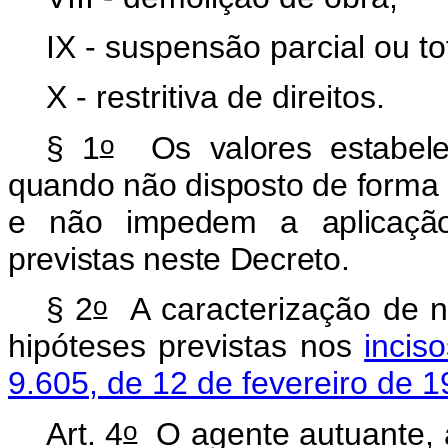
IX - suspensão parcial ou to
X - restritiva de direitos.
o
§ 1
Os valores estabelec
quando não disposto de forma d
e não impedem a aplicação
previstas neste Decreto.
o
§ 2
A caracterização de ne
hipóteses previstas nos
inciso
9.605, de 12 de fevereiro de 1
o
Art. 4
O agente autuante, ao