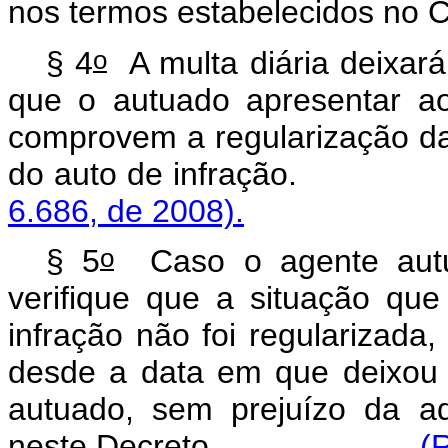
nos termos estabelecidos no C
o
§ 4
A multa diária deixará
que o autuado apresentar a
comprovem a regularização da
do auto de infraç
6.686, de 2008).
o
§ 5
Caso o agente autua
verifique que a situação qu
infração não foi regularizada,
desde a data em que deixou d
autuado, sem prejuízo da a
neste Decreto.
(