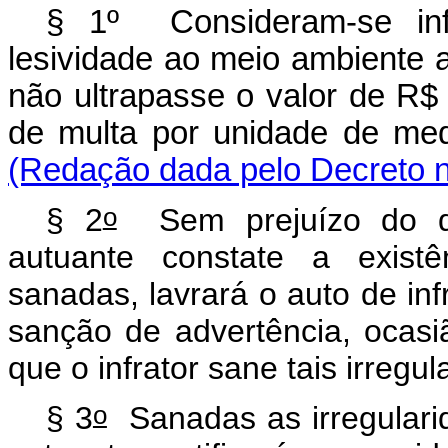
§ 1º Consideram-se infr
lesividade ao meio ambiente 
não ultrapasse o valor de R$ 
de multa por unidade de med
(Redação dada pelo Decreto n
o
§ 2
Sem prejuízo do di
autuante constate a existê
sanadas, lavrará o auto de in
sanção de advertência, ocas
que o infrator sane tais irregu
o
§ 3
Sanadas as irregulari