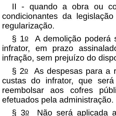
II - quando a obra ou co
condicionantes da legislaçã
regularização.
o
§ 1
A demolição poderá se
infrator, em prazo assinal
infração, sem prejuízo do disp
o
§ 2
As despesas para a re
custas do infrator, que será
reembolsar aos cofres púb
efetuados pela administração.
o
§ 3
Não será aplicada a