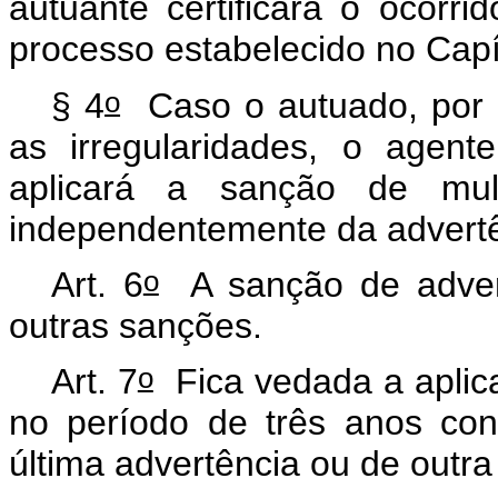
autuante certificará o ocorr
processo estabelecido no Capít
o
§ 4
Caso o autuado, por n
as irregularidades, o agente
aplicará a sanção de multa
independentemente da advert
o
Art. 6
A sanção de advert
outras sanções.
o
Art. 7
Fica vedada a aplic
no período de três anos co
última advertência ou de outr