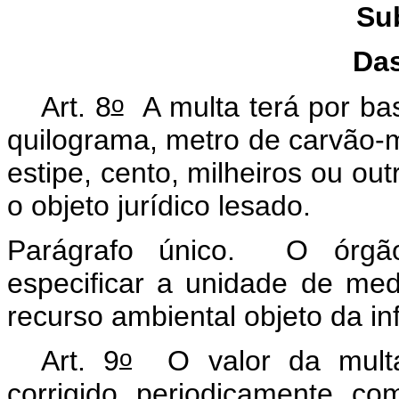
Su
Da
o
Art. 8
A multa terá por bas
quilograma, metro de carvão-m
estipe, cento, milheiros ou ou
o objeto jurídico lesado.
Parágrafo único. O órgão
especificar a unidade de med
recurso ambiental objeto da i
o
Art. 9
O valor da multa 
corrigido, periodicamente, co