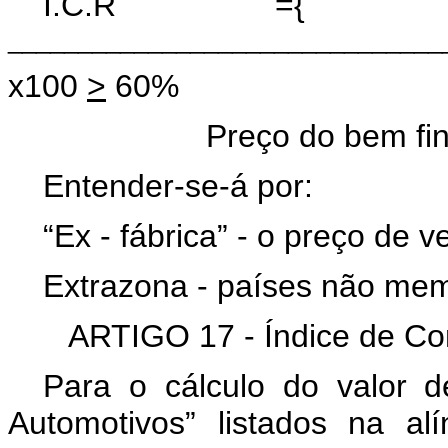
I.C.R
_______________________________
x100
>
60%
Preço do bem final “ex-
Entender-se-á por:
“Ex - fábrica” - o preço de 
Extrazona - países não me
ARTIGO 17 - Índice de Co
Para o cálculo do valor d
Automotivos” listados na alí