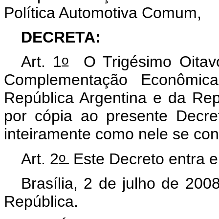
Política Automotiva Comum
,
DECRETA:
o
Art. 1
O
Trigésimo Oitav
Complementação Econômic
República Argentina e da
Rep
por cópia ao presente Decr
inteiramente como nele se co
o
Art. 2
Este Decreto entra e
Brasília, 2 de julho de 200
República.