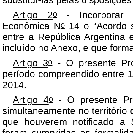
o
Artigo 2
- Incorporar 
o
Econômica N
14 o “Acordo s
entre a República Argentina e
incluído no Anexo, e que forma
o
Artigo 3
- O presente Prot
período compreendido entre 1
2014.
o
Artigo 4
- O presente Pro
simultaneamente no territóri
que houverem notificado a 
foram cumpridas as formalid