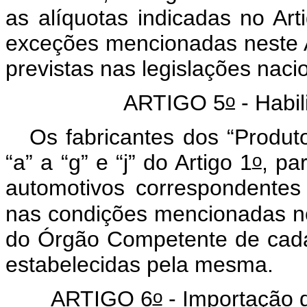
as alíquotas indicadas no Art
exceções mencionadas neste Ac
previstas nas legislações naci
o
ARTIGO 5
- Habil
Os fabricantes dos “Produto
o
“a” a “g” e “j” do Artigo 1
, pa
automotivos correspondentes
nas condições mencionadas no
do Órgão Competente de cada
estabelecidas pela mesma.
o
ARTIGO 6
- Importação 