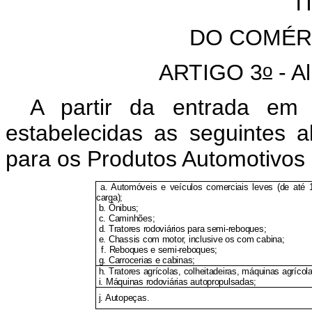
T
DO COMÉR
o
ARTIGO 3
- A
A partir da entrada em 
estabelecidas as seguintes 
para os Produtos Automotivos 
a. Automóveis e veículos comerciais leves (de até
carga);
b. Ônibus;
c. Caminhões;
d. Tratores rodoviários para semi-reboques;
e. Chassis com motor, inclusive os com cabina;
f. Reboques e semi-reboques;
g. Carrocerias e cabinas;
h. Tratores agrícolas, colheitadeiras, máquinas agrícol
i. Máquinas rodoviárias autopropulsadas;
j. Autopeças.