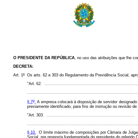
O PRESIDENTE DA REPÚBLICA
, no uso das atribuições que lhe con
DECRETA:
Art. 1
º
Os arts.
62 e 303 do Regulamento da Previdência Social, ap
"Art. 62. ............................................................................
..........................................................................................
o
§ 7
A empresa colocará à disposição de servidor designado p
previamente identificado, para fins de instrução ou revisão d
"Art. 303. ..............…………….........................................
................................…......................................................
§ 10.
O limite máximo de composições por Câmara de Julgame
Social, por proposta fundamentada do presidente do referido