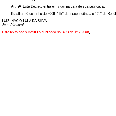
Art. 2
º
Este Decreto entra em vigor na data de sua publicação.
Brasília, 30 de junho de 2008; 187
º
da Independência e 120
º
da Repúb
LUIZ INÁCIO LULA DA SILVA
José Pimentel
Este
texto não substitui o publicado no DOU de 1º.7.2008