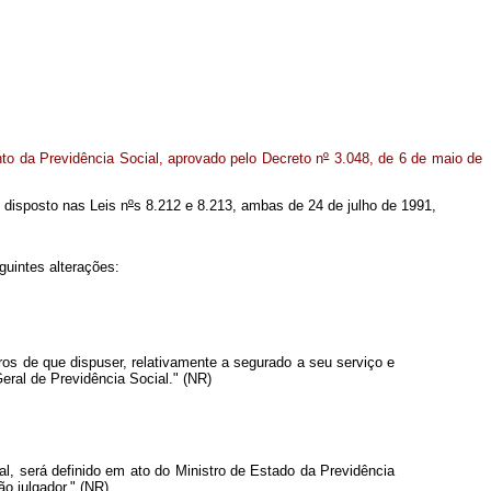
to da Previdência Social, aprovado pelo Decreto n
º
3.048, de 6 de maio de
o disposto nas Leis n
º
s 8.212 e 8.213, ambas de 24 de julho de 1991,
guintes alterações:
ros de que dispuser, relativamente a segurado a seu serviço e
eral de Previdência Social." (NR)
 será definido em ato do Ministro de Estado da Previdência
o julgador." (NR)