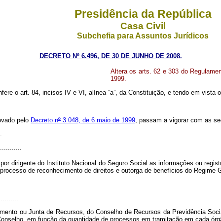
Presidência da República
Casa Civil
Subchefia para Assuntos Jurídicos
DECRETO Nº 6.496, DE 30 DE JUNHO DE 2008.
Altera os arts. 62 e 303 do Regulamen
1999.
fere o art. 84, incisos IV e VI, alínea “a”, da Constituição, e tendo em vista 
rovado pelo
Decreto n
º
3.048, de 6 maio de 1999
, passam a vigorar com as se
.
...........
or dirigente do Instituto Nacional do Seguro Social as informações ou regist
e processo de reconhecimento de direitos e outorga de benefícios do Regime G
..........
nto ou Junta de Recursos, do Conselho de Recursos da Previdência Social,
 Conselho, em função da quantidade de processos em tramitação em cada órgã