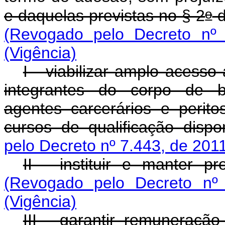
o
e daquelas previstas no § 2
d
(Revogado pelo Decreto nº 
(Vigência)
I - viabilizar amplo acesso a
integrantes do corpo de bo
agentes carcerários e perit
cursos de qualificação dispo
pelo Decreto nº 7.443, de 201
II - instituir e manter p
(Revogado pelo Decreto nº 
(Vigência)
III - garantir remuneraçã