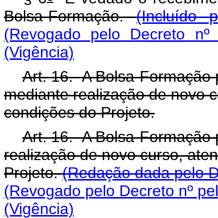
Bolsa-Formação.
(Incluído
(Revogado pelo Decreto nº 
(Vigência)
Art. 16. A Bolsa-Formação
mediante realização de novo c
condições do Projeto.
Art. 16. A Bolsa-Formação
realização de novo curso, ate
Projeto.
(Redação dada pelo D
(Revogado pelo Decreto nº pel
(Vigência)