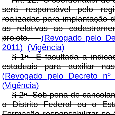
será responsável pelo re
realizadas para implantação d
as relativas ao cadastram
projeto.
(Revogado pelo Dec
2011)
(Vigência)
o
§ 1
É facultada a indica
estaduais para auxiliar na
(Revogado pelo Decreto nº 
(Vigência)
o
§ 2
Sob pena de cancelam
o Distrito Federal ou o Es
Formação responsabilizar-se-