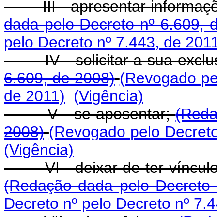
III - apresentar informaçõ
dada pelo Decreto nº 6.609, 
pelo Decreto nº 7.443, de 201
IV - solicitar a sua exclu
6.609, de 2008)
(Revogado pel
de 2011)
(Vigência)
V - se aposentar;
(Reda
2008)
(Revogado pelo Decreto
(Vigência)
VI - deixar de ter vínculo f
(Redação dada pelo Decreto 
Decreto nº pelo Decreto nº 7.