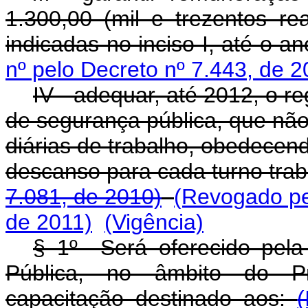
1.300,00 (mil e trezentos r
indicadas no inciso I, até o 
nº pelo Decreto nº 7.443, de 2
IV - adequar, até 2012, o re
de segurança pública, que não
diárias de trabalho, obedecen
descanso para cada turno tra
7.081, de 2010)
(Revogado pel
de 2011)
(Vigência)
§ 1º Será oferecido pela
Pública, no âmbito do Pr
capacitação destinado aos:
(