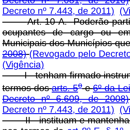
Decreto nº 7.081, de 2010)
Decreto nº 7.443, de 2011)
(V
Art. 10-A. Poderão part
ocupantes de cargo ou emp
Municipais dos Municípios qu
2008)
(Revogado pelo Decreto
(Vigência)
I - tenham firmado instrume
o
termos dos
arts. 5
e
6º da Le
Decreto nº 6.609, de 2008)
Decreto nº 7.443, de 2011)
(V
II - instituam e mantenham 