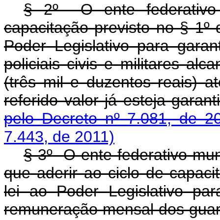
§ 2º O ente federativo 
capacitação previsto no § 1º 
Poder Legislativo para gara
policiais civis e militares a
(três mil e duzentos reais) 
referido valor já esteja garan
pelo Decreto nº 7.081, de 2
7.443, de 2011)
§ 3º O ente federativo muni
que aderir ao ciclo de capac
lei ao Poder Legislativo pa
remuneração mensal dos guar