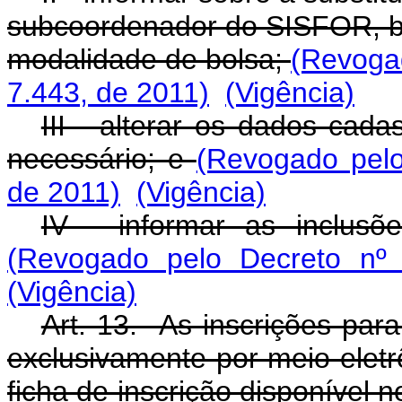
subcoordenador do SISFOR, b
modalidade de bolsa;
(Revogad
7.443, de 2011)
(Vigência)
III - alterar os dados cada
necessário; e
(Revogado pelo
de 2011)
(Vigência)
IV - informar as inclusõ
(Revogado pelo Decreto nº 
(Vigência)
Art. 13. As inscrições par
exclusivamente por meio elet
ficha de inscrição disponível n