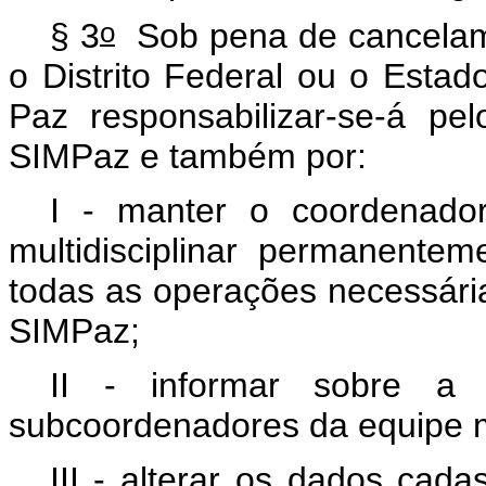
o
§ 3
Sob pena de cancelam
o Distrito Federal ou o Estad
Paz responsabilizar-se-á pe
SIMPaz e também por:
I - manter o coordenado
multidisciplinar permanentem
todas as operações necessári
SIMPaz;
II - informar sobre a 
subcoordenadores da equipe mu
III - alterar os dados cada