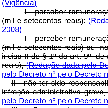
(Vigência)
I - perceber remuneraç
(mil e setecentos reais);
(Reda
2008)
I - perceber remuneraç
(mil e setecentos reais) ou, n
inciso II do § 1º do art. 9º, d
reais);
(Redação dada pelo De
pelo Decreto nº pelo Decreto n
II - não ter sido responsab
infração administrativa grave
pelo Decreto nº pelo Decreto n