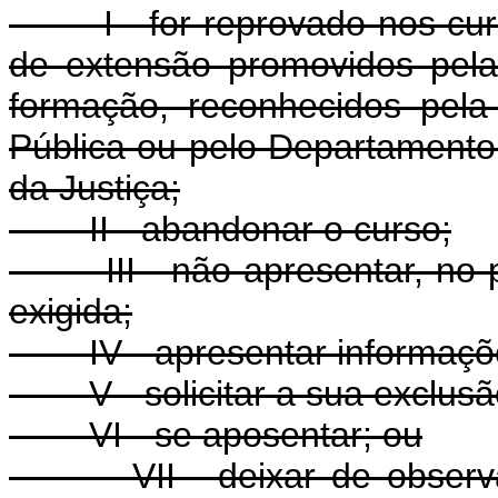
I - for reprovado nos curs
de extensão promovidos pela
formação, reconhecidos pela
Pública ou pelo Departamento 
da Justiça;
II - abandonar o curso;
III - não apresentar, no p
exigida;
IV - apresentar informaçõe
V - solicitar a sua exclusã
VI - se aposentar; ou
VII - deixar de observar,