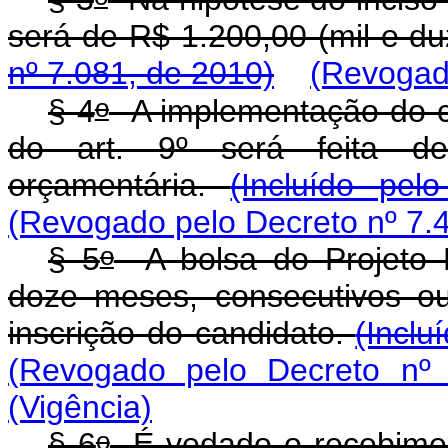
será de R$ 1.200,00 (mil e du
nº 7.081, de 2010)
(Revogado
o
§ 4
A implementação do cic
do art. 9º será feita de
orçamentária.
(Incluído pel
(Revogado pelo Decreto nº 7.
o
§ 5
A bolsa do Projeto 
doze meses, consecutivos o
inscrição do candidato.
(Inclu
(Revogado pelo Decreto nº 
(Vigência)
o
§ 6
É vedado o recebiment