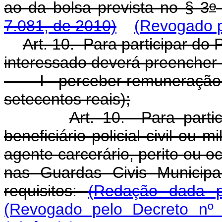
o
ao da bolsa prevista no § 3
7.081, de 2010)
(Revogado p
Art. 10. Para participar do
interessado deverá preencher o
I - perceber remuneração me
setecentos reais);
Art. 10. Para parti
beneficiário policial civil ou m
agente carcerário, perito ou 
nas Guardas Civis Municipa
requisitos:
(Redação dada p
(Revogado pelo Decreto nº 