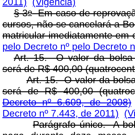
2011)
(Vigência)
o
§ 3
Em caso de reprovação
cursos, não se cancelará a Bo
matricular imediatamente em 
pelo Decreto nº pelo Decreto n
Art. 15. O valor da bolsa
será de R$ 400,00 (quatrocent
Art. 15. O valor da bol
será de R$ 400,00 (quatroce
Decreto nº 6.609, de 2008)
Decreto nº 7.443, de 2011)
(V
Parágrafo único. A bo