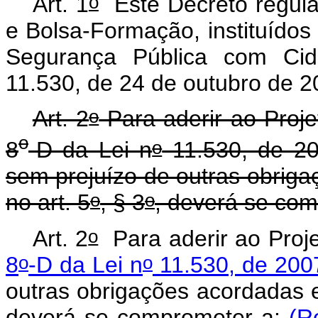
o
Art. 1
Este Decreto regula
e Bolsa-Formação, instituído
Segurança Pública com Ci
11.530, de 24 de outubro de 
o
Art. 2
Para aderir ao Proje
o
o
8
-D da Lei n
11.530, de 200
sem prejuízo de outras obriga
o
o
no art. 5
, § 3
, deverá se com
o
Art. 2
Para aderir ao Proje
o
o
8
-D da Lei n
11.530, de 200
outras obrigações acordadas e
deverá se comprometer a:
(R