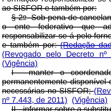
ao SISFOR e também por:
o
§ 2
Sob pena de cancelam
o ente federativo que ad
responsabilizar-se-á pelo fo
e também por:
(Redação dad
(Revogado pelo Decreto nº 
(Vigência)
I - manter o coordenado
permanentemente disponível e
necessárias no SISFOR;
(Rev
nº 7.443, de 2011)
(Vigência)
II - informar sobre a substi