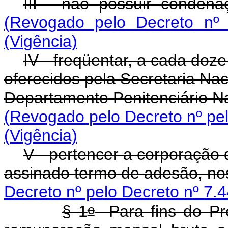
III - não possuir condena
(Revogado pelo Decreto nº 
(Vigência)
IV - freqüentar, a cada do
oferecidos pela Secretaria Na
Departamento Penitenciário Nac
(Revogado pelo Decreto nº pel
(Vigência)
V - pertencer a corporação
assinado termo de adesão, nos
Decreto nº pelo Decreto nº 7.
o
§ 1
Para fins do Pro