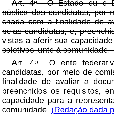
o
Art. 4
O Estado ou o Dis
pública das candidatas, por
criada com a finalidade de 
pelas candidatas, e, preenchid
vistas a aferir sua capacidad
coletivos junto à comunidade
o
Art. 4
O ente federativo
candidatas, por meio de comi
finalidade de avaliar a doc
preenchidos os requisitos, en
capacidade para a representa
comunidade.
(Redação dada pe