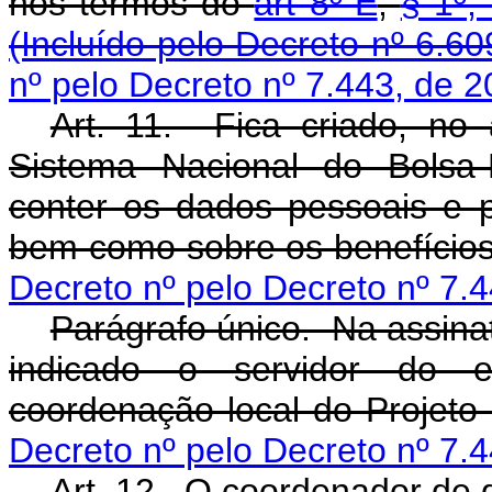
nos termos do
art 8º-E
,
§ 1º,
(Incluído pelo Decreto nº 6.60
nº pelo Decreto nº 7.443, de 2
Art. 11. Fica criado, no 
Sistema Nacional do Bolsa
conter os dados pessoais e pr
bem como sobre os benefício
Decreto nº pelo Decreto nº 7.
Parágrafo único. Na assina
indicado o servidor do en
coordenação local do Proje
Decreto nº pelo Decreto nº 7.
Art. 12. O coordenador de q