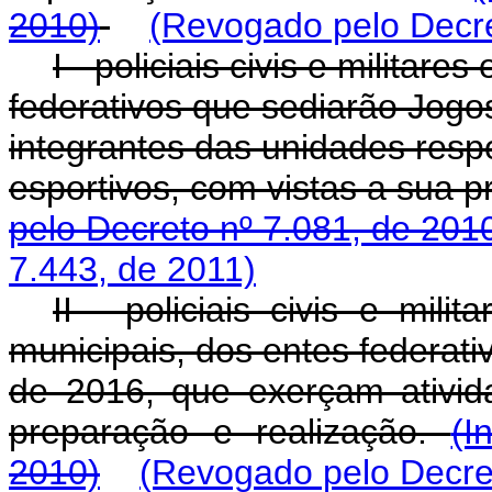
2010)
(Revogado pelo Decre
I - policiais civis e militare
federativos que sediarão Jog
integrantes das unidades res
esportivos, com vistas a sua p
pelo Decreto nº 7.081, de 201
7.443, de 2011)
II - policiais civis e mili
municipais, dos entes federat
de 2016, que exerçam ativid
preparação e realização.
(I
2010)
(Revogado pelo Decret