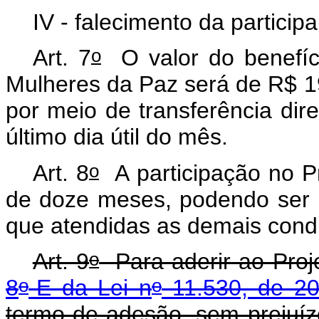
IV - falecimento da particip
o
Art. 7
O valor do benefíci
Mulheres da Paz será de R$ 19
por meio de transferência dire
último dia útil do mês.
o
Art. 8
A participação no Pr
de doze meses, podendo ser 
que atendidas as demais cond
o
Art. 9
Para aderir ao Proj
o
o
8
-E da Lei n
11.530, de 20
termo de adesão, sem prejuí