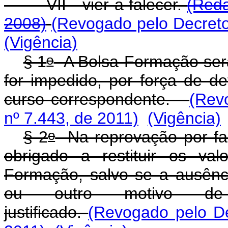
VII - vier a falecer.
(Reda
2008)
(Revogado pelo Decreto
(Vigência)
o
§ 1
A Bolsa-Formação será 
for impedido, por força de de
curso correspondente.
(Rev
nº 7.443, de 2011)
(Vigência)
o
§ 2
Na reprovação por falt
obrigado a restituir os val
Formação, salvo se a ausênc
ou outro motivo de 
justificado.
(Revogado pelo De