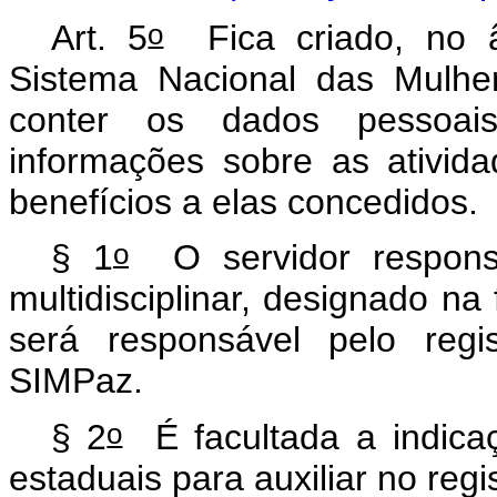
o
Art. 5
Fica criado, no âm
Sistema Nacional das Mulhe
conter os dados pessoai
informações sobre as ativid
benefícios a elas concedidos
o
§ 1
O servidor responsá
multidisciplinar, designado na
será responsável pelo reg
SIMPaz.
o
§ 2
É facultada a indica
estaduais para auxiliar no re