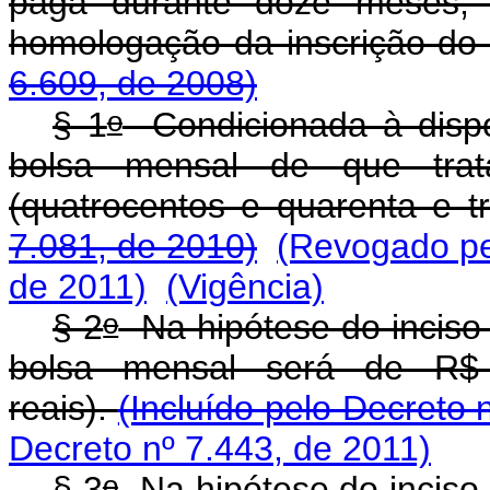
paga durante doze meses, c
homologação da inscrição do
6.609, de 2008)
o
§ 1
Condicionada à dispon
bolsa mensal de que tra
(quatrocentos e quarenta e tr
7.081, de 2010)
(Revogado pel
de 2011)
(Vigência)
o
§ 2
Na hipótese do inciso I 
bolsa mensal será de R$ 
reais).
(Incluído pelo Decreto 
Decreto nº 7.443, de 2011)
o
§ 3
Na hipótese do inciso II