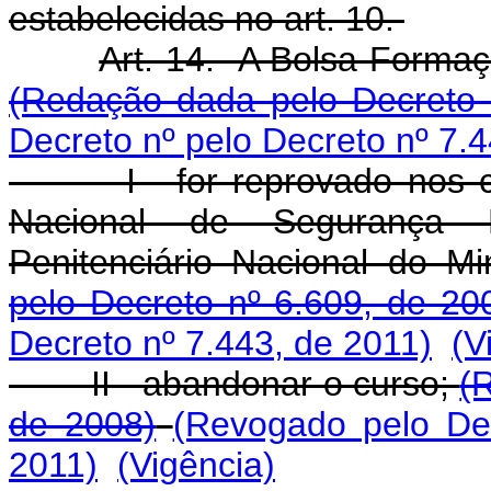
estabelecidas no art. 10.
Art. 14. A Bolsa-Formaç
(Redação dada pelo Decreto 
Decreto nº pelo Decreto nº 7.
I - for reprovado nos curs
Nacional de Segurança 
Penitenciário Nacional do Mi
pelo Decreto nº 6.609, de 20
Decreto nº 7.443, de 2011)
(V
II - abandonar o curso;
(
de 2008)
(Revogado pelo Dec
2011)
(Vigência)