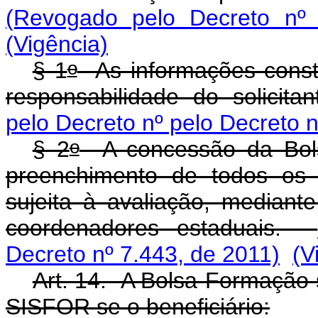
(Revogado pelo Decreto nº 
(Vigência)
o
§ 1
As informações consta
responsabilidade do solicit
pelo Decreto nº pelo Decreto n
o
§ 2
A concessão da Bols
preenchimento de todos os r
sujeita à avaliação, mediante 
coordenadores estaduais.
Decreto nº 7.443, de 2011)
(V
Art. 14. A Bolsa-Formação 
SISFOR se o beneficiário: