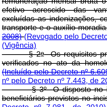
remuneração mensal bruta o
efetivo acrescido das van
excluídas as indenizações, c
transporte e o auxílio-moradi
2008)
(Revogado pelo Decreto
(Vigência)
o
§ 2
Os requisitos pr
verificados no ato da homol
(Incluído pelo Decreto nº 6.60
nº pelo Decreto nº 7.443, de 2
§ 3
º
O disposto no i
beneficiários previstos no inc