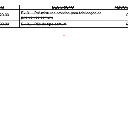
CM
DESCRIÇÃO
ALÍQUO
Ex 01 - Pré-misturas próprias para fabricação de
20.00
pão do tipo comum
90.90
Ex 01 - Pão do tipo comum
*