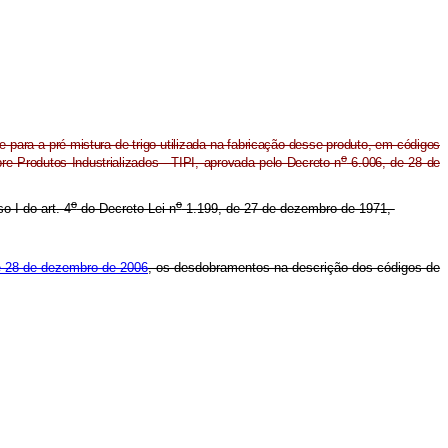
para a pré-mistura de trigo utilizada na fabricação desse produto, em códigos
o
re Produtos Industrializados - TIPI, aprovada pelo Decreto n
6.006, de 28 de
o
o
o I do art. 4
do Decreto-Lei n
1.199, de 27 de dezembro de 1971,
e 28 de dezembro de 2006
, os desdobramentos na descrição dos códigos de