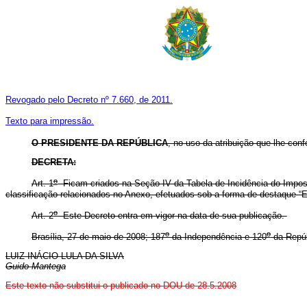
Revogado pelo Decreto nº 7.660, de 2011.
Texto para impressão.
O PRESIDENTE DA REPÚBLICA
, no uso da atribuição que lhe confe
DECRETA:
o
Art. 1
Ficam criados na Seção IV da Tabela de Incidência do Impost
classificação relacionados no Anexo, efetuados sob a forma de destaque “E
o
Art. 2
Este Decreto entra em vigor na data de sua publicação.
o
o
Brasília, 27 de maio de 2008; 187
da Independência e 120
da Repú
LUIZ INÁCIO LULA DA SILVA
Guido Mantega
Este
texto não substitui o publicado no DOU de 28.5.2008