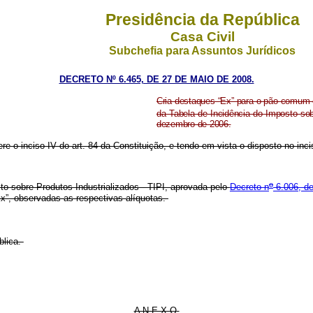
Presidência da República
Casa Civil
Subchefia para Assuntos Jurídicos
DECRETO Nº 6.465, DE 27 DE MAIO DE 2008.
Cria destaques “Ex” para o pão comum e 
da Tabela de Incidência do Imposto sob
dezembro de 2006.
re o inciso IV do art. 84 da Constituição, e tendo em vista o disposto no incis
o
o sobre Produtos Industrializados - TIPI, aprovada pelo
Decreto n
6.006, d
x”, observadas as respectivas alíquotas.
blica.
A N E X O