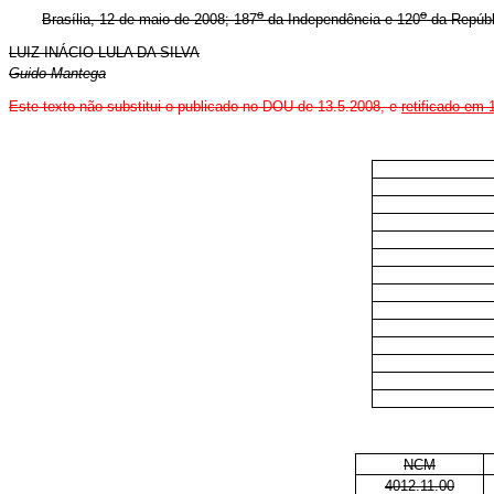
o
o
Brasília, 12 de maio de 2008; 187
da Independência e 120
da Repúb
LUIZ INÁCIO LULA DA SILVA
Guido Mantega
Este texto não substitui o publicado no DOU de 13.5.2008, e
retificado em 
NCM
4012.11.00