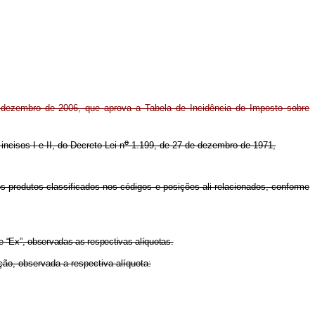
dezembro de 2006, que aprova a Tabela de Incidência do Imposto sobre
o
 incisos I e II, do Decreto-Lei n
1.199, de 27 de dezembro de 1971,
os produtos classificados nos códigos e posições ali relacionados, conforme
 “Ex”, observadas as respectivas alíquotas.
ão, observada a respectiva alíquota: