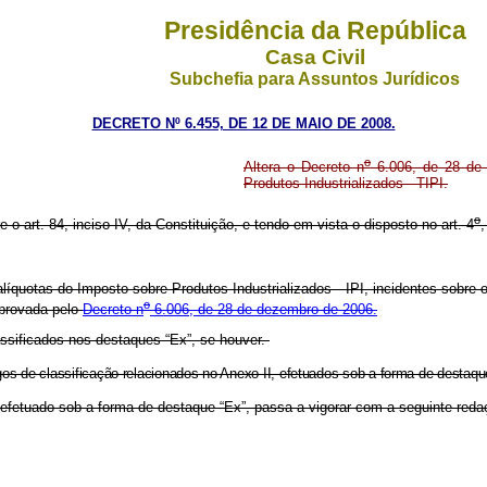
Presidência da República
Casa Civil
Subchefia para Assuntos Jurídicos
DECRETO Nº 6.455, DE 12 DE MAIO DE 2008.
o
Altera o Decreto n
6.006, de 28 de 
Produtos Industrializados - TIPI.
o
e o art. 84, inciso IV, da Constituição, e tendo em vista o disposto no art. 4
,
líquotas do Imposto sobre Produtos Industrializados - IPI, incidentes sobre 
o
aprovada pelo
Decreto n
6.006, de 28 de dezembro de 2006.
assificados nos destaques “Ex”, se houver.
s de classificação relacionados no Anexo II, efetuados sob a forma de destaque
fetuado sob a forma de destaque “Ex”, passa a vigorar com a seguinte redaç