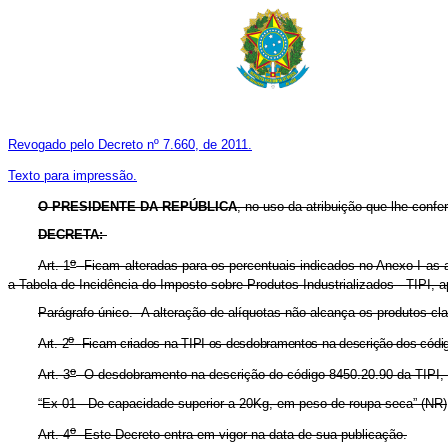
Revogado pelo Decreto nº 7.660, de 2011.
Texto para impressão.
O PRESIDENTE DA REPÚBLICA
, no uso da atribuição que lhe confer
DECRETA:
o
Art. 1
Ficam alteradas para os percentuais indicados no Anexo I as a
a Tabela de Incidência do Imposto sobre Produtos Industrializados - TIPI, 
Parágrafo único. A alteração de alíquotas não alcança os produtos cl
o
Art. 2
Ficam criados na TIPI os desdobramentos na descrição dos código
o
Art. 3
O desdobramento na descrição do código 8450.20.90 da TIPI, e
“Ex 01 - De capacidade superior a 20Kg, em peso de roupa seca” (NR)
o
Art. 4
Este Decreto entra em vigor na data de sua publicação.