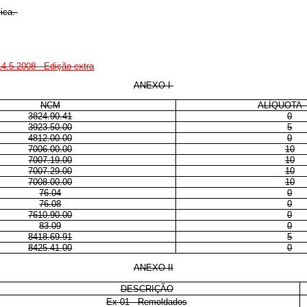
lica.
14.5.2008 - Edição extra
ANEXO I
NCM
ALÍQUOTA 
3824.90.41
0
3923.50.00
5
4812.00.00
0
7006.00.00
10
7007.19.00
10
7007.29.00
10
7008.00.00
10
76.04
0
76.08
0
7610.90.00
0
83.09
0
8418.69.91
5
8425.41.00
0
ANEXO II
DESCRIÇÃO
Ex 01 - Remoldados