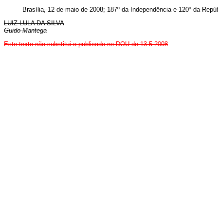
Brasília, 12 de maio de 2008; 187
º
da Independência e 120
º
da Repúb
LUIZ LULA DA SILVA
Guido Mantega
Este texto não substitui o publicado no DOU de 13.5.2008