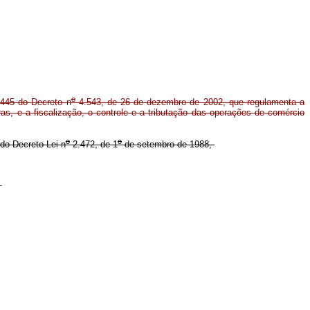
o
 445 do Decreto n
4.543, de 26 de dezembro de 2002, que regulamenta a
as, e a fiscalização, o controle e a tributação das operações de comércio
o
o
do Decreto-Lei n
2.472, de 1
de setembro de 1988,
: