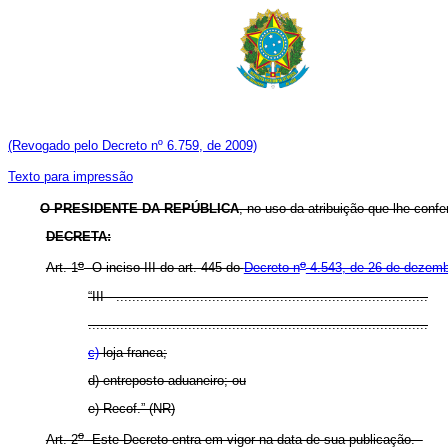
(Revogado pelo Decreto nº 6.759, de 2009)
Texto para impressão
O PRESIDENTE DA REPÚBLICA
, no uso da atribuição que lhe confer
DECRETA:
o
o
Art. 1
O inciso III do art. 445 do
Decreto n
4.543, de 26 de dezemb
“III - ..............................................................................
.....................................................................................
c)
loja franca;
d) entreposto aduaneiro; ou
e) Recof.” (NR)
o
Art. 2
Este Decreto entra em vigor na data de sua publicação.