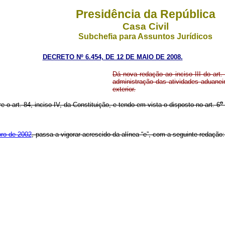
Presidência da República
Casa Civil
Subchefia para Assuntos Jurídicos
DECRETO Nº 6.454, DE 12 DE MAIO DE 2008.
Dá nova redação ao inciso III do art.
administração das atividades aduaneir
exterior.
o
e o art. 84, inciso IV, da Constituição, e tendo em vista o disposto no art. 6
ro de 2002
, passa a vigorar acrescido da alínea “e”, com a seguinte redação