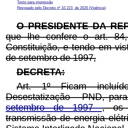
Texto para impressão
Revogado pelo Decreto nº 10.223, de 2020
(Vigência)
O PRESIDENTE DA RE
que lhe confere o art. 84,
Constituição, e tendo em vis
de setembro de 1997,
DECRETA:
Art. 1º Ficam incluí
Desestatização - PND, par
setembro de 1997
, os
transmissão de energia elét