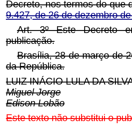
Decreto, nos termos do que 
9.427, de 26 de dezembro d
Art. 3º Este Decreto 
publicação.
Brasília, 28 de março de 
da República.
LUIZ INÁCIO LULA DA SILV
Miguel Jorge
Edison Lobão
Este texto não substitui o p