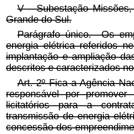
V - Subestação Missões,
Grande do Sul.
Parágrafo único. Os em
energia elétrica referidos 
implantação e ampliação da
descritos e caracterizados nos
Art. 2º Fica a Agência Na
responsável por promover
licitatórios para a contr
transmissão de energia elétr
concessão dos empreendiment