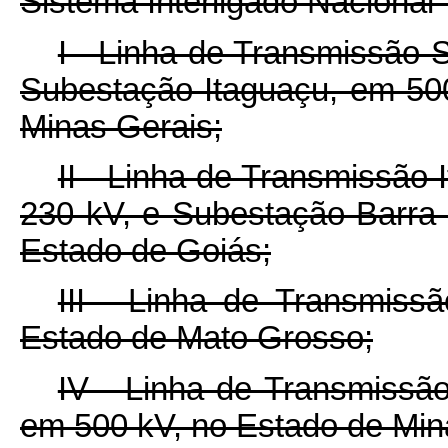
Sistema Interligado Nacional 
I - Linha de Transmissão 
Subestação Itaguaçu, em 50
Minas Gerais;
II - Linha de Transmissão
230 kV, e Subestação Barra
Estado de Goiás;
III - Linha de Transmiss
Estado de Mato Grosso;
IV - Linha de Transmissã
em 500 kV, no Estado de Min