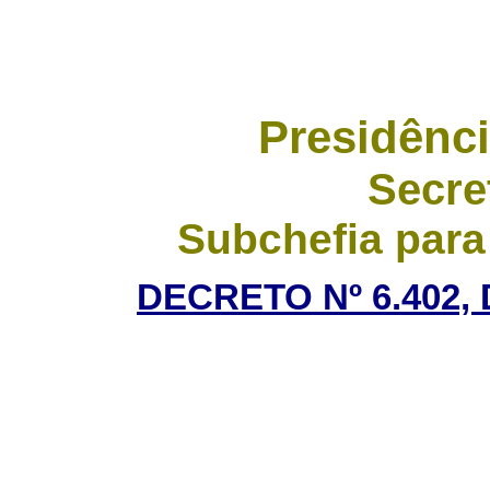
Presidênci
Secre
Subchefia para
DECRETO Nº 6.402,