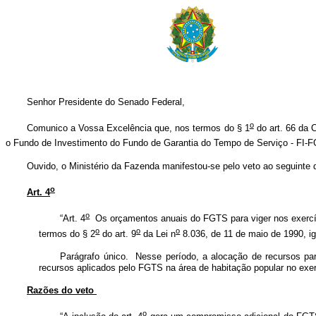
Senhor Presidente do Senado Federal,
o
Comunico a Vossa Excelência que, nos termos do § 1
do art. 66 da C
o Fundo de Investimento do Fundo de Garantia do Tempo de Serviço - FI-FG
Ouvido, o Ministério da Fazenda manifestou-se pelo veto ao seguinte 
o
Art. 4
o
“Art. 4
Os orçamentos anuais do FGTS para viger nos exercíci
o
o
o
termos do § 2
do art. 9
da Lei n
8.036, de 11 de maio de 1990, i
Parágrafo único. Nesse período, a alocação de recursos par
recursos aplicados pelo FGTS na área de habitação popular no exer
Razões do veto
o