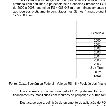
“A inclusão do art. 4
gera um compromisso adicional do FGTS,
efetuada com equilíbrio e prudência pelo Conselho Curador do FGT
de 2000 a 2006, que foi de R$ 4.086.046 mil, com financiamentos 
aos recursos efetivamente contratados nos últimos 4 anos, o qual 
17.550.000 mil.
Exercício
2000
2001
2002
2003
2004
2005
2006
Sub Total
2007*
Total
Fonte: Caixa Econômica Federal - Valores R$ mil * Posição dos finan
Esse acréscimo de recursos pelo FGTS pode resultar em de
financiamentos imobiliários com recursos da poupança e outras fon
Destaca-se que a definição do orçamento de aplicação do FG