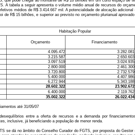
 que pode chegar ao montante de R$ 18 bilhões em um curto espaço de temp
S. A tabela a seguir apresenta o volume médio anual de recursos do orçame
efetivos médios de R$ 3.414.667 mil. A potencialidade de alocação adicion
foi de R$ 15 bilhões, e superior ao previsto no orçamento plurianual aprov
Habitação Popular
Orçamento
Financiamento
4.095.472
3.282.081
3.215.587
2.650.603
3.097.519
3.024.935
2.800.000
2.461.300
3.720.800
2.732.579
5.400.000
4.407.986
6.272.944
5.343.188
28.602.322
23.902.672
6.400.000
2.119.762
35.002.322
26.022.434
ciamentos até 31/05/07
sequilíbrios entre a oferta de recursos e a demanda por financiamentos,
tes, inclusive, já beneficiando a população de menor renda.
TS se dá no âmbito do Conselho Curador do FGTS, por proposta do Gestor d