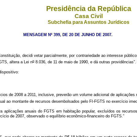
Presidência da República
Casa Civil
Subchefia para Assuntos Jurídicos
MENSAGEM Nº 399, DE 20 DE JUNHO DE 2007.
onstituição, decidi vetar parcialmente, por contrariedade ao interesse públic
o
TS, altera a Lei n
8.036, de 11 de maio de 1990, e dá outras providências”.
dispositivo:
os de 2008 a 2011, inclusive, preverão um volume adicional de aplicações n
gual ao montante de recursos desembolsados pelo FI-FGTS no exercício imed
a aplicações anuais do FGTS em habitação popular, excluídos os recursos 
cício de 2007, observado o equilíbrio econômico-financeiro do FGTS.”