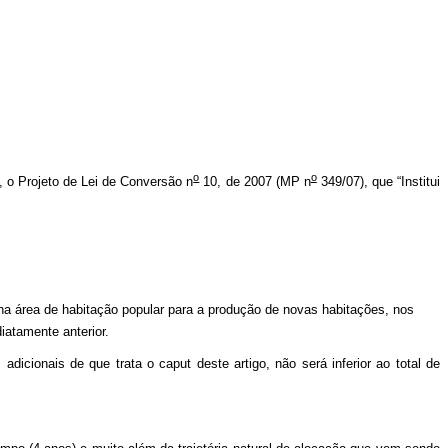
o
o
o, o Projeto de Lei de Conversão n
10, de 2007 (MP n
349/07), que “Institui
a área de habitação popular para a produção de novas habitações, nos
iatamente anterior.
adicionais de que trata o caput
deste artigo, não será inferior ao total de