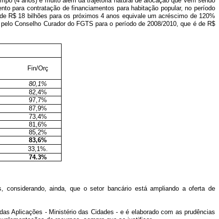
o (4 anos) e muito além da trajetória natural de alocação que vem sendo
nto para contratação de financiamentos para habitação popular, no período
al de R$ 18 bilhões para os próximos 4 anos equivale um acréscimo de 120%
ado pelo Conselho Curador do FGTS para o período de 2008/2010, que é de R$
Fin/Orç
80,1%
82,4%
97,7%
87,9%
73,4%
81,6%
85,2%
83,6%
33,1%.
74.3%
 considerando, ainda, que o setor bancário está ampliando a oferta de
as Aplicações - Ministério das Cidades - e é elaborado com as prudências