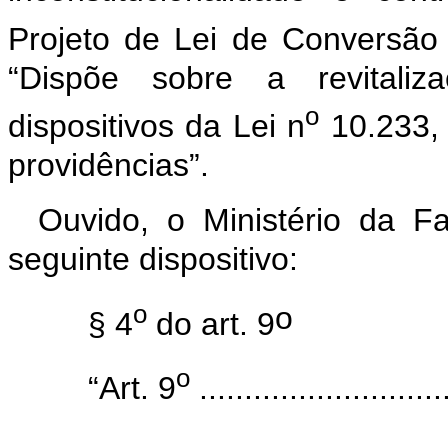
Projeto de Lei de Conversão
“Dispõe sobre a revitaliza
o
dispositivos da Lei n
10.233, 
providências”.
Ouvido, o Ministério da F
seguinte dispositivo:
o
o
§ 4
do art. 9
o
“Art. 9
............................
.......................................