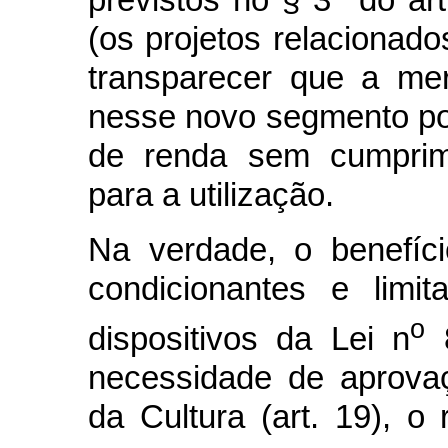
previstos no § 3
do art
(os projetos relacionado
transparecer que a mer
nesse novo segmento pos
de renda sem cumprim
para a utilização.
Na verdade, o benefício
condicionantes e limi
o
dispositivos da Lei n
8
necessidade de aprovaç
da Cultura (art. 19), o 