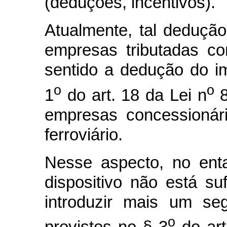
(deduções, incentivos).
Atualmente, tal deduçã
empresas tributadas c
sentido a dedução do i
o
o
1
do art. 18 da Lei n
8
empresas concessionári
ferroviário.
Nesse aspecto, no ent
dispositivo não está su
introduzir mais um se
o