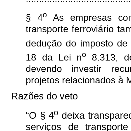
o
§ 4
As empresas conc
transporte ferroviário t
dedução do imposto de 
o
18 da Lei n
8.313, d
devendo investir recu
projetos relacionados à 
Razões do veto
o
“O § 4
deixa transpare
serviços de transporte 