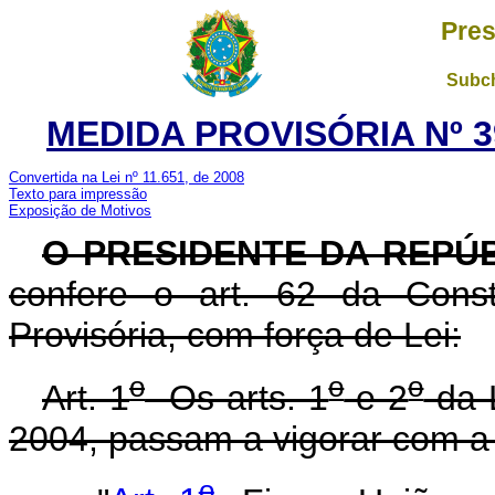
Pres
Subch
MEDIDA PROVISÓRIA Nº 3
Convertida na Lei nº 11.651, de 2008
Texto para impressão
Exposição de Motivos
O PRESIDENTE DA REPÚ
confere o art. 62 da Const
Provisória, com força de Lei:
o
o
o
Art. 1
Os arts. 1
e 2
da 
2004, passam a vigorar com a
o