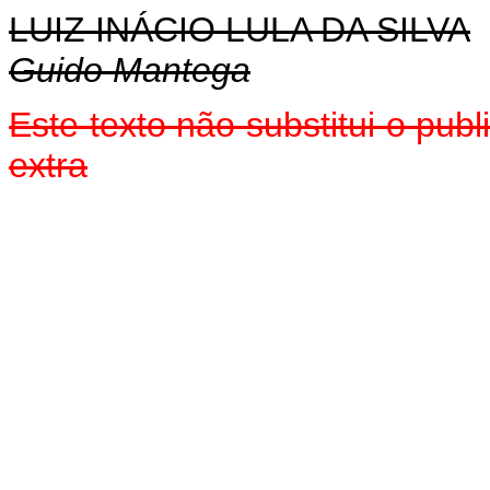
LUIZ INÁCIO LULA DA SILVA
Guido Mantega
Este texto não substitui o pu
extra