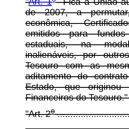
"
Art. 1
Fica a União au
de 2007, a permutar,
econômica, Certifica
emitidos para fundos
estaduais, na moda
inalienáveis, por outro
Tesouro com as mesmas
aditamento do contrat
Estado, que originou 
Financeiros do Tesouro."
o
"Art. 2
............................
........................................