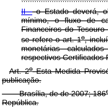
II -
o Estado deverá, ob
mínimo, o fluxo de cai
Financeiros do Tesouro
o
se refere o art. 1
, incl
monetárias calculado
respectivos Certificados
o
Art. 2
Esta Medida Provis
publicação.
Brasília, de de 2007; 186
República.