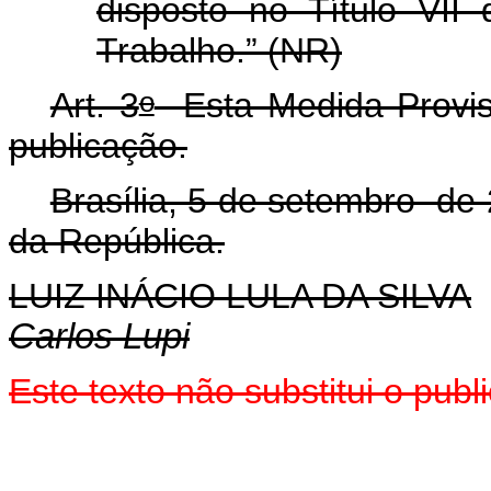
disposto no Título VII
Trabalho.” (NR)
o
Art. 3
Esta Medida Provisó
publicação.
Brasília, 5 de setembro de
da República.
LUIZ INÁCIO LULA DA SILVA
Carlos Lupi
Este texto não substitui o pu