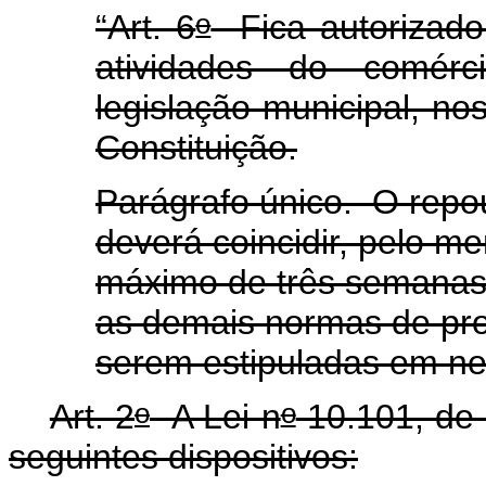
o
“Art. 6
Fica autorizado
atividades do comér
legislação municipal, nos
Constituição.
Parágrafo único. O rep
deverá coincidir, pelo m
máximo de três semanas
as demais normas de pro
serem estipuladas em ne
o
o
Art. 2
A Lei n
10.101, de 
seguintes dispositivos: