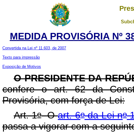
Pres
Subch
MEDIDA PROVISÓRIA Nº 38
Convertida na Lei nº 11.603, de 2007
Texto para impressão
Exposição de Motivos
O PRESIDENTE DA REPÚ
confere o art. 62 da Const
Provisória, com força de Lei:
o
o
o
Art. 1
O
art. 6
da Lei n
1
passa a vigorar com a seguint