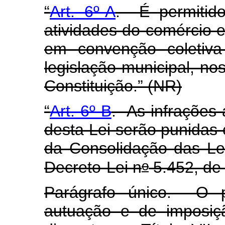
“
Art. 6º-A
.
É permitid
atividades do comércio 
em convenção coletiv
legislação municipal, nos
Constituição.” (NR)
“
Art. 6º-B
. As infrações 
desta Lei serão punidas 
da Consolidação das Le
o
Decreto-Lei n
5.452, de
Parágrafo único. O pr
autuação e de imposiç