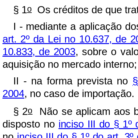
o
§ 1
Os créditos de que tra
I - mediante a aplicação d
art. 2º da Lei no 10.637, de 2
10.833, de 2003
, sobre o val
aquisição no mercado interno;
II - na forma prevista no
§
2004
, no caso de importação.
o
§ 2
Não se aplicam aos be
disposto no
inciso III do § 1º
no
inciso III do § 1º do art. 3