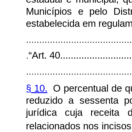
Municípios e pelo Dist
estabelecida em regulam
........................................
.
“Art. 40............................
........................................
§ 10.
O percentual de qu
reduzido a sessenta p
jurídica cuja receita
relacionados nos inciso