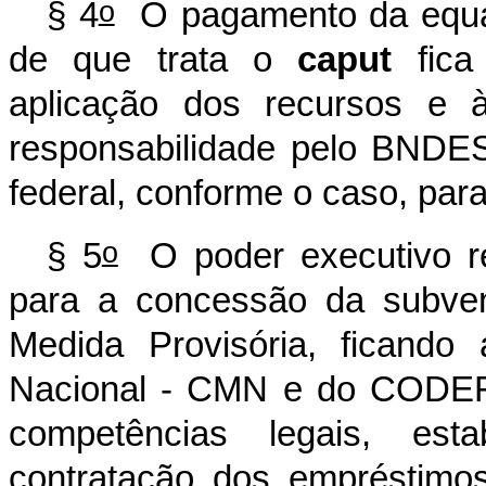
o
§ 4
O pagamento da equal
de que trata o
caput
fica
aplicação dos recursos e 
responsabilidade pelo BNDES e
federal, conforme o caso, para
o
§ 5
O poder executivo re
para a concessão da subven
Medida Provisória, ficand
Nacional - CMN e do CODEFA
competências legais, est
contratação dos empréstimos