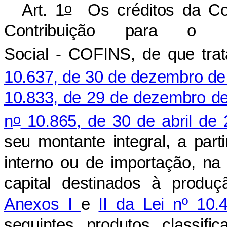
o
Art. 1
Os créditos da Con
Contribuição para o F
Social - COFINS, de que tr
10.637, de 30 de dezembro de
10.833, de 29 de dezembro d
o
n
10.865, de 30 de abril de
seu montante integral, a par
interno ou de importação, na
capital destinados à produ
Anexos I
e
II da Lei nº 10.
seguintes produtos classif