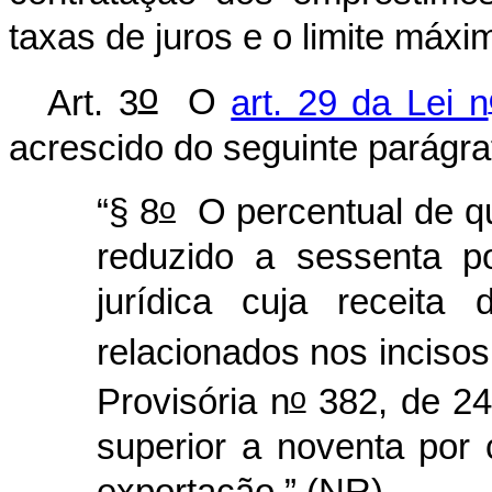
taxas de juros e o limite máxi
o
Art. 3
O
art. 29 da Lei n
acrescido do seguinte parágra
o
“§ 8
O percentual de qu
reduzido a sessenta p
jurídica cuja receita
relacionados nos inciso
o
Provisória n
382, de 24 
superior a noventa por 