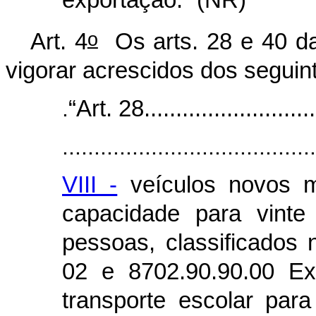
exportação.”
(NR)
o
Art. 4
Os arts. 28 e 40 da
vigorar acrescidos dos seguint
.
“Art. 28.............................
.......................................
VIII -
veículos novos m
capacidade para vinte
pessoas, classificados
02 e 8702.90.90.00 Ex
transporte escolar pa