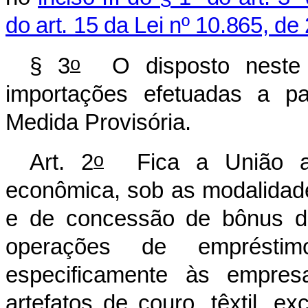
do art. 15 da Lei nº 10.865, de
o
§ 3
O disposto neste a
importações efetuadas a pa
Medida Provisória.
o
Art. 2
Fica a União au
econômica, sob as modalidade
e de concessão de bônus de
operações de empréstim
especificamente às empre
artefatos de couro, têxtil, ex