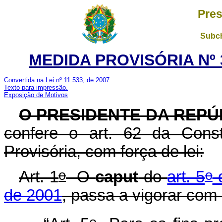
Pres
Subch
MEDIDA PROVISÓRIA Nº 3
Convertida na Lei nº 11.533, de 2007.
Texto para impressão.
Exposição de Motivos
O PRESIDENTE DA REPÚ
confere o art. 62 da Const
Provisória, com força de lei:
o
o
Art. 1
O
caput
do
art. 5
d
de 2001
, passa a vigorar com