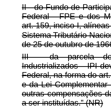
II - do Fundo de Partici
Federal - FPE e dos Mu
art. 159, inciso I, alínea
Sistema Tributário Nacion
de 25 de outubro de 196
III - da parcela d
Industrializados - IPI d
Federal, na forma do art.
e da Lei Complementar 
outras compensações d
a ser instituídas.” (NR)