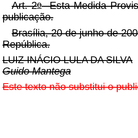
o
Art. 2
Esta Medida Provisó
publicação.
Brasília, 20 de junho de 20
República.
LUIZ INÁCIO LULA DA SILVA
Guido Mantega
Este texto não substitui o pu