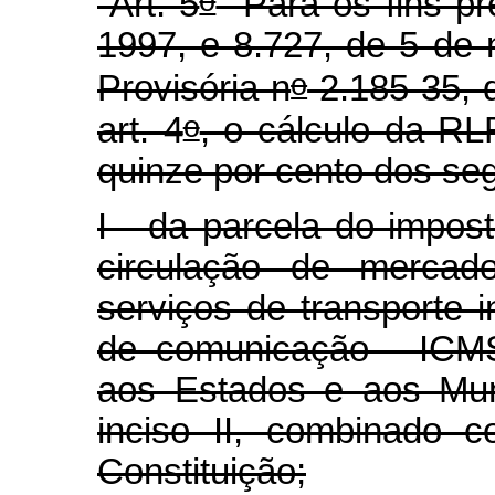
o
“Art. 5
Para os fins pre
1997, e 8.727, de 5 de
o
Provisória n
2.185-35, 
o
art. 4
, o cálculo da RLR
quinze por cento dos seg
I - da parcela do impos
circulação de mercad
serviços de transporte i
de comunicação - ICMS,
aos Estados e aos Muni
inciso II, combinado c
Constituição;