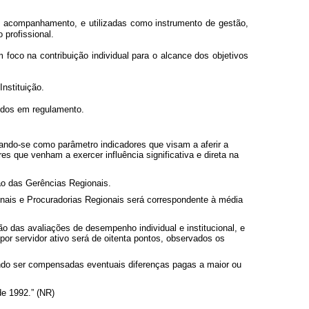
e acompanhamento, e utilizadas como instrumento de gestão,
profissional.
foco na contribuição individual para o alcance dos objetivos
nstituição.
cidos em regulamento.
zando-se como parâmetro indicadores que visam a aferir a
es que venham a exercer influência significativa e direta na
ão das Gerências Regionais.
onais e Procuradorias Regionais será correspondente à média
o das avaliações de desempenho individual e institucional, e
or servidor ativo será de oitenta pontos, observados os
vendo ser compensadas eventuais diferenças pagas a maior ou
e 1992.” (NR)