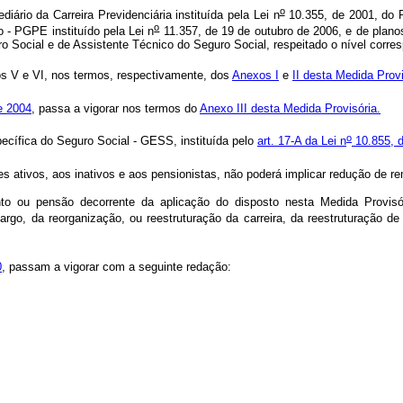
o
ário da Carreira Previdenciária instituída pela Lei n
10.355, de 2001, do P
o
 - PGPE instituído pela Lei n
11.357, de 19 de outubro de 2006, e de plan
 Social e de Assistente Técnico do Seguro Social, respeitado o nível corre
os V e VI, nos termos, respectivamente, dos
Anexos I
e
II desta Medida Provi
e 2004
, passa a vigorar nos termos do
Anexo III desta Medida Provisória.
o
pecífica do Seguro Social - GESS, instituída pelo
art. 17-A da Lei n
10.855, d
s ativos, aos inativos e aos pensionistas, não poderá implicar redução de 
to ou pensão decorrente da aplicação do disposto nesta Medida Provisó
rgo, da reorganização, ou reestruturação da carreira, da reestruturação de 
0
, passam a vigorar com a seguinte redação: