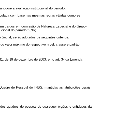
ando-se a avaliação institucional do período;
 calculada com base nas mesmas regras válidas como se
dos em cargos em comissão de Natureza Especial e do Grupo-
cional do período.” (NR)
Social, serão adotados os seguintes critérios:
s do valor máximo do respectivo nível, classe e padrão;
o
1, de 19 de dezembro de 2003, e no art. 3
da Emenda
o Quadro de Pessoal do INSS, mantidas as atribuições gerais,
s dos quadros de pessoal de quaisquer órgãos e entidades da