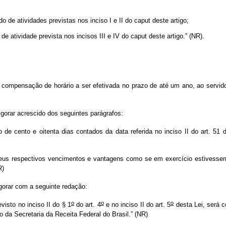
do de atividades previstas nos inciso I e II do caput
deste artigo;
e atividade prevista nos incisos III e IV do caput deste artigo.” (NR).
compensação de horário a ser efetivada no prazo de até um ano, ao servidor
igorar acrescido dos seguintes parágrafos:
 de cento e oitenta dias contados da data referida no inciso II do art. 51
eus respectivos vencimentos e vantagens como se em exercício estivessem 
R)
igorar com a seguinte redação:
o
o
o
isto no inciso II do § 1
do art. 4
e no inciso II do art. 5
desta Lei, será c
 da Secretaria da Receita Federal do Brasil.” (NR)