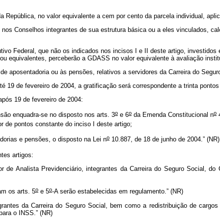
República, no valor equivalente a cem por cento da parcela individual, aplic
l e nos Conselhos integrantes de sua estrutura básica ou a eles vinculados,
tivo Federal, que não os indicados nos incisos I e II deste artigo, investi
ou equivalentes, perceberão a GDASS no valor equivalente à avaliação institu
aposentadoria ou às pensões, relativos a servidores da Carreira do Seguro 
té 19 de fevereiro de 2004, a gratificação será correspondente a trinta ponto
após 19 de fevereiro de 2004:
o
o
o
são enquadra-se no disposto nos arts. 3
e 6
da Emenda Constitucional n
4
or de pontos constante do inciso I deste artigo;
o
adorias e pensões, o disposto na Lei n
10.887, de 18 de junho de 2004.” (NR)
tes artigos:
or de Analista Previdenciário, integrantes da Carreira do Seguro Social, d
o
o
am os arts. 5
e 5
-A serão estabelecidas em regulamento.” (NR)
grantes da Carreira do Seguro Social, bem como a redistribuição de cargo
 para o INSS.”
(NR)