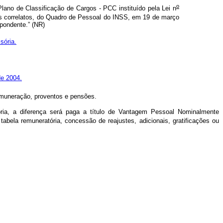
o
lano de Classificação de Cargos - PCC instituído pela Lei n
os correlatos, do Quadro de Pessoal do INSS, em 19 de março
spondente.” (NR)
sória.
e 2004.
remuneração, proventos e pensões.
ria, a diferença será paga a título de Vantagem Pessoal Nominalmente
tabela remuneratória, concessão de reajustes, adicionais, gratificações ou