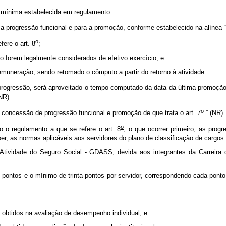
a mínima estabelecida em regulamento.
a progressão funcional e para a promoção, conforme estabelecido na alínea “a”
o
fere o art. 8
;
 forem legalmente considerados de efetivo exercício; e
emuneração, sendo retomado o cômputo a partir do retorno à atividade.
rogressão, será aproveitado o tempo computado da data da última promoção
(NR)
o
 concessão de progressão funcional e promoção de que trata o art. 7
.” (NR)
o
 o regulamento a que se refere o art. 8
, o que ocorrer primeiro, as pro
, as normas aplicáveis aos servidores do plano de classificação de cargos 
tividade do Seguro Social - GDASS, devida aos integrantes da Carreira 
tos e o mínimo de trinta pontos por servidor, correspondendo cada ponto, 
s obtidos na avaliação de desempenho individual; e