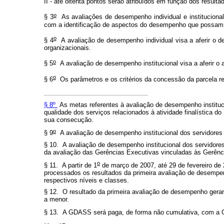
II - até oitenta pontos serão atribuídos em função dos result
o
§ 3
As avaliações de desempenho individual e instituciona
com a identificação de aspectos do desempenho que possam s
o
§ 4
A avaliação de desempenho individual visa a aferir o de
organizacionais.
o
§ 5
A avaliação de desempenho institucional visa a aferir o 
o
§ 6
Os parâmetros e os critérios da concessão da parcela ref
..................................
..................
§ 8º
As metas referentes à avaliação de desempenho instituci
qualidade dos serviços relacionados à atividade finalística do
sua consecução.
o
§ 9
A avaliação de desempenho institucional dos servidores 
§ 10. A avaliação de desempenho institucional dos servidore
da avaliação das Gerências Executivas vinculadas às Gerênc
o
§ 11. A partir de 1
de março de 2007, até 29 de fevereiro de 
processados os resultados da primeira avaliação de desempen
respectivos níveis e classes.
§ 12. O resultado da primeira avaliação de desempenho gerará
a menor.
§ 13. A GDASS será paga, de forma não cumulativa, com a Gra