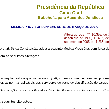
Presidência da República
Casa Civil
Subchefia para Assuntos Jurídicos
MEDIDA PROVISÓRIA Nº 359, DE 16 DE MARÇO DE 2007.
os
Altera as Leis n
10.355, de 
dezembro de 1990, 11.457, de
setembro de 2005, e 11.233, de
re o art. 62 da Constituição, adota a seguinte Medida Provisória, com força de 
com as seguintes alterações:
o
 o regulamento a que se refere o § 2
, o que ocorrer primeiro, as prog
, as normas aplicáveis aos servidores do plano de classificação de cargos 
Gratificação Específica Previdenciária - GEP, devida aos integrantes da Car
s seguintes alterações: