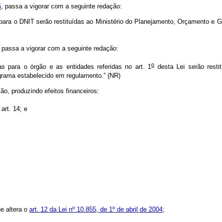
5
, passa a vigorar com a seguinte redação:
ara o DNIT serão restituídas ao Ministério do Planejamento, Orçamento e G
, passa a vigorar com a seguinte redação:
o
 para o órgão e as entidades referidas no art. 1
desta Lei serão resti
grama estabelecido em regulamento.” (NR)
ão, produzindo efeitos financeiros:
 art. 14; e
ue altera o
art. 12 da Lei nº 10.855, de 1º de abril de 2004;