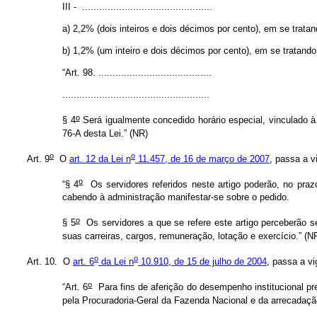
III -
..................................
............
a) 2,2% (dois inteiros e dois décimos por cento), em se tratan
b) 1,2% (um inteiro e dois décimos por cento), em se tratando d
“Art. 98.
..................................
......
..................................
..................
o
§ 4
Será igualmente concedido horário especial, vinculado à 
76-A desta Lei.” (NR)
o
o
Art. 9
O
art. 12 da Lei n
11.457, de 16 de março de 2007
, passa a v
o
“§ 4
Os servidores referidos neste artigo poderão, no prazo
cabendo à administração manifestar-se sobre o pedido.
o
§ 5
Os servidores a que se refere este artigo perceberão s
suas carreiras, cargos, remuneração, lotação e exercício.” (N
o
o
Art. 10. O
art. 6
da Lei n
10.910, de 15 de julho de 2004
, passa a v
o
“Art. 6
Para fins de aferição do desempenho institucional prev
pela Procuradoria-Geral da Fazenda Nacional e da arrecadação