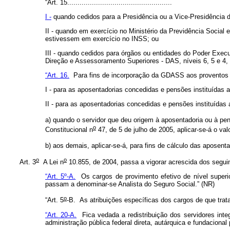
“Art. 15.
..................................
................
I -
quando cedidos para a Presidência ou a Vice-Presidência da 
II - quando em exercício no Ministério da Previdência Socia
estivessem em exercício no INSS; ou
III - quando cedidos para órgãos ou entidades do Poder Execu
Direção e Assessoramento Superiores - DAS, níveis 6, 5 e 4, 
“Art. 16.
Para fins de incorporação da GDASS aos proventos de 
I - para as aposentadorias concedidas e pensões instituídas a
II - para as aposentadorias concedidas e pensões instituídas 
a) quando o servidor que deu origem à aposentadoria ou à pen
o
Constitucional n
47, de 5 de julho de 2005, aplicar-se-á o val
b) aos demais, aplicar-se-á, para fins de cálculo das aposent
o
o
Art. 3
A Lei n
10.855, de 2004, passa a vigorar acrescida dos seguin
“Art. 5º-A.
Os cargos de provimento efetivo de nível superi
passam a denominar-se Analista do Seguro Social.”
(NR)
o
“Art. 5
-B.
As atribuições específicas dos cargos de que trat
“Art. 20-A.
Fica vedada a redistribuição dos servidores inte
administração pública federal direta, autárquica e fundacional