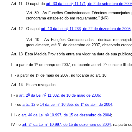
o
Art. 11. O caput do
art. 30 da Lei n
11.171, de 2 de setembro de 200
“Art. 30. As Funções Comissionadas Técnicas remanejadas p
cronograma estabelecido em regulamento.” (NR)
o
Art. 12. O caput
art. 10 da Lei n
11.233, de 22 de dezembro de 2005
“Art. 10. As Funções Comissionadas Técnicas remanejadas
gradualmente, até 31 de dezembro de 2007, observado crono
Art. 13 Esta Medida Provisória entra em vigor na data de sua publicaç
o
o
I - a partir de 1
de março de 2007, no tocante ao art. 2
e inciso III do
o
II - a partir de 1
de maio de 2007, no tocante ao art. 10.
Art. 14. Ficam revogados:
o
o
I - o
art. 2
da Lei n
11.302, de 10 de maio de 2006;
II - os
arts. 12
e
14 da Lei nº 10.855, de 1º de abril de 2004
;
o
o
III - o
art. 4
da Lei n
10.997, de 15 de dezembro de 2004
;
IV - o
art. 2º da Lei nº 10.997, de 15 de dezembro de 2004
, na parte q