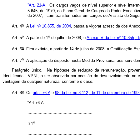
“Art. 21-A.
Os cargos vagos de nível superior e nível intermedi
5.645, de 1970, do Plano Geral de Cargos do Poder Executivo
de 2007, ficam transformados em cargos de Analista do Seguro
o
o
Art. 4
A
Lei n
10.855, de 2004
, passa a vigorar acrescida dos Anex
o
o
Art. 5
A partir de 1
de julho de 2008, o
Anexo IV da Lei nº 10.855, d
o
o
Art. 6
Fica extinta, a partir de 1
de julho de 2008, a Gratificação Es
o
Art. 7
A aplicação do disposto nesta Medida Provisória, aos servidore
Parágrafo único. Na hipótese de redução da remuneração, proven
Identificada - VPNI, a ser absorvida por ocasião do desenvolvimento no ca
vantagem de qualquer natureza, conforme o caso.
o
Art. 8
Os
arts.
76-A
e
98 da Lei no 8.112, de 11 de dezembro de 199
“Art.76-A.
..................................
...
..................................
..................
o
§ 1
..................................
...........
..................................
..................