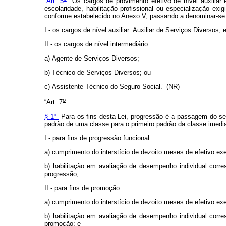
“Art. 5
Os cargos de provimento efetivo de nível auxiliar e 
escolaridade, habilitação profissional ou especialização e
conforme estabelecido no Anexo V, passando a denominar-se
I - os cargos de nível auxiliar: Auxiliar de Serviços Diversos; 
II - os cargos de nível intermediário:
a) Agente de Serviços Diversos;
b) Técnico de Serviços Diversos; ou
c) Assistente Técnico do Seguro Social.” (NR)
o
“Art. 7
..................................
...............
§ 1º
Para os fins desta Lei, progressão é a passagem do s
padrão de uma classe para o primeiro padrão da classe imedia
I - para fins de progressão funcional:
a) cumprimento do interstício de dezoito meses de efetivo ex
b) habilitação em avaliação de desempenho individual corre
progressão;
II - para fins de promoção:
a) cumprimento do interstício de dezoito meses de efetivo exe
b) habilitação em avaliação de desempenho individual corre
promoção; e