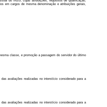
soal do INSS, cujas atribuições, requisitos de qualificação,
upados em cargos de mesma denominação e atribuições gerais,
 mesma classe, e promoção a passagem do servidor do último
das avaliações realizadas no interstício considerado para a
das avaliações realizadas no interstício considerado para a