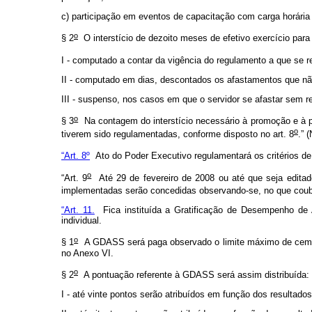
c) participação em eventos de capacitação com carga horári
o
§ 2
O interstício de dezoito meses de efetivo exercício para 
I - computado a contar da vigência do regulamento a que se re
II - computado em dias, descontados os afastamentos que não
III - suspenso, nos casos em que o servidor se afastar sem r
o
§ 3
Na contagem do interstício necessário à promoção e à p
o
tiverem sido regulamentadas, conforme disposto no art. 8
.” 
“Art. 8º
Ato do Poder Executivo regulamentará os critérios de
o
“Art. 9
Até 29 de fevereiro de 2008 ou até que seja editado
implementadas serão concedidas observando-se, no que couber
“Art. 11.
Fica instituída a Gratificação de Desempenho de A
individual.
o
§ 1
A GDASS será paga observado o limite máximo de cem pon
no Anexo VI.
o
§ 2
A pontuação referente à GDASS será assim distribuída:
I - até vinte pontos serão atribuídos em função dos resultado