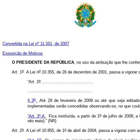
Convertida na Lei nº 11.501, de 2007
Exposição de Motivos
O PRESIDENTE DA REPÚBLICA
, no uso da atribuição que lhe confe
o
o
Art. 1
A Lei n
10.355, de 26 de dezembro de 2001, passa a vigorar 
o
“Art. 2
..................................
.......
..................................
..................
o
§ 3
Até 29 de fevereiro de 2008 ou até que seja editado
implementadas serão concedidas observando-se, no que couber
o
“Art. 3º-A.
Fica instituída, a partir de 1
de julho de 2008, a 
oito reais).”
(NR)
o
o
o
Art. 2
A Lei n
10.855, de 1
de abril de 2004, passa a vigorar com a
o