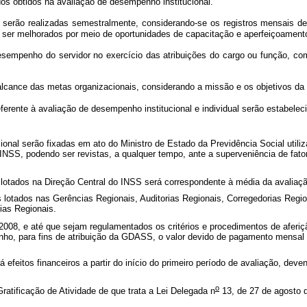
ados obtidos na avaliação de desempenho institucional.
l serão realizadas semestralmente, considerando-se os registros mensais d
er melhorados por meio de oportunidades de capacitação e aperfeiçoamento 
sempenho do servidor no exercício das atribuições do cargo ou função, com 
alcance das metas organizacionais, considerando a missão e os objetivos da I
erente à avaliação de desempenho institucional e individual serão estabele
onal serão fixadas em ato do Ministro de Estado da Previdência Social utili
 INSS, podendo ser revistas, a qualquer tempo, ante a superveniência de fator
lotados na Direção Central do INSS será correspondente à média da avaliaç
s lotados nas Gerências Regionais, Auditorias Regionais, Corregedorias Regi
ias Regionais.
2008, e até que sejam regulamentados os critérios e procedimentos de aferiçã
ho, para fins de atribuição da GDASS, o valor devido de pagamento mensal p
 efeitos financeiros a partir do início do primeiro período de avaliação, de
o
tificação de Atividade de que trata a Lei Delegada n
13, de 27 de agosto d