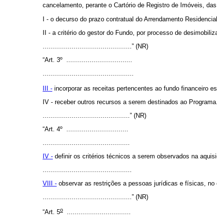
cancelamento, perante o Cartório de Registro de Imóveis, das
I - o decurso do prazo contratual do Arrendamento Residencial
II - a critério do gestor do Fundo, por processo de desimobili
..............................................” (NR)
“Art. 3º ..................................
...............................................
III -
incorporar as receitas pertencentes ao fundo financeiro e
IV - receber outros recursos a serem destinados ao Programa
.............................................” (NR)
“Art. 4º ................................
.............................................
IV -
definir os critérios técnicos a serem observados na aqu
..............................................
VIII -
observar as restrições a pessoas jurídicas e físicas, n
..............................................” (NR)
o
“Art. 5
.................................