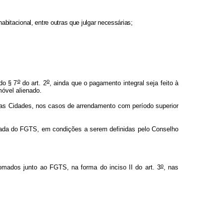
bitacional, entre outras que julgar necessárias;
o
o
do § 7
do art. 2
, ainda que o pagamento integral seja feito à
móvel alienado.
o das Cidades, nos casos de arrendamento com período superior
ulada do FGTS, em condições a serem definidas pelo Conselho
o
mados junto ao FGTS, na forma do inciso II do art. 3
, nas