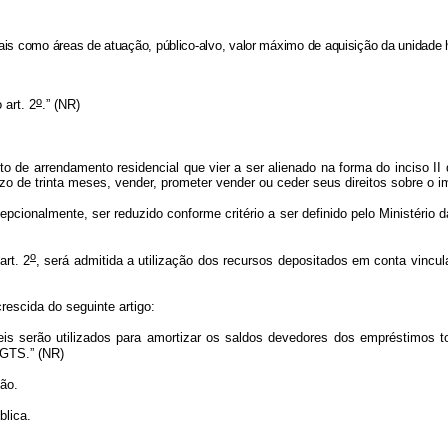
is como áreas de atuação, público-alvo, valor máximo de aquisição da unidade ha
o
 art. 2
.”
(NR)
 de arrendamento residencial que vier a ser alienado na forma do inciso II 
azo de trinta meses, vender, prometer vender ou ceder seus direitos sobre o i
epcionalmente, ser reduzido conforme critério a ser definido pelo Ministéri
o
art. 2
, será admitida a utilização dos recursos depositados em conta vinc
rescida do seguinte artigo:
s serão utilizados para amortizar os saldos devedores dos empréstimos to
FGTS.” (NR)
ão.
lica.