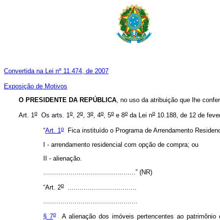
Convertida na Lei nº 11.474, de 2007
Exposição de Motivos
O PRESIDENTE DA REPÚBLICA
, no uso da atribuição que lhe confe
o
o
o
o
o
o
o
o
Art. 1
Os arts. 1
, 2
, 3
, 4
, 5
e 8
da Lei n
10.188, de 12 de feve
o
“
Art. 1
Fica instituído o Programa de Arrendamento Residenc
I - arrendamento residencial com opção de compra; ou
II - alienação.
...............................................” (NR)
o
“Art. 2
...................................
................................................
o
§ 7
A alienação dos imóveis pertencentes ao patrimônio 