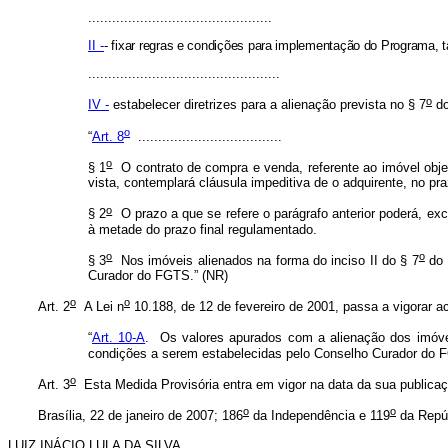
..............................................
II -
- fixar regras e condições para implementação do Programa, ta
................................................
o
IV -
estabelecer diretrizes para a alienação prevista no § 7
do
o
“
Art. 8
....................................
o
§ 1
O contrato de compra e venda, referente ao imóvel objeto
vista, contemplará cláusula impeditiva de o adquirente, no pr
o
§ 2
O prazo a que se refere o parágrafo anterior poderá, exc
à metade do prazo final regulamentado.
o
o
§ 3
Nos imóveis alienados na forma do inciso II do § 7
do 
Curador do FGTS.” (NR)
o
o
Art. 2
A Lei n
10.188, de 12 de fevereiro de 2001, passa a vigorar ac
“
Art. 10-A
. Os valores apurados com a alienação dos imóvei
condições a serem estabelecidas pelo Conselho Curador do 
o
Art. 3
Esta Medida Provisória entra em vigor na data da sua publicaç
o
o
Brasília, 22 de janeiro de 2007; 186
da Independência e 119
da Repúb
LUIZ INÁCIO LULA DA SILVA