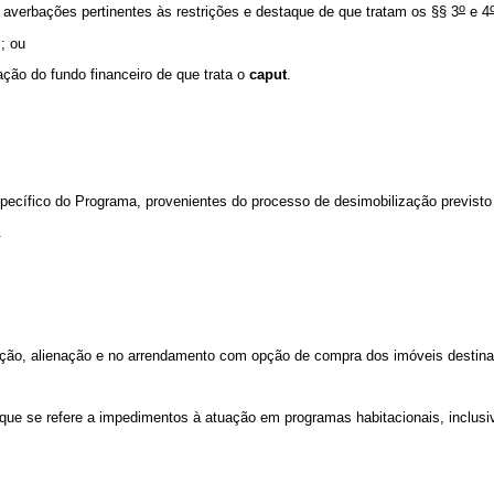
o
 averbações pertinentes às restrições e destaque de que tratam os §§ 3
e 4
; ou
zação do fundo financeiro de que trata o
caput
.
specífico do Programa, provenientes do processo de desimobilização previsto 
.
isição, alienação e no arrendamento com opção de compra dos imóveis destin
o que se refere a impedimentos à atuação em programas habitacionais, inclusi