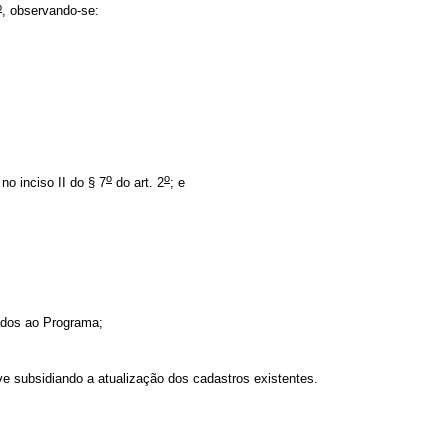
o
, observando-se:
o
o
no inciso II do § 7
do art. 2
; e
ados ao Programa;
ve subsidiando a atualização dos cadastros existentes.