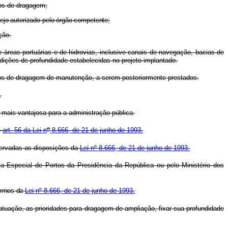
ços de dragagem;
pejo autorizado pelo órgão competente;
ção.
reas portuárias e de hidrovias, inclusive canais de navegação, bacias de
dições de profundidade estabelecidas no projeto implantado.
iços de dragagem de manutenção, a serem posteriormente prestados.
.
mais vantajosa para a administração pública.
o
o
art. 56 da Lei n
8.666, de 21 de junho de 1993.
servadas as disposições da
Lei nº 8.666, de 21 de junho de 1993.
a Especial de Portos da Presidência da República ou pelo Ministério dos
termos da
Lei nº 8.666, de 21 de junho de 1993.
atuação, as prioridades para dragagem de ampliação, fixar sua profundidade