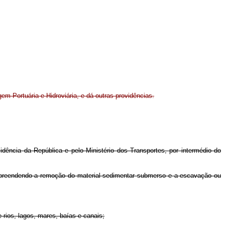
em Portuária e Hidroviária, e dá outras providências.
dência da República e pelo Ministério dos Transportes, por intermédio do
ompreendendo a remoção do material sedimentar submerso e a escavação ou
rios, lagos, mares, baías e canais;