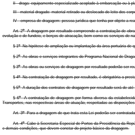
II - draga: equipamento especializado acoplado à embarcação ou à pla
III - material dragado: material retirado ou deslocado do leito dos cor
IV - empresa de dragagem: pessoa jurídica que tenha por objeto a re
o
Art. 2
A dragagem por resultado compreende a contratação de obras 
evolução e de fundeio, e berços de atracação, bem como os serviços de nat
o
§ 1
Na hipótese de ampliação ou implantação da área portuária de q
o
§ 2
As obras e serviços integrantes do Programa Nacional de Dragag
o
§ 3
As obras ou serviços de dragagem por resultado poderão ser reun
o
§ 4
Na contratação de dragagem por resultado, é obrigatória a prest
o
§ 5
A duração dos contratos de dragagem por resultado será de até 
o
§ 6
A contratação de dragagem por forma diversa da estabelecida 
Transportes, nas respectivas áreas de atuação, respeitadas as disposiçõe
o
Art. 3
Para a dragagem de que trata esta Lei poderão ser contratad
o
Art. 4
Cabe à Secretaria Especial de Portos da Presidência da Repúbl
e demais condições, que devem constar do projeto básico da dragagem.