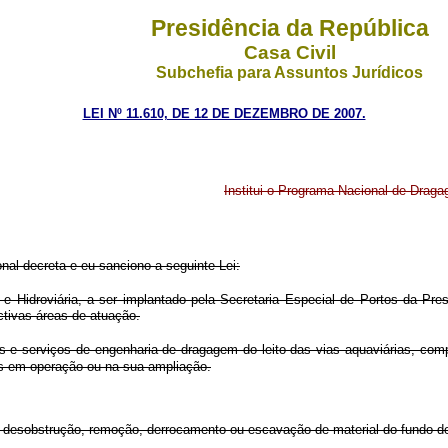
Presidência da República
Casa Civil
Subchefia para Assuntos Jurídicos
LEI Nº 11.610, DE 12 DE DEZEMBRO DE 2007.
Institui o Programa Nacional de Dragag
al decreta e eu sanciono a seguinte Lei:
 Hidroviária, a ser implantado pela Secretaria Especial de Portos da Presi
ctivas áreas de atuação.
as e serviços de engenharia de dragagem do leito das vias aquaviárias, c
os em operação ou na sua ampliação.
, desobstrução, remoção, derrocamento ou escavação de material do fundo de 