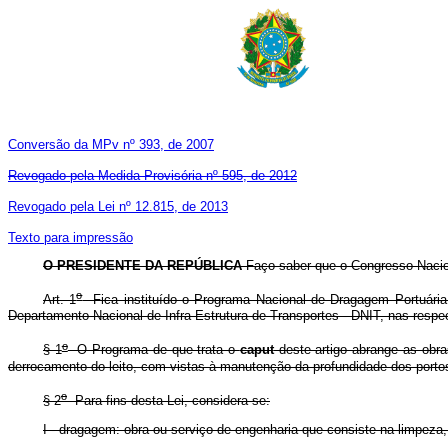
Conversão da MPv nº 393, de 2007
Revogado pela Medida Provisória nº 595, de 2012
Revogado pela Lei nº 12.815, de 2013
Texto para impressão
O PRESIDENTE DA REPÚBLICA
Faço saber que o Congresso Nacion
o
Art. 1
Fica instituído o Programa Nacional de Dragagem Portuária e
Departamento Nacional de Infra-Estrutura de Transportes - DNIT, nas respe
o
§ 1
O Programa de que trata o
caput
deste artigo abrange as obr
derrocamento do leito, com vistas à manutenção da profundidade dos port
o
§ 2
Para fins desta Lei, considera-se:
I - dragagem: obra ou serviço de engenharia que consiste na limpeza