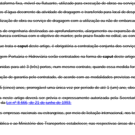
taforma fixa, móvel ou flutuante, utilizado para execução de obras ou servi
pos d’água
decorrente da atividade de dragagem e transferido para local de des
alização de obra ou serviço de dragagem com a utilização ou não de embarca
de engenharia destinadas ao aprofundamento, alargamento ou expansão de á
ureza contínua com o objetivo de manter, pelo prazo fixado no edital, as con
ue trata o
caput
deste artigo, é obrigatória a contratação conjunta dos serv
em Portuária e Hidroviária serão contratados na forma do
caput
deste artigo
idas para até 3 (três) portos, num mesmo contrato, quando essa medida for 
ação de garantia pelo contratado, de acordo com as modalidades previstas n
5 (cinco) anos, prorrogável uma única vez por período de até 1 (um) ano, ob
neste artigo deverá ser prévia e expressamente autorizada pela Secretari
s da
Lei nº 8.666, de 21 de junho de 1993.
as
empresas nacionais ou estrangeiras, por meio de licitação internacional, nos 
ica e ao Ministério dos Transportes estabelecer, nas respectivas áreas de 