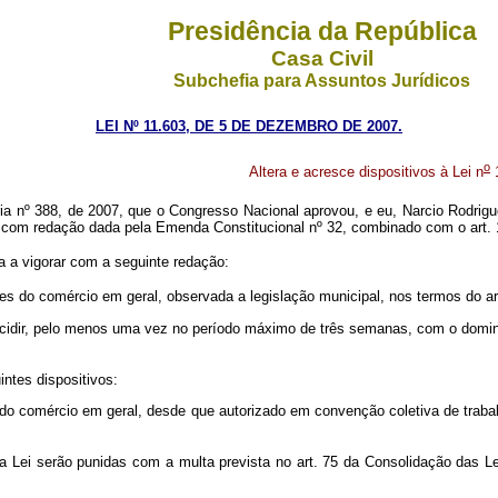
Presidência da República
Casa Civil
Subchefia para Assuntos Jurídicos
LEI Nº 11.603, DE 5 DE DEZEMBRO DE 2007.
o
Altera e acresce dispositivos à Lei n
1
ia nº 388, de 2007, que o Congresso Nacional aprovou, e eu, Narcio Rodrigu
al, com redação dada pela Emenda Constitucional nº 32, combinado com o art.
a a vigorar com a seguinte redação:
des do comércio em geral,
observada a legislação municipal, nos termos do art
cidir, pelo menos uma vez no período máximo de três semanas, com o doming
ntes dispositivos:
s do comércio em geral, desde que autorizado em convenção coletiva de trab
a Lei serão punidas com a multa prevista no art. 75 da Consolidação das Le