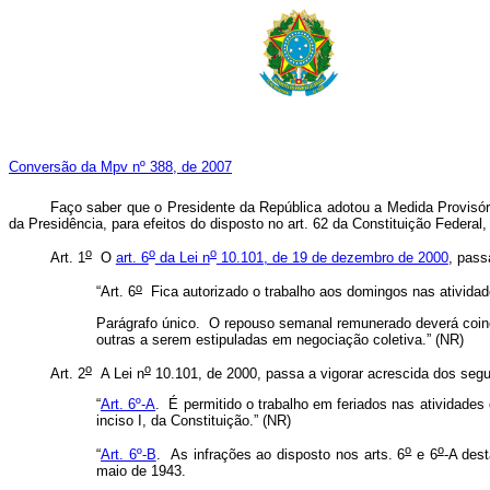
Conversão da Mpv nº 388, de 2007
Faço saber que o Presidente da República adotou a Medida Provisór
da Presidência, para efeitos do disposto no art. 62 da Constituição Feder
o
o
o
Art. 1
O
art. 6
da Lei n
10.101, de 19 de dezembro de 2000
, pass
o
“Art. 6
Fica autorizado o trabalho aos domingos nas ativida
Parágrafo único. O repouso semanal remunerado deverá coin
outras a serem estipuladas em negociação coletiva.” (NR)
o
o
Art. 2
A Lei n
10.101, de 2000, passa a vigorar acrescida dos segui
“
Art. 6º-A
.
É permitido o trabalho em feriados nas atividade
inciso I, da Constituição.” (NR)
o
o
“
Art. 6º-B
. As infrações ao disposto nos arts. 6
e 6
-A dest
maio de 1943.