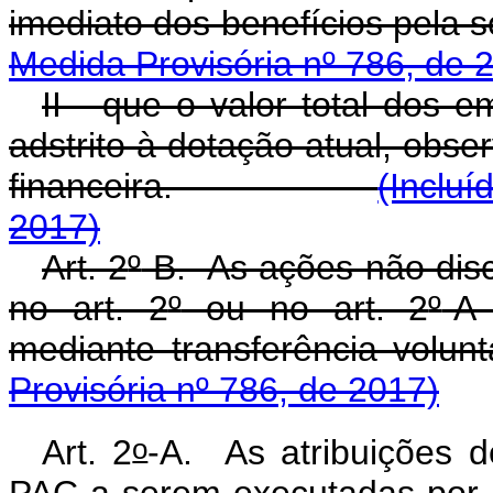
imediato dos benefícios
Medida Provisória nº 786, de 
II - que o valor total dos 
adstrito à dotação atual, obs
financeira.
(Incluí
2017)
Art. 2
º
-B. As ações não dis
no art. 2
º
ou no art. 2
º
-A
mediante transferência 
Provisória nº 786, de 2017)
o
Art. 2
-A. As atribuições d