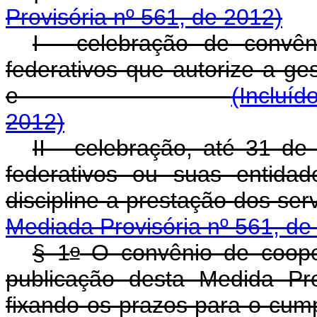
Provisória nº 561, de 2012)
I - celebração de convê
federativos que autorize a ge
e
(Incluíd
2012)
II - celebração, até 31 d
federativos ou suas entida
discipline a prestaç
Mediada Provisória nº 561, de
o
§ 1
O convênio de cooper
publicação desta Medida Pr
fixando os prazos para o cum