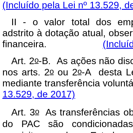
(Incluído pela Lei nº 13.529, d
II - o valor total dos em
adstrito à dotação atual, obs
financeira.
(Incluí
o
Art. 2
-B. As ações não dis
o
o
nos arts. 2
ou 2
-A desta L
mediante transferência
13.529, de 2017)
o
Art. 3
As transferências ob
do PAC são condicionadas