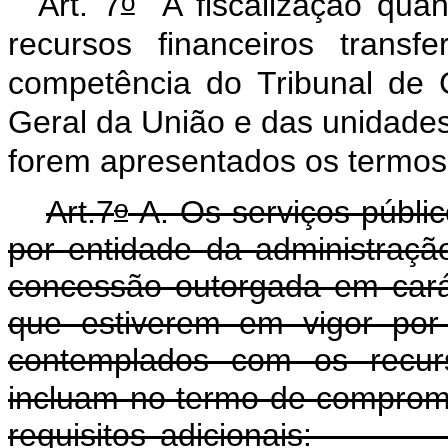
o
Art. 7
A fiscalização quan
recursos financeiros trans
competência do Tribunal de 
Geral da União e das unidades
forem apresentados os termo
o
Art.7
-A.
Os serviços públi
por entidade da administraçã
concessão outorgada em cará
que estiverem em vigor por
contemplados com os recur
incluam no termo de compromis
requisitos adic