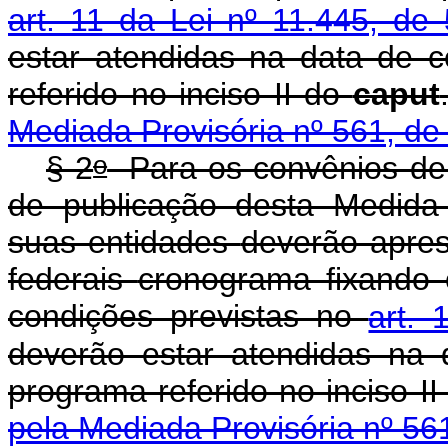
art. 11 da Lei nº 11.445, de
estar atendidas na data de 
referido no inciso II do
caput
Mediada Provisória nº 561, de
o
§ 2
Para os convênios de
de publicação desta Medida 
suas entidades
deverão apres
federais
cronograma fixando
condições previstas no
art. 
deverão estar atendidas na 
programa referido no inciso I
pela Mediada Provisória nº 56