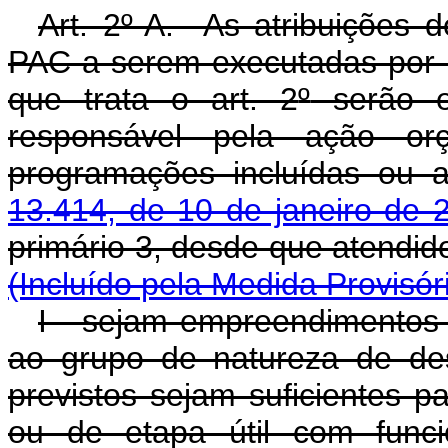
Art. 2º-A. As atribuições 
PAC a serem executadas por m
que trata o art. 2
º
serão ex
responsável pela ação or
programações incluídas ou 
13.414, de 10 de janeiro de 
primário 3, desde que ate
(Incluído pela Medida Provisór
I - sejam empreendimentos d
ao grupo de natureza de de
previstos sejam suficientes 
ou de etapa útil com funci