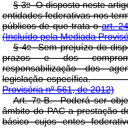
o
§ 3
O disposto neste artig
entidades federativas nos ter
públicos de que trata o
art. 2
(Incluído pela Mediada Provisó
o
§ 4
Sem prejuízo do dispo
prazos e dos comprom
responsabilização dos age
legislação específica.
Provisória nº 561, de 2012)
o
Art. 7
-B.
Poderá ser obje
âmbito do PAC a prestação d
básico cujos entes federat