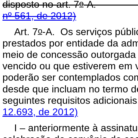
o
disposto no art. 7
-A
nº 561, de 2012)
o
Art. 7
-A.
Os serviços públ
prestados por entidade da admi
meio de concessão outorgada 
vencido ou que estiverem em v
poderão ser contemplados com
desde que incluam no termo de
seguintes requisitos ad
12.693, de 2012)
I – anteriormente à assina