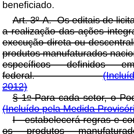
beneficiado.
Art. 3º-A. Os editais de lic
a realização das ações integ
execução direta ou descentral
produtos manufaturados nacion
específicos definidos
federal.
(Incluí
2012)
o
§ 1
Para cada setor, 
(Incluído pela Medida Provisór
I - estabelecerá regras e c
os produtos manufatura