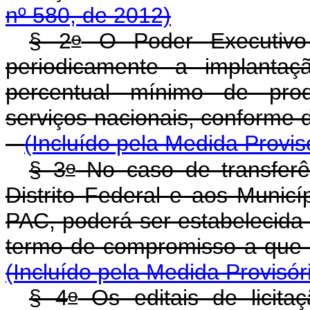
nº 580, de 2012)
o
§ 2
O Poder Executivo 
periodicamente a implantaç
percentual mínimo de prod
serviços nacionais, conf
(Incluído pela Medida Provis
o
§ 3
No caso de transferên
Distrito Federal e aos Munic
PAC, poderá ser estabelecida 
termo de compromisso a que s
(Incluído pela Medida Provisór
o
§ 4
Os editais de licita