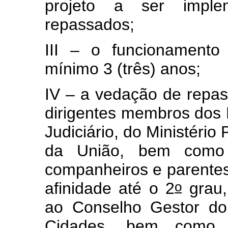
projeto a ser impl
repassados;
III – o funcionamento
mínimo 3 (três) anos;
IV – a vedação de repa
dirigentes membros dos P
Judiciário, do Ministério
da União, bem como s
companheiros e parentes 
o
afinidade até o 2
grau,
ao Conselho Gestor do
Cidades, bem como s