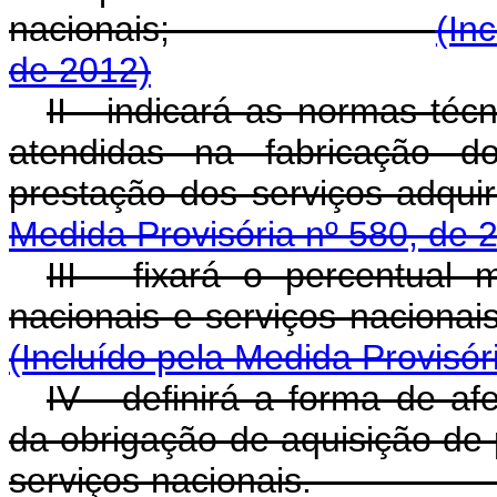
nacionais;
(In
de 2012)
II - indicará as normas téc
atendidas na fabricação d
prestação dos servi
Medida Provisória nº 580, de 
III - fixará o percentual
nacionais e serviços n
(Incluído pela Medida Provisór
IV - definirá a forma de af
da obrigação de aquisição de
serviços naciona