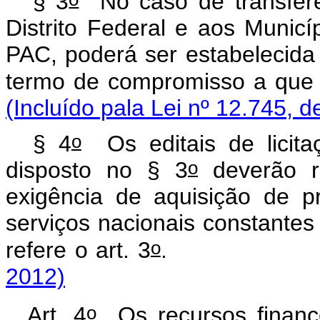
§ 3
No caso de transferên
Distrito Federal e aos Munic
PAC, poderá ser estabelecida
termo de compromisso a que s
(Incluído pala Lei nº 12.745, d
o
§ 4
Os editais de licita
o
disposto no § 3
deverão re
exigência de aquisição de p
serviços nacionais constante
o
refere o art. 3
2012)
o
Art. 4
Os recursos finance