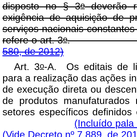
o
disposto no § 3
deverão re
exigência de aquisição de p
serviços nacionais constante
o
refere o art. 3
580, de 2012)
o
Art. 3
-A. Os editais de l
para a realização das ações i
de execução direta ou descent
de produtos manufaturados 
setores específicos definidos
(Incluído pala
(Vide Decreto nº 7.889, de 20