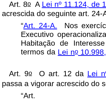
o
Art. 8
A
Lei nº 11.124, de 
acrescida do seguinte art. 24
“
Art. 24-A.
Nos exercíci
Executivo operacionali
Habitação de Interes
o
termos da
Lei n
10.998,
o
Art. 9
O art. 12 da
Lei 
passa a vigorar acrescido do s
“Art
........................................