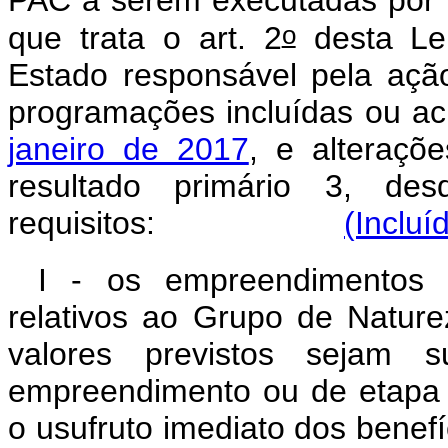
PAC a serem executadas por m
o
que trata o art. 2
desta Lei
Estado responsável pela açã
programações incluídas ou a
janeiro de 2017
, e alteraçõe
resultado primário 3, de
requisitos:
(Incluí
I - os empreendimentos s
relativos ao Grupo de Natur
valores previstos sejam s
empreendimento ou de etapa ú
o usufruto imediato dos