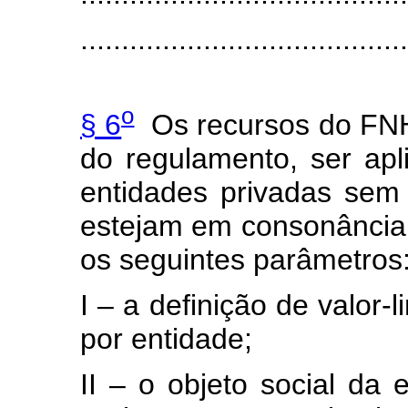
........................................
o
§ 6
Os recursos do FNH
do regulamento, ser ap
entidades privadas sem f
estejam em consonância
os seguintes parâmetros
I – a definição de valor-
por entidade;
II – o objeto social da