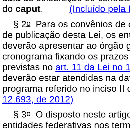
do
caput
.
(Incluído pela
o
§ 2
Para os convênios de 
de publicação desta Lei, os en
deverão apresentar ao órgão g
cronograma fixando os prazos
previstas no
art. 11 da Lei no 
deverão estar atendidas na da
programa referido no inciso II
12.693, de 2012)
o
§ 3
O disposto neste artigo
entidades federativas nos ter