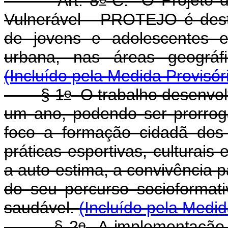
Art. 8
-C.
O Projeto d
Vulnerável - PROTEJO é dest
de jovens e adolescentes e
urbana, nas áreas geográf
(Incluído pela Medida Provisór
o
§ 1
O trabalho desenvol
um ano, podendo ser prorrog
foco a formação cidadã dos 
práticas esportivas, culturais
a auto-estima, a convivência pa
do seu percurso socioformat
saudável.
(Incluído pela Medid
o
§ 2
A implementação 