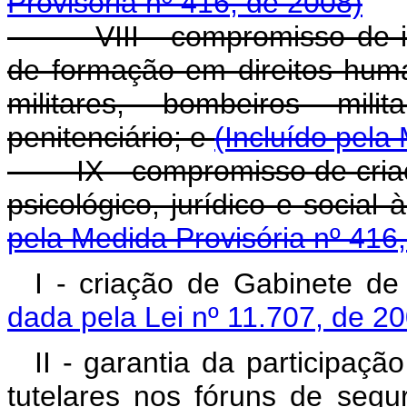
Provisória nº 416, de 2008)
VIII - compromisso de imp
de formação em direitos humano
militares, bombeiros mil
penitenciário; e
(Incluído pela
IX - compromisso de criação
psicológico, jurídico e social
pela Medida Provisória nº 416
I - criação de Gabinete d
dada pela Lei nº 11.707, de 2
II - garantia da participaçã
tutelares nos fóruns de seg