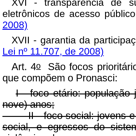
XVI - transparência de s
eletrônicos de acesso públic
2008)
XVII - garantia da participa
Lei nº 11.707, de 2008)
o
Art. 4
São focos prioritári
que compõem o Pronasci:
I - foco etário: população 
nove) anos;
II - foco social: jovens e 
social, e egressos do siste