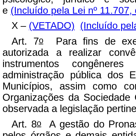
e
(Incluído pela Lei nº 11.707,
X –
(VETADO)
(Incluído pel
o
Art. 7
Para fins de exec
autorizada a realizar conv
instrumentos congênere
administração pública dos E
Municípios, assim como com
Organizações da Sociedade C
observada a legislação pertine
o
Art. 8
A gestão do Pronasc
pelos órgãos e demais entid