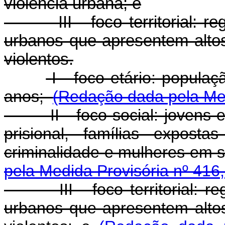
violência urbana; e
III - foco territorial: reg
urbanos que apresentem altos
violentos.
I - foco etário: populaç
anos;
(Redação dada pela Med
II - foco social: jovens e 
prisional, famílias expost
criminalidade e mulheres em s
pela Medida Provisória nº 416
III - foco territorial: reg
urbanos que apresentem altos