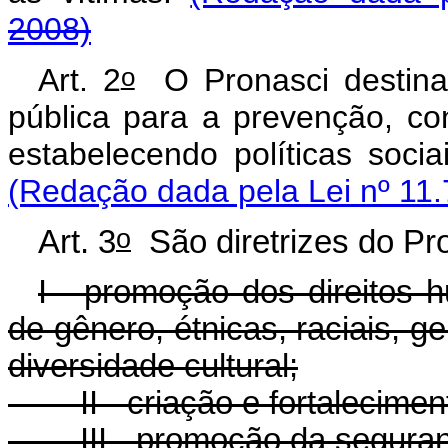
2008)
o
Art. 2
O Pronasci destina-
pública para a prevenção, con
estabelecendo políticas soci
(Redação dada pela Lei nº 11.
o
Art. 3
São diretrizes do Pr
I - promoção dos direitos
de gênero, étnicas, raciais, g
diversidade cultural;
II - criação e fortaleciment
III - promoção da segurança