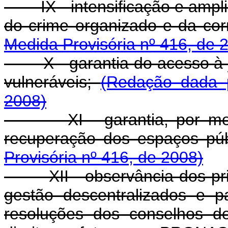
IX - intensificação e ampli
do crime organizado e da corr
Medida Provisória nº 416, de 
X - garantia do acesso à jus
vulneráveis;
(Redação dada p
2008)
XI - garantia, por meio 
recuperação dos espaços pú
Provisória nº 416, de 2008)
XII - observância dos princ
gestão descentralizados e par
resoluções dos conselhos de