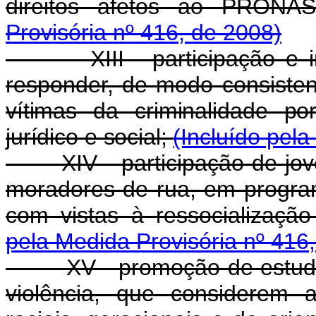
direitos afetos ao PRONA
Provisória nº 416, de 2008)
XIII - participação e in
responder, de modo consiste
vítimas da criminalidade po
jurídico e social;
(Incluído pel
XIV - participação de jove
moradores de rua, em program
com vistas à ressocialização
pela Medida Provisória nº 416
XV - promoção de estudos, 
violência, que considerem 