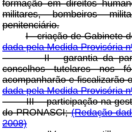
formação em direitos humanos
militares, bombeiros mil
penitenciário.
I - criação de Gabinete 
dada pela Medida Provisória n
II - garantia da partici
conselhos tutelares nos f
acompanharão e fiscalizarão
dada pela Medida Provisória n
III - participação na gestã
do PRONASCI;
(Redação dada
2008)