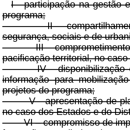
I - participação na gestão
programa;
II - compartilhamento 
segurança, sociais e de urban
III - comprometimento de 
pacificação territorial, no cas
IV - disponibilização d
informação para mobilizaçã
projetos do programa;
V - apresentação de plano 
no caso dos Estados e do Distr
VI – compromisso de imple