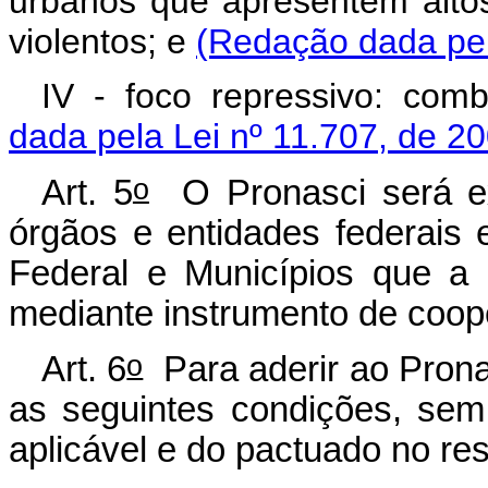
urbanos que apresentem altos
violentos; e
(Redação dada pel
IV - foco repressivo: com
dada pela Lei nº 11.707, de 2
o
Art. 5
O Pronasci será ex
órgãos e entidades federais e
Federal e Municípios que a 
mediante instrumento de coop
o
Art. 6
Para aderir ao Pronas
as seguintes condições, sem 
aplicável e do pactuado no re