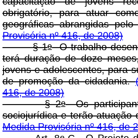
capacitação de jovens recé
obrigatório, para atuar co
geográficas abrangidas pe
Provisória nº 416, de 2008)
o
§ 1
O trabalho desenvo
terá duração de doze meses
jovens e adolescentes, para s
de promoção da cidadania.
416, de 2008)
o
§ 2
Os participant
sociojurídica e terão atuação
Medida Provisória nº 416, de 
o