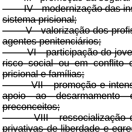
IV - modernização das insti
sistema prisional;
V - valorização dos profiss
agentes penitenciários;
VI - participação do jovem
risco social ou em conflito
prisional e famílias;
VII - promoção e intensifi
apoio ao desarmamento 
preconceitos;
VIII - ressocialização do
privativas de liberdade e egr