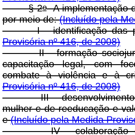
o
§ 2
A implementação do
por meio de:
(Incluído pela Me
I - identificação das pa
Provisória nº 416, de 2008)
II - formação sociojurídi
capacitação legal, com fo
combate à violência e à cr
Provisória nº 416, de 2008)
III - desenvolvimento de
mulher e de reeducação e val
e
(Incluído pela Medida Provis
IV - colaboração com 