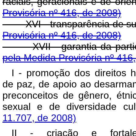
raciais, geracionais e de ori
Provisória nº 416, de 2008)
XVI - transparência de su
Provisória nº 416, de 2008)
XVII - garantia da partici
pela Medida Provisória nº 416
I - promoção dos direitos 
de paz, de apoio ao desarma
preconceitos de gênero, étnic
sexual e de diversidade cul
11.707, de 2008)
II - criação e fortal