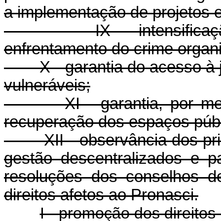
a implementação de projetos e
IX - intensificação 
enfrentamento do crime organi
X - garantia do acesso à jus
vulneráveis;
XI - garantia, por meio 
recuperação dos espaços públ
XII - observância dos princ
gestão descentralizados e par
resoluções dos conselhos de
direitos afetos ao Pronasci.
I - promoção dos direitos