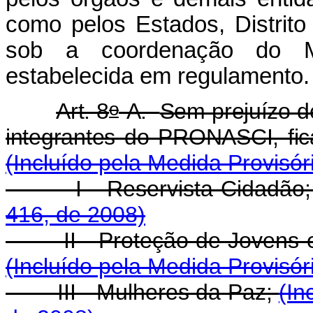
como pelos Estados, Distrito 
sob a coordenação do Mi
estabelecida em regulamento.
o
Art. 8
-A.
Sem prejuízo d
integrantes do PRONASCI, fica
(Incluído pela Medida Provisór
I - Reservista-Cidadão
416, de 2008)
II - Proteção de Jovens em
(Incluído pela Medida Provisór
III - Mulheres da Paz;
(In