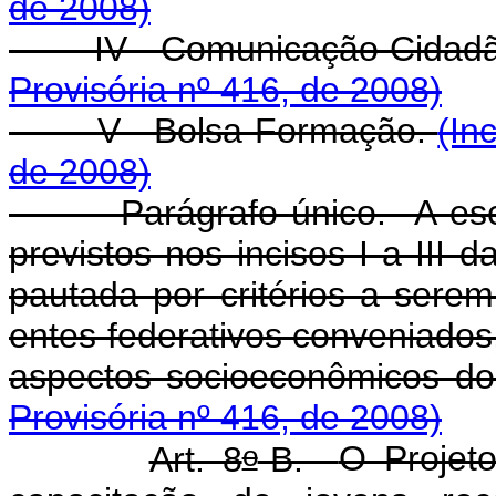
de 2008)
IV - Comunicação Cidadã 
Provisória nº 416, de 2008)
V - Bolsa-Formação.
(In
de 2008)
Parágrafo único. A escolha
previstos nos incisos I a III 
pautada por critérios a sere
entes federativos conveniados
aspectos socioeconômicos do
Provisória nº 416, de 2008)
o
Art. 8
-B.
O Projet