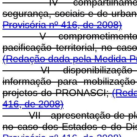
IV - compartilhamento 
segurança, sociais e de urba
Provisória nº 416, de 2008)
V - comprometimento de e
pacificação territorial, no ca
(Redação dada pela Medida Pr
VI - disponibilização d
informação para mobilizaçã
projetos do PRONASCI;
(Reda
416, de 2008)
VII - apresentação de plano
no caso dos Estados e do Dis