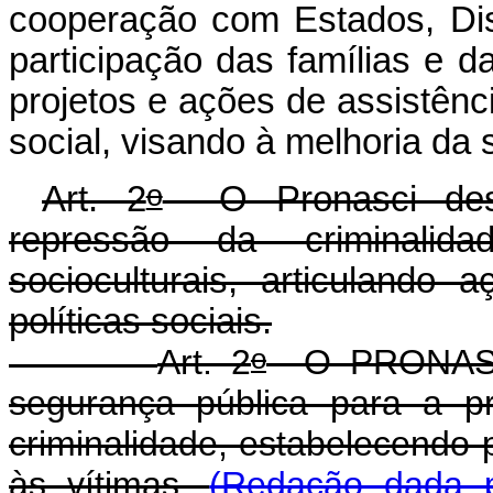
cooperação com Estados, Dis
participação das famílias e 
projetos e ações de assistênci
social, visando à melhoria da 
o
Art. 2
O Pronasci desti
repressão da criminali
socioculturais, articulando
políticas sociais.
o
Art. 2
O PRONASCI 
segurança pública para a p
criminalidade, estabelecendo p
às vítimas.
(Redação dada p