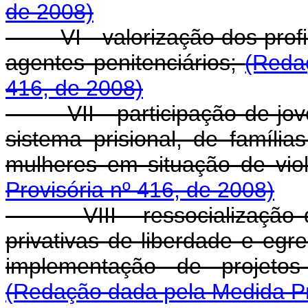
de 2008)
VI - valorização dos profis
agentes penitenciários;
(Reda
416, de 2008)
VII - participação de jove
sistema prisional, de famíli
mulheres em situação de vio
Provisória nº 416, de 2008)
VIII - ressocialização do
privativas de liberdade e egr
implementação de projetos 
(Redação dada pela Medida Pr