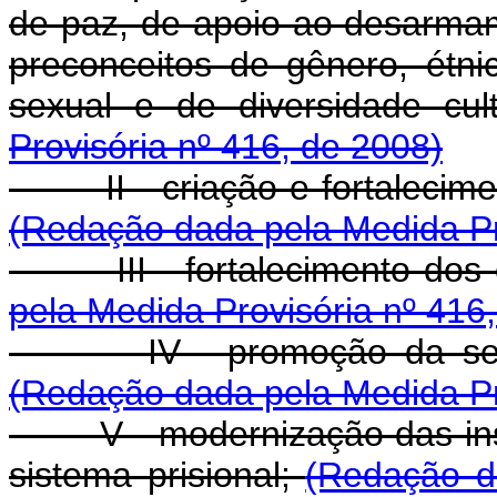
de paz, de apoio ao desarma
preconceitos de gênero, étnic
sexual e de diversidade cul
Provisória nº 416, de 2008)
II - criação e fortaleciment
(Redação dada pela Medida Pr
III - fortalecimento dos c
pela Medida Provisória nº 416
IV - promoção da seguran
(Redação dada pela Medida Pr
V - modernização das insti
sistema prisional;
(Redação d