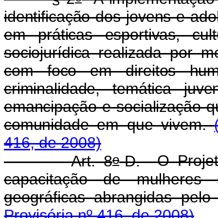
identificação dos jovens e ado
em práticas esportivas, cu
sociojurídica realizada por 
com foco em direitos hum
criminalidade, temática ju
emancipação e socialização qu
comunidade em que vivem.
416, de 2008)
o
Art. 8
-D.
O Proje
capacitação de mulheres 
geográficas abrangidas pe
Provisória nº 416, de 2008)