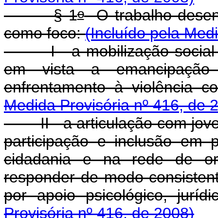
o
§ 1
O trabalho desen
como foco:
(Incluído pela Med
I - a mobilização social p
em vista a emancipação
enfrentamento à violência c
Medida Provisória nº 416, de 
II - a articulação com joven
participação e inclusão em
cidadania e na rede de or
responder de modo consiste
por apoio psicológico, juríd
Provisória nº 416, de 2008)