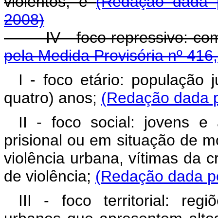
violentos; e
(Redação dada p
2008)
IV - foco repressivo: comb
pela Medida Provisória nº 416
I - foco etário: população 
quatro) anos;
(Redação dada p
II - foco social: jovens 
prisional ou em situação de m
violência urbana, vítimas da 
de violência;
(Redação dada pe
III - foco territorial: re