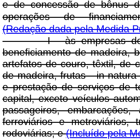
e de concessão de bônus de
operações de financiamen
(Redação dada pela Medida Pro
I - às empresas dos se
beneficiamento de madeira, b
artefatos de couro, têxtil, de 
de madeira, frutas - in natur
e prestação de serviços de 
capital, exceto veículos auto
passageiros, embarcações, 
ferroviários e metroviários, 
rodoviárias; e
(Incluído pela M