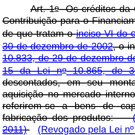
o
Art. 1
Os créditos da 
Contribuição para o Financiam
de que tratam o
inciso VI do
30 de dezembro de 2002
, o i
10.833, de 29 de dezembro d
o
15 da Lei n
10.865, de 3
descontados, em seu montan
aquisição no mercado intern
referirem-se a bens de cap
fabricação dos produtos:
2011)
(Revogado pela Lei nº