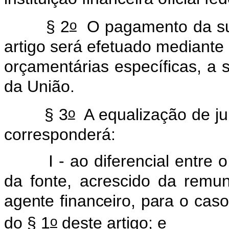
o
§ 2
O pagamento da su
artigo será efetuado mediante 
orçamentárias específicas, a
da União.
o
§ 3
A equalização de ju
corresponderá:
I - ao diferencial entre o e
da fonte, acrescido da
remu
agente financeiro, para o caso
o
do § 1
deste artigo; e