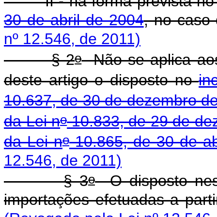
II - na forma prevista n
30 de abril de 2004
, no caso
nº 12.546, de 2011)
o
§ 2
Não se aplica aos
deste artigo o disposto no
in
10.637, de 30 de dezembro d
o
da Lei n
10.833, de 29 de de
o
da Lei n
10.865, de 30 de ab
12.546, de 2011)
o
§ 3
O disposto nest
importações efetuadas a part