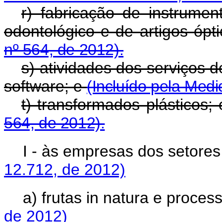
r) fabricação de instrume
odontológico e de artigos ópt
nº 564, de 2012).
s) atividades dos serviços d
software; e
(Incluído pela Medi
t) transformados plásticos;
564, de 2012).
I - às empresas dos setore
12.712, de 2012)
a) frutas
in natura
e proces
de 2012)