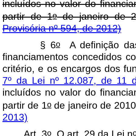
incluídos no valor do financ
o
partir de 1
de janeiro
Provisória nº 594, de 2012)
o
§ 6
A definição das
financiamentos concedidos c
critério, e os encargos dos f
7º da Lei nº 12.087, de 11
incluídos no valor do financ
o
partir de 1
de janeiro de 2010
2013)
o
Art. 3
O art. 29 da Lei n