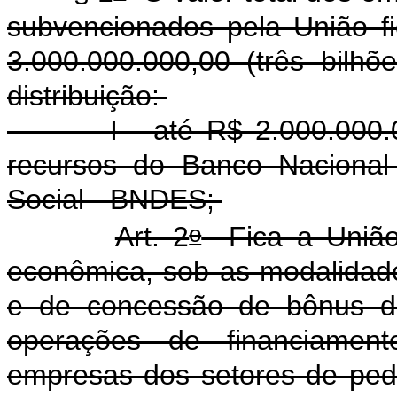
subvencionados pela União f
3.000.000.000,00 (três bilhõ
distribuição:
I - até R$ 2.000.000.000,
recursos do Banco Nacional
Social - BNDES;
o
Art. 2
Fica a União 
econômica, sob as modalidade
e de concessão de bônus de
operações de financiament
empresas dos setores de ped