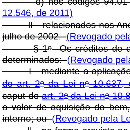
d) nos códigos 94.01 
12.546, de 2011)
II - relacionados nos Anexo
julho de 2002.
(Revogado pela
o
§ 1
Os créditos de q
determinados:
(Revogado pela
I - mediante a aplicação d
o
o
do art. 2
da Lei n
10.637, 
o
o
caput
do
art. 2
da Lei n
10.8
o valor de aquisição do bem
interno; ou
(Revogado pela Le