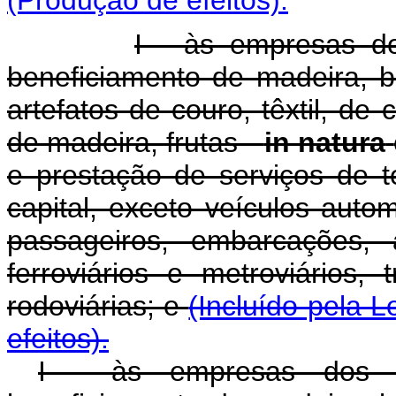
I - às empresas do
beneficiamento de madeira, b
artefatos de couro, têxtil, de 
de madeira, frutas -
in natura
e prestação de serviços de 
capital, exceto veículos auto
passageiros, embarcações, 
ferroviários e metroviários, 
rodoviárias; e
(Incluído pela L
efeitos).
I - às empresas dos s