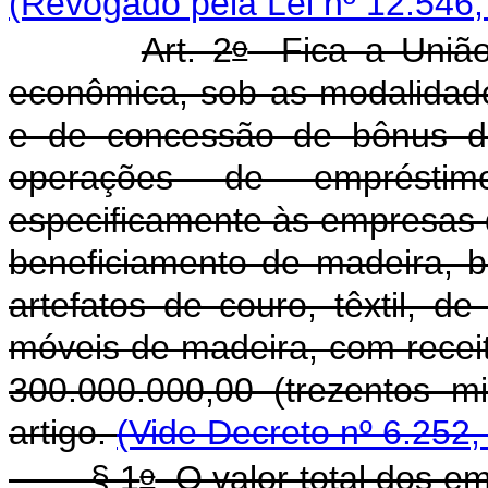
(Revogado pela Lei nº 12.546,
o
Art. 2
Fica a União 
econômica, sob as modalidade
e de concessão de bônus de
operações de empréstim
especificamente às empresas 
beneficiamento de madeira, b
artefatos de couro, têxtil, de
móveis de madeira, com receit
300.000.000,00 (trezentos m
artigo.
(Vide Decreto nº 6.252,
o
§ 1
O valor total dos e