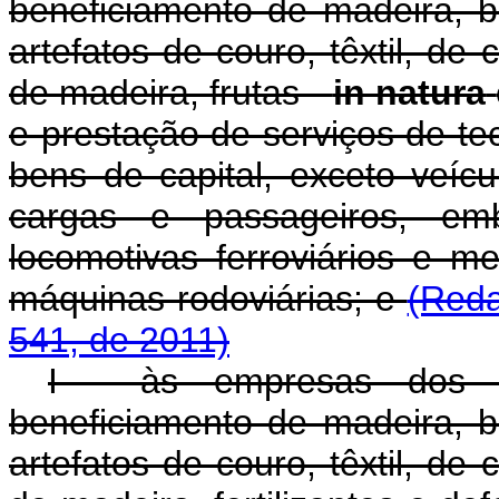
beneficiamento de madeira, b
artefatos de couro, têxtil, de 
de madeira, frutas -
in natura
e prestação de serviços de te
bens de capital, exceto veíc
cargas e passageiros, em
locomotivas ferroviários e met
máquinas rodoviárias; e
(Reda
541, de 2011)
I - às empresas dos s
beneficiamento de madeira, b
artefatos de couro, têxtil, de 