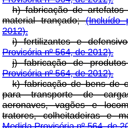
h) fabricação de artefatos
material trançado;
(Incluído
2012).
i) fertilizantes e defensi
Provisória nº 564, de 2012).
j) fabricação de produto
Provisória nº 564, de 2012).
k) fabricação de bens de c
para transporte de carga
aeronaves, vagões e locomot
tratores, colheitadeiras e 
Medida Provisória nº 564, de 2