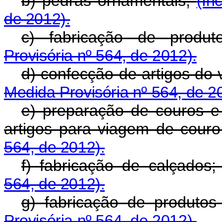
b) pedras ornamentais;
(In
de 2012).
c) fabricação de produt
Provisória nº 564, de 2012).
d) confecção de artigos do 
Medida Provisória nº 564, de 2
e) preparação de couros e 
artigos para viagem de cour
564, de 2012).
f) fabricação de calçados
564, de 2012).
g) fabricação de produto
Provisória nº 564, de 2012).