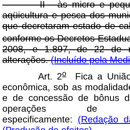
II - às micro e pequen
aqüicultura e pesca dos muni
que decretaram estado de ca
conforme os Decretos Estadua
2008, e 1.897, de 22 de n
alterações.
(Incluído pela Medi
o
Art. 2
Fica a União 
econômica, sob as modalidade
e de concessão de bônus de
operações de fin
especificamente:
(Redação da
(Produção de efeitos).