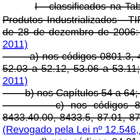
I - classificados na T
Produtos Industrializados - T
de 28 de dezembro de 200
2011)
a) nos códigos 0801.3, 42.
52.03 a 52.12, 53.06 a 53.1
2011)
b) nos Capítulos 54 a 64
c) nos códigos 84.29, 
8433.40.00, 8433.5, 87.01, 87
(Revogado pela Lei nº 12.546,