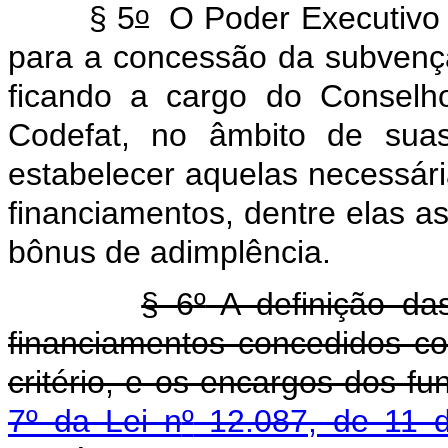
o
§ 5
O Poder Executivo 
para a concessão da subvençã
ficando a cargo do Conselh
Codefat, no âmbito de suas
estabelecer aquelas necessár
financiamentos, dentre elas as
bônus de adimplência.
§ 6
º
A definição da
financiamentos concedidos c
critério, e os encargos dos f
7
º
da Lei n
º
12.087, de 11 