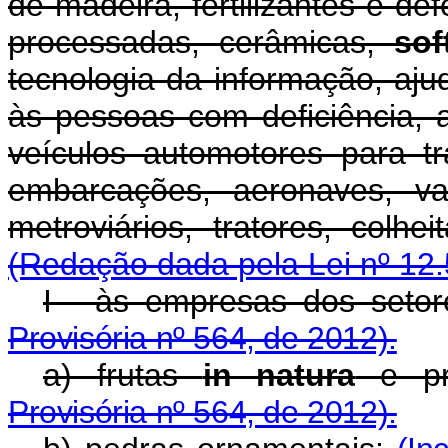
de madeira, fertilizantes e de
processadas, cerâmicas,
sof
tecnologia da informação, ajud
às pessoas com deficiência, 
veículos automotores para t
embarcações, aeronaves, va
metroviários, tratores, colhe
(Redação dada pela Lei nº 12.
I - às empresas dos seto
Provisória nº 564, de 2012).
a) frutas
in natura
e pr
Provisória nº 564, de 2012).