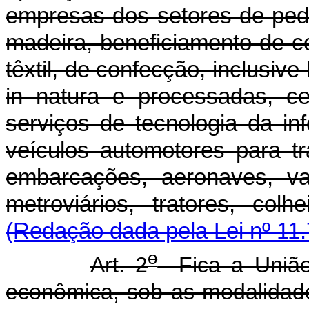
empresas dos setores de ped
madeira, beneficiamento de co
têxtil, de confecção, inclusive
in natura
e processadas, c
serviços de tecnologia da in
veículos automotores para t
embarcações, aeronaves, va
metroviários, tratores, colh
(Redação dada pela Lei nº 11.
o
Art. 2
Fica a União 
econômica, sob as modalidade