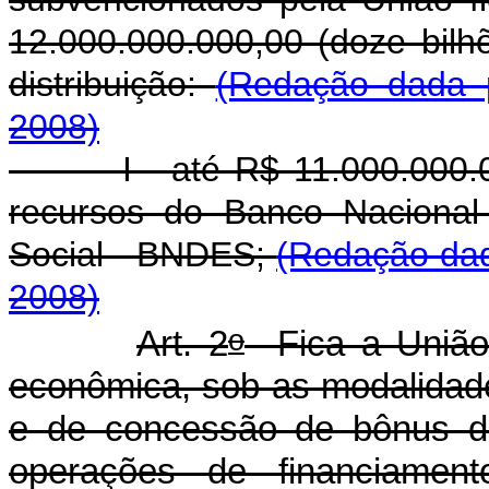
12.000.000.000,00 (doze bilh
distribuição:
(Redação dada p
2008)
I - até R$ 11.000.000.000,
recursos do Banco Nacional
Social - BNDES;
(Redação dad
2008)
o
Art. 2
Fica a União 
econômica, sob as modalidade
e de concessão de bônus de
operações de financiament