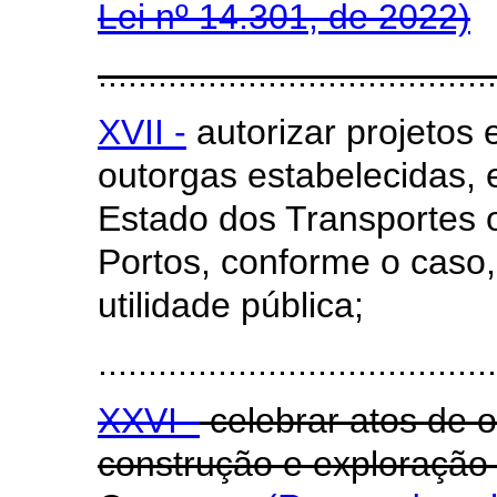
Lei nº 14.301, de 2022)
........................................
XVII -
autorizar projetos 
outorgas estabelecidas,
Estado dos Transportes o
Portos, conforme o caso
utilidade pública;
........................................
XXVI -
celebrar atos de o
construção e exploração