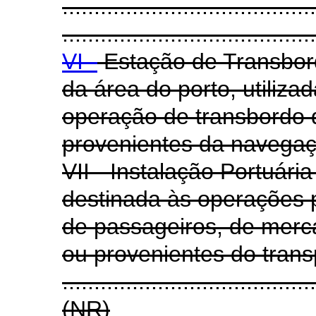
........................................
........................................
VI -
Estação de Transbord
da área do porto, utiliza
operação de transbordo 
provenientes da navegaçã
VII - Instalação Portuári
destinada às operações 
de passageiros, de merc
ou provenientes do trans
.......................................
(NR)