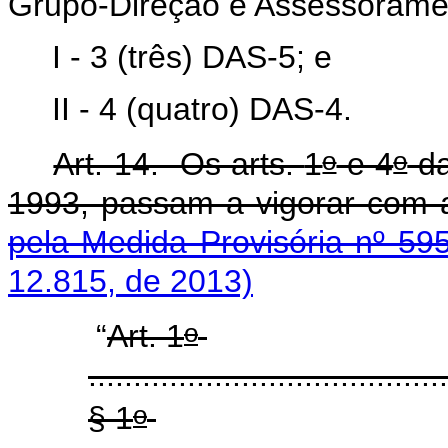
Grupo-Direção e Assessoramen
I - 3 (três) DAS-5; e
II - 4 (quatro) DAS-4.
o
o
Art. 14. Os arts.
1
e 4
da
1993, passam a vigorar com a
pela Medida Provisória nº 59
12.815, de 2013)
o
“
Art. 1
........................................
o
§ 1