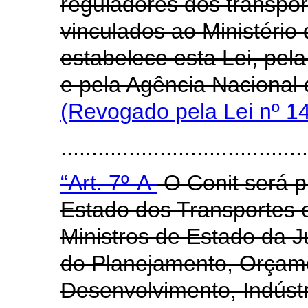
reguladores dos transport
vinculados ao Ministério
estabelece esta Lei, pela
e pela Agência Nacional 
(Revogado pela Lei nº 1
......................................
“Art. 7º-A
O Conit será pr
Estado dos Transportes
Ministros de Estado da J
do Planejamento, Orçam
Desenvolvimento, Indústr