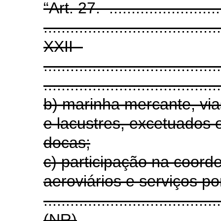
“Art. 27. ...........................
........................................
XXII -
........................................
........................................
b) marinha mercante, via
e lacustres, excetuados
docas;
c) participação na coord
aeroviários e serviços po
.......................................
(NR)