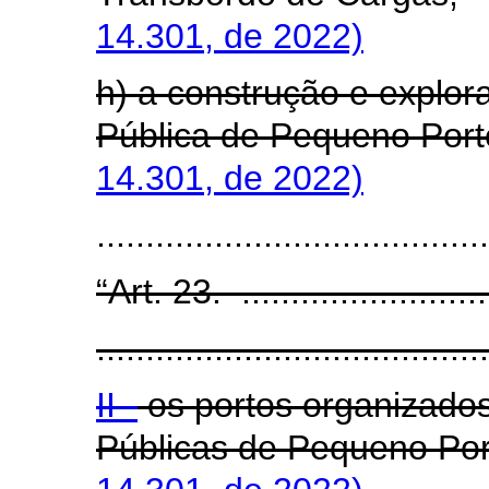
14.301, de 2022)
h) a construção e explor
Pública de Pequeno Port
14.301, de 2022)
......................................
“Art. 23. ...........................
........................................
II -
os portos organizados
Públicas de Pequeno Po