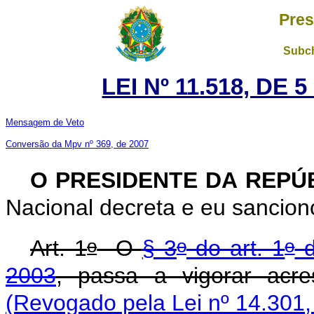
Pres
Subch
LEI Nº 11.518, DE
Mensagem de Veto
Conversão da Mpv nº 369, de 2007
O PRESIDENTE DA REPÚ
Nacional decreta e eu sancion
o
o
o
Art. 1
O
§ 3
do art. 1
d
2003
, passa a vigorar acre
(Revogado pela Lei nº 14.301,