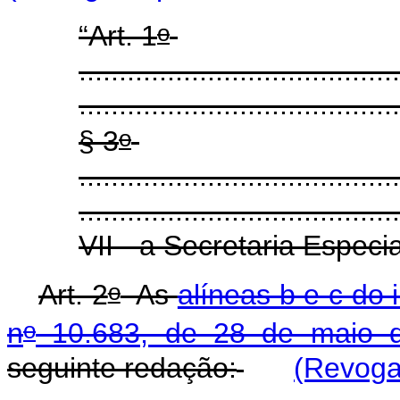
o
“Art. 1
........................................
........................................
o
§ 3
........................................
........................................
VII - a Secretaria Especi
o
Art. 2
As
alíneas b e c do 
o
n
10.683, de 28 de maio 
seguinte redação:
(Revoga