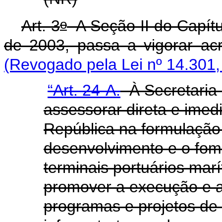
o
Art. 3
A Seção II do Capítul
de 2003, passa a vigorar acr
(Revogado pela Lei nº 14.301,
“Art. 24-A.
À Secretaria 
assessorar direta e imed
República na formulação d
desenvolvimento e o fome
terminais portuários mar
promover a execução e a
programas e projetos de