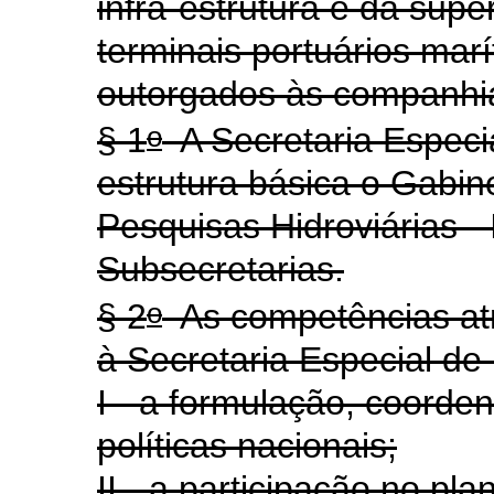
infra-estrutura e da supe
terminais portuários ma
outorgados às companhi
o
§ 1
A Secretaria Especi
estrutura básica o Gabine
Pesquisas Hidroviárias -
Subsecretarias.
o
§ 2
As competências atr
à Secretaria Especial d
I - a formulação, coorde
políticas nacionais;
II - a participação no pl