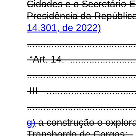
Cidades e o Secretário E
Presidência da Repúblic
14.301, de 2022)
......................................
“Art. 14. ...........................
........................................
III - .................................
........................................
g)
a construção e explor
Transbordo de Cargas;