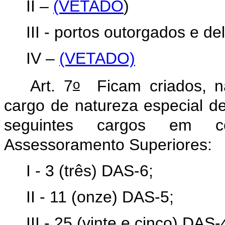
II –
(VETADO
)
III - portos outorgados e 
IV –
(VETADO)
o
Art. 7
Ficam criados, na
cargo de natureza especial de
seguintes cargos em c
Assessoramento Superiores:
I - 3 (três) DAS-6;
II - 11 (onze) DAS-5;
III - 25 (vinte e cinco) DAS-