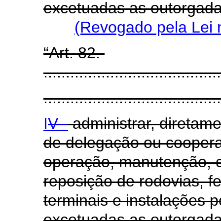
excetuadas as outorgada
(Revogado pela Lei 
“Art. 82.
........................................
........................................
I
V -
administrar, diretam
de delegação ou cooper
operação, manutenção, c
reposição de rodovias, fe
terminais e instalações po
excetuadas as outorgad