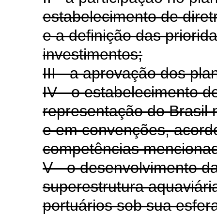
estabelecimento de dire
e a definição das priori
investimentos;
III - a aprovação dos pla
IV - o estabelecimento de
representação do Brasil 
e em convenções, acordo
competências mencionada
V - o desenvolvimento da 
superestrutura aquaviári
portuários sob sua esfer