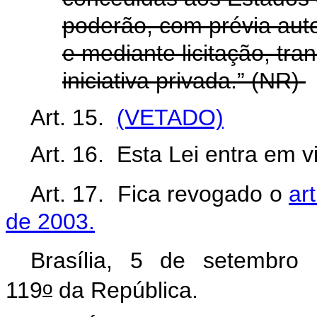
poderão, com prévia aut
e mediante licitação, tran
iniciativa privada.” (NR)
Art. 15.
(VETADO)
Art. 16. Esta Lei entra em v
Art. 17. Fica revogado o
ar
de 2003.
Brasília, 5 de setembro
o
119
da República.