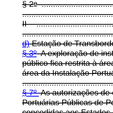
o
§ 2
................................
........................................
II - ..................................
........................................
d)
Estação de Transbord
§ 3º
A exploração de inst
público fica restrita à á
área da Instalação Portu
........................................
§ 7º
As autorizações de 
Portuárias Públicas de 
concedidas aos Estados 