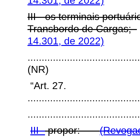
14.301, de 2022)
III - os terminais portuár
Transbordo de Cargas;
14.301, de 2022)
.......................................
(NR)
“Art. 27.
.......................................
........................................
III -
propor:
(Revogad