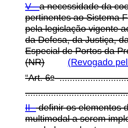
V -
a necessidade da coo
pertinentes ao Sistema F
pela legislação vigente a
da Defesa, da Justiça, d
Especial de Portos da Pr
(NR)
(Revogado pel
o
“Art. 6
...........................
........................................
II -
definir os elementos d
multimodal a serem impl