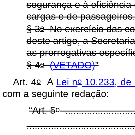
segurança e à eficiência
cargas e de passageiros
o
§ 3
No exercício das co
deste artigo, a Secretari
as prerrogativas especí
o
§ 4
(VETADO)
”
o
o
Art. 4
A
Lei n
10.233, de 
com a seguinte redação:
o
“Art. 5
..........................
........................................