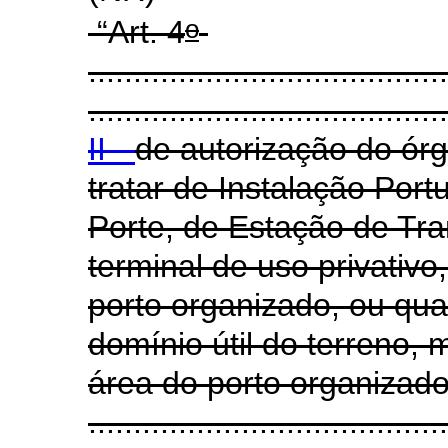
o
“Art. 4
........................................
........................................
II -
de autorização do ór
tratar de Instalação Por
Porte, de Estação de Tr
terminal de uso privativo
porto organizado, ou quan
domínio útil do terreno,
área do porto organizado
........................................