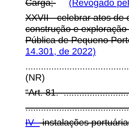
Carga;
(Revogado pel
XXVII - celebrar atos de
construção e exploração 
Pública de Pequeno Port
14.301, de 2022)
.......................................
(NR)
“Art. 81. ...........................
........................................
IV -
instalações portuárias