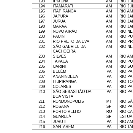
193
IPIXUNA
AM
RIO J
194
ITAMARATI
AM
RIO J
195
ITAPIRANGA
AM
RIO A
196
JAPURÁ
AM
RIO J
197
JURUÁ
AM
RIO J
198
MARAÃ
AM
RIO J
199
NOVO AIRÃO
AM
RIO N
200
PAUINÍ
AM
RIO P
201
RIO PRETO DA EVA
AM
RIO P
202
SÃO GABRIEL DA
AM
RIO N
CACHOEIRA
203
SILVES
AM
RIO A
204
TAPAUÁ
AM
RIO P
205
UARINI
AM
RIO S
206
BELÉM
PA
RIO P
207
ANANINDEUA
PA
RIO P
208
ITUPIRANGA
PA
RIO T
209
COLARES
PA
RIO P
210
SÃO SEBASTIÃO DA
PA
RIO P
BOA VISTA
211
RONDONÓPOLIS
MT
RIO S
212
ROSANA
SP
RIO P
213
PORTO VELHO
RO
RIO C
214
GUARUJÁ
SP
ESTUÁ
215
JURUTI
PA
RIO A
216
SANTAREM
PA
RIO T