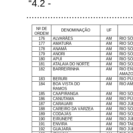
“4.2 -
........................................
o
N
DE
DENOMINAÇÃO
UF
ORDEM
176
ALVARÃES
AM
RIO S
177
AMATURÁ
AM
RIO S
178
ANAMÃ
AM
RIO S
179
ANORI
AM
RIO S
180
APUÍ
AM
RIO S
181
ATALAIA DO NORTE
AM
RIO S
182
BARREIRINHA
AM
RIO EN
AMAZO
183
BERURI
AM
RIO P
184
BOA VISTA DO
AM
RIO A
RAMOS
185
CAAPIRANGA
AM
RIO S
186
CANUTAMA
AM
RIO P
187
CARAUARI
AM
RIO J
188
CAREIRO DA VÁRZEA
AM
RIO S
189
CODAJÁS
AM
RIO S
190
EIRUNEPÉ
AM
RIO J
191
ENVIRA
AM
RIO T
192
GUAJARÁ
AM
RIO J