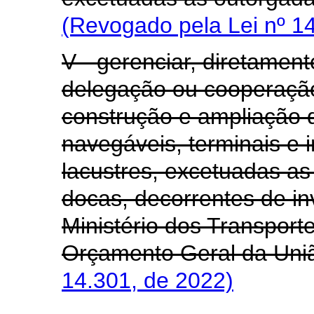
(Revogado pela Lei nº 1
V - gerenciar, diretamen
delegação ou cooperação
construção e ampliação de
navegáveis, terminais e i
lacustres, excetuadas a
docas, decorrentes de i
Ministério dos Transport
Orçamento Geral da Uni
14.301, de 2022)