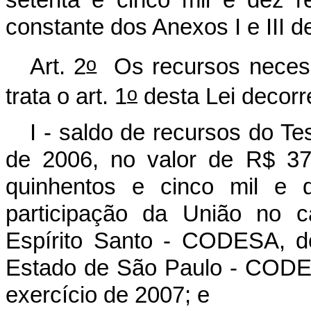
setenta e cinco mil e dez r
constante dos Anexos I e III de
o
Art. 2
Os recursos necessá
o
trata o art. 1
desta Lei decorr
I - saldo de recursos do Te
de 2006, no valor de R$ 37.
quinhentos e cinco mil e d
participação da União no 
Espírito Santo - CODESA, 
Estado de São Paulo - CODE
exercício de 2007; e