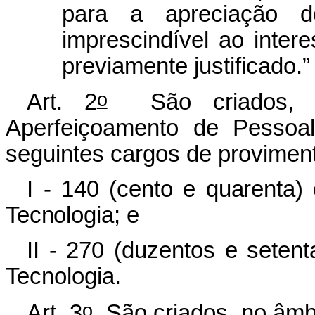
para a apreciação de
imprescindível ao intere
previamente justificado.”
o
Art. 2
São criados, n
Aperfeiçoamento de Pessoa
seguintes cargos de proviment
I - 140 (cento e quarenta)
Tecnologia;
e
II - 270 (duzentos e seten
Tecnologia.
o
Art. 3
São criados, no âmbi