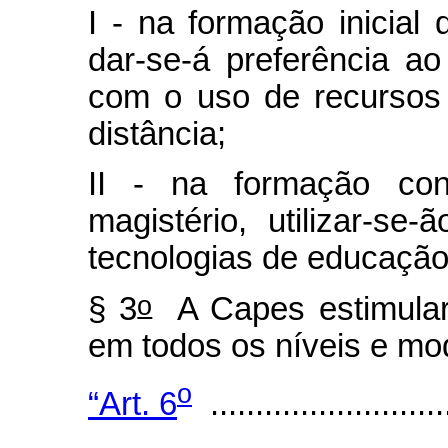
I - na formação inicial 
dar-se-á preferência ao
com o uso de recursos
distância;
II - na formação cont
magistério, utilizar-se
tecnologias de educação 
o
§ 3
A Capes estimulará
em todos os níveis e mo
o
“Art. 6
...........................