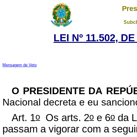
Pres
Subch
LEI Nº 11.502, D
Mensagem de Veto
O PRESIDENTE DA REPÚ
Nacional decreta e eu sanciono
o
o
o
Art. 1
Os arts. 2
e 6
da L
passam a vigorar com a segui