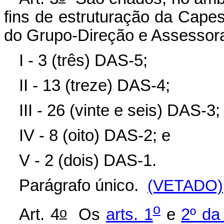
fins de estruturação da Cape
do Grupo-Direção e Assessor
I - 3 (três) DAS-5;
II - 13 (treze) DAS-4;
III - 26 (vinte e seis) DAS-3;
IV - 8 (oito) DAS-2; e
V - 2 (dois) DAS-1.
Parágrafo único.
(VETADO)
o
o
Art. 4
Os
arts. 1
e
2º da