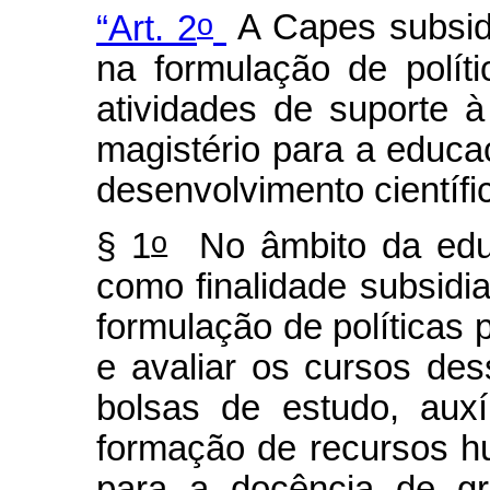
o
“Art. 2
A Capes subsidi
na formulação de polít
atividades de suporte à
magistério para a educa
desenvolvimento científi
o
§ 1
No âmbito da educ
como finalidade subsidi
formulação de políticas
e avaliar os cursos des
bolsas de estudo, aux
formação de recursos h
para a docência de gr