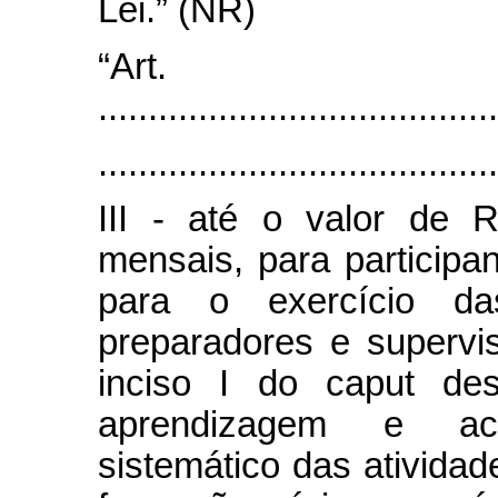
Lei.” (NR)
“Ar
........................................
........................................
III - até o valor de 
mensais, para participa
para o exercício da
preparadores e supervi
inciso I do caput des
aprendizagem e ac
sistemático das atividad