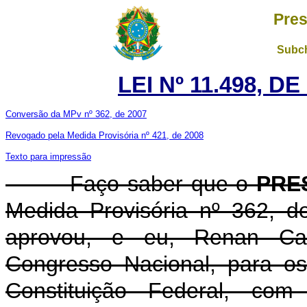
Pres
Subch
LEI Nº 11.498, D
Conversão da MPv nº 362, de 2007
Revogado pela Medida Provisória nº 421, de 2008
Texto para impressão
Faço saber que o
PRE
Medida Provisória nº 362, 
aprovou, e eu, Renan Cal
Congresso Nacional, para os
Constituição Federal, c