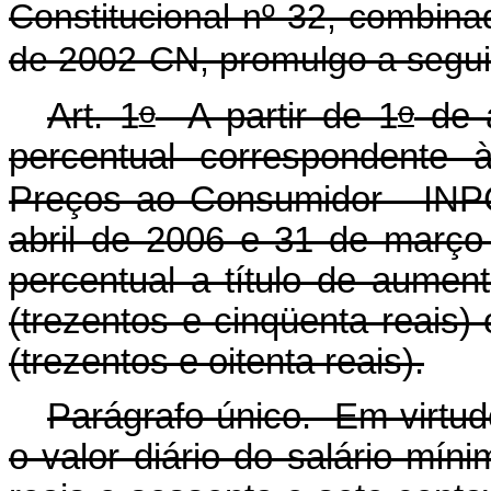
Constitucional nº 32, combina
de 2002-CN, promulgo a seguin
o
o
Art. 1
A partir de 1
de a
percentual correspondente 
Preços ao Consumidor - INPC
abril de 2006 e 31 de março 
percentual a título de aumen
(trezentos e cinqüenta reais)
(trezentos e oitenta reais).
Parágrafo único. Em virtude
o valor diário do salário mí