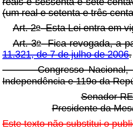
reais e sessenta e sete centa
(um real e setenta e três cent
o
Art. 2
Esta Lei entra em vi
o
Art. 3
Fica revogada, a par
11.321, de 7 de julho de 2006
.
Congresso Nacional, em 
Independência e 119o da Repú
Senador R
Presidente da Mes
Este texto não substitui o pu