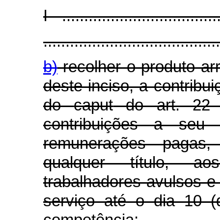
I - ...................................
........................................
b)
recolher o produto a
deste inciso, a contribui
do
caput
do art. 22 
contribuições a seu 
remunerações pagas,
qualquer título, a
trabalhadores avulsos e 
serviço até o dia 10 
competência;