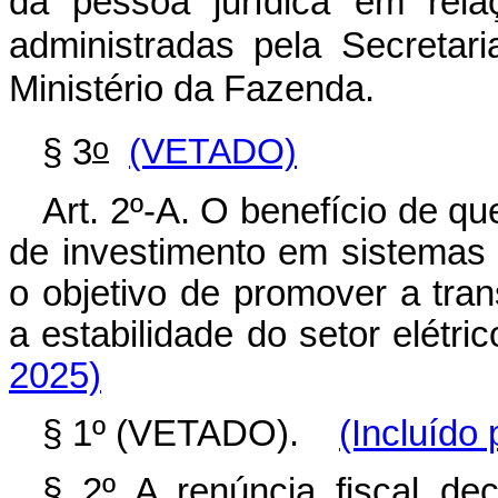
da pessoa jurídica em rela
administradas pela Secretar
Ministério da Fazenda.
o
§ 3
(VETADO)
Art. 2º-A. O benefício de qu
de investimento em sistema
o objetivo de promover a tra
a estabilidade do setor elét
2025)
§ 1º (VETADO).
(Incluído 
§ 2º A renúncia fiscal de