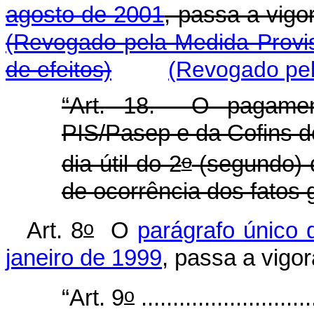
agosto de 2001
, passa a vig
(Revogado pela Medida Provis
de efeitos)
(Revogado pel
“Art. 18. O pagamen
PIS/Pasep e da Cofins de
o
dia útil do 2
(segundo) 
de ocorrência dos fatos 
o
Art. 8
O
parágrafo único d
janeiro de 1999
, passa a vigo
o
“Art. 9
...........................