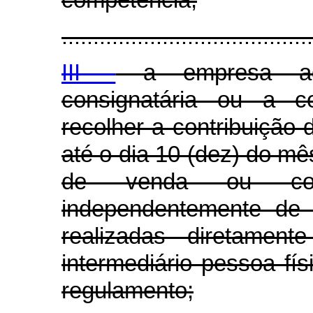
........................................
III -
a empresa adqu
consignatária ou a c
recolher a contribuição d
até o dia 10 (dez) do m
de venda ou cons
independentemente de 
realizadas diretame
intermediário pessoa fí
regulamento;