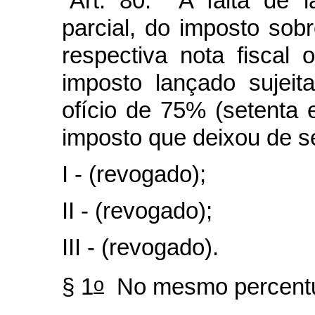
“Art. 80. A falta de l
parcial, do imposto sobr
respectiva nota fiscal 
imposto lançado sujeit
ofício de 75% (setenta 
imposto que deixou de se
I - (revogado);
II - (revogado);
III - (revogado).
o
§ 1
No mesmo percentua