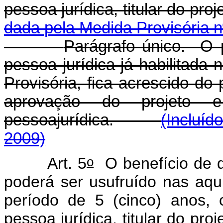
pessoa jurídica, titular do 
dada pela Medida Provisória n
Parágrafo único. O p
pessoa jurídica já habilitada
Provisória, fica acrescido do 
aprovação do projeto 
pessoajurídica.
(Incluíd
2009)
o
Art. 5
O benefício de q
poderá ser usufruído nas aqu
período de 5 (cinco) anos, 
pessoa jurídica, titular do 