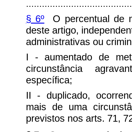
........................................
§ 6º
O percentual de m
deste artigo, independe
administrativas ou crimin
I - aumentado de met
circunstância agrava
específica;
II - duplicado, ocorren
mais de uma circunstâ
previstos nos arts. 71, 7