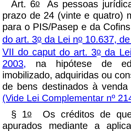
o
Art. 6
As pessoas jurídica
prazo de 24 (vinte e quatro) 
para o PIS/Pasep e da Cofin
o
o
do art. 3
da Lei n
10.637, de
o
VII do
caput
do art. 3
da Lei
2003,
na hipótese de edif
imobilizado, adquiridas ou con
de bens destinados à vend
(Vide Lei Complementar nº 21
o
§ 1
Os créditos de que
apurados mediante a aplic