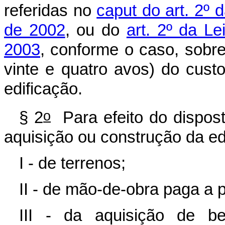
referidas no
caput do art. 2º 
de 2002
, ou do
art. 2º da L
2003
, conforme o caso, sobr
vinte e quatro avos) do cust
edificação.
o
§ 2
Para efeito do dispos
aquisição ou construção da edi
I - de terrenos;
II - de mão-de-obra paga a p
III - da aquisição de b