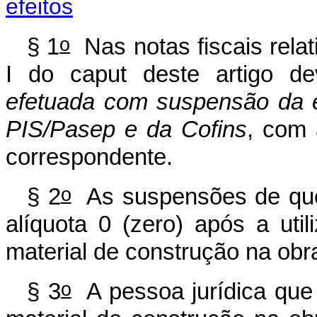
efeitos
o
§ 1
Nas notas fiscais relat
I do
caput
deste artigo d
efetuada com suspensão da ex
PIS/Pasep e da Cofins
, com 
correspondente.
o
§ 2
As suspensões de que 
alíquota 0 (zero) após a ut
material de construção na obra
o
§ 3
A pessoa jurídica que 