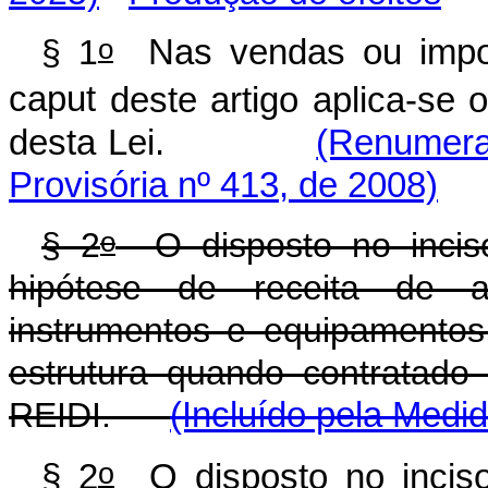
o
§ 1
Nas vendas ou impor
caput
deste artigo aplica-se 
desta Lei.
(Renumera
Provisória nº 413, de 2008)
o
§ 2
O disposto no inciso
hipótese de receita de a
instrumentos e equipamentos 
estrutura quando contratado 
REIDI.
(Incluído pela Medid
o
§ 2
O disposto no incis