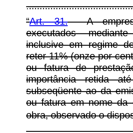
.
....................................
“
Art. 31.
A empresa 
executados mediant
inclusive em regime de
reter 11% (onze por cento
ou fatura de prestaçã
importância retida 
subseqüente ao da emis
ou fatura em nome da 
obra, observado o dispos
........................................