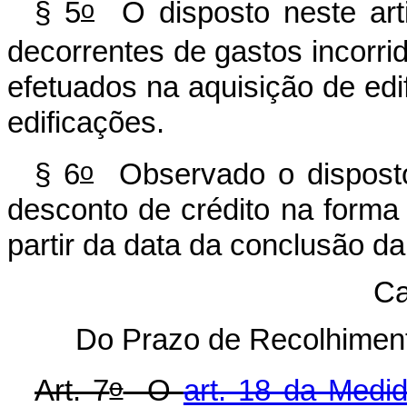
o
§ 5
O disposto neste arti
decorrentes de gastos incorrid
efetuados na aquisição de ed
edificações.
o
§ 6
Observado o dispost
desconto de crédito na form
partir da data da conclusão da
Ca
Do Prazo de Recolhiment
o
Art. 7
O
art. 18 da Medid