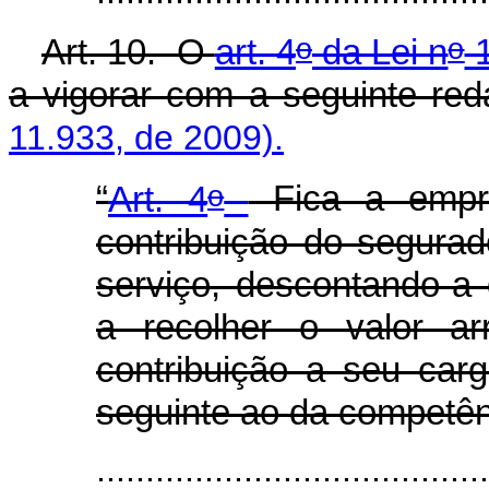
o
o
Art. 10. O
art. 4
da Lei n
1
a vigorar com a seguinte red
11.933, de 2009).
o
“
Art. 4
Fica a empre
contribuição do segurado
serviço, descontando-a
a recolher o valor a
contribuição a seu car
seguinte ao da competên
........................................