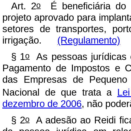
o
Art. 2
É beneficiária do 
projeto aprovado para implant
setores de transportes, por
irrigação.
(Regulamento)
o
§ 1
As pessoas jurídicas 
Pagamento de Impostos e Co
das Empresas de Pequeno P
Nacional de que trata a
Le
dezembro de 2006
, não poder
o
§ 2
A adesão ao Reidi fica