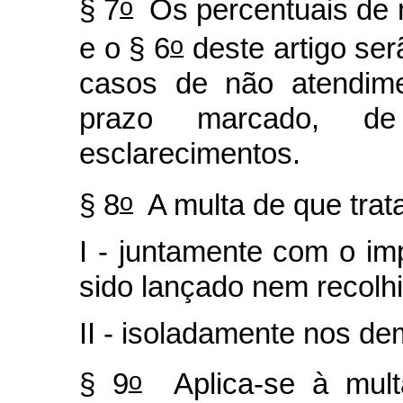
o
§ 7
Os percentuais de 
o
e o § 6
deste artigo se
casos de não atendime
prazo marcado, de
esclarecimentos.
o
§ 8
A multa de que trata
I - juntamente com o i
sido lançado nem recolhi
II - isoladamente nos de
o
§ 9
Aplica-se à multa