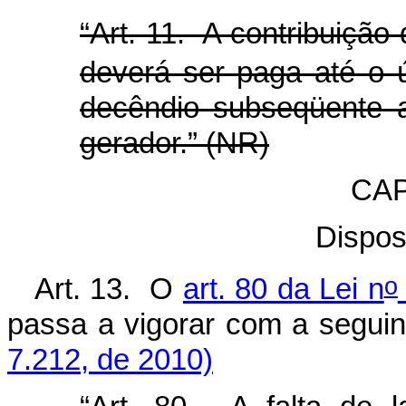
“Art. 11. A contribuição 
deverá ser paga até o úl
decêndio subseqüente 
gerador.” (NR)
CAP
Dispos
o
Art. 13. O
art. 80 da Lei n
passa a vigorar com a s
7.212, de 2010)