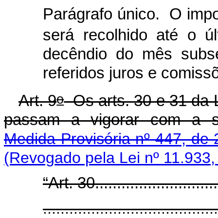
Parágrafo único. O impos
será recolhido até o úl
decêndio do mês subs
referidos juros e comiss
o
Art. 9
Os arts. 30 e 31 da 
passam a vigorar com a s
Medida Provisória nº 447, de 
(Revogado pela Lei nº 11.933,
“Art. 30.............................
........................................