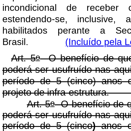
incondicional de receber c
estendendo-se, inclusive,
habilitados perante a Se
Brasil.
(Incluído pela 
o
Art. 5
O benefício de que 
poderá ser usufruído nas aqu
período de 5 (cinco) anos 
projeto de infra-estrutu
o
Art. 5
O benefício de qu
poderá ser usufruído nas aqu
período de 5 (cinco
)
anos c