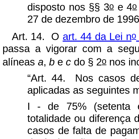
o
o
disposto nos §§ 3
e 4
27 de dezembro de 1996
o
Art. 14. O
art. 44 da Lei n
passa a vigorar com a segu
o
alíneas
a
,
b
e
c
do § 2
nos inci
“Art. 44. Nos casos de
aplicadas as seguintes m
I - de 75% (setenta 
totalidade ou diferença 
casos de falta de pagam