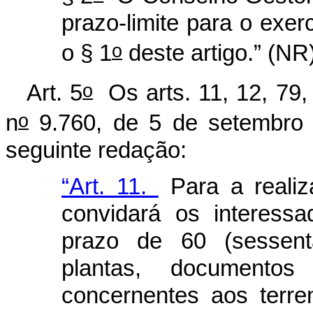
prazo-limite para o exer
o
o § 1
deste artigo.” (NR
o
Art. 5
Os arts. 11, 12, 79,
o
n
9.760, de 5 de setembro 
seguinte redação:
“Art. 11.
Para a reali
convidará os interessa
prazo de 60 (sessent
plantas, documentos
concernentes aos terr