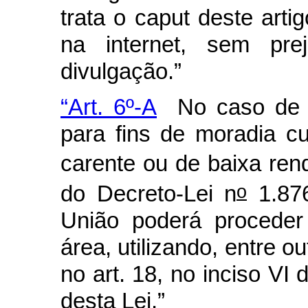
trata o
caput
deste artig
na
internet
, sem prej
divulgação.”
“Art. 6º-A
No caso de c
para fins de moradia c
carente ou de baixa ren
o
do Decreto-Lei n
1.876
União poderá proceder 
área, utilizando, entre o
no art. 18, no inciso VI 
desta Lei.”