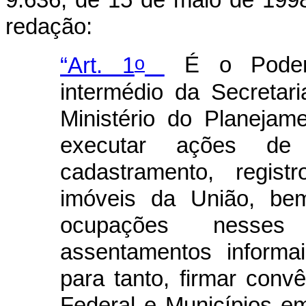
9.636, de 15 de maio de 199
redação:
o
“Art. 1
É o Poder E
intermédio da Secretar
Ministério do Planeja
executar ações de i
cadastramento, regist
imóveis da União, be
ocupações nesses 
assentamentos informa
para tanto, firmar conv
Federal e Municípios em 