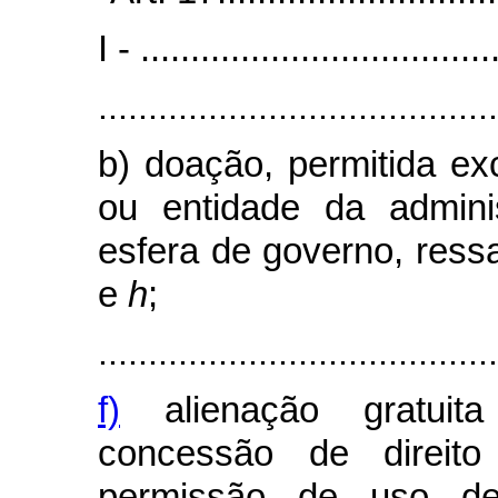
I - ...................................
........................................
b) doação, permitida ex
ou entidade da admini
esfera de governo, ress
e
h
;
........................................
f)
alienação gratuita
concessão de direit
permissão de uso de 