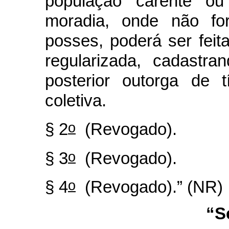
população carente o
moradia, onde não for
posses, poderá ser fei
regularizada, cadastr
posterior outorga de t
coletiva.
o
§ 2
(Revogado).
o
§ 3
(Revogado).
o
§ 4
(Revogado).” (NR)
“S