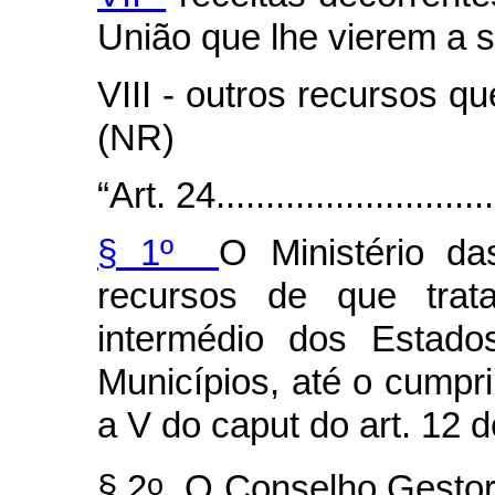
União que lhe vierem a s
VIII - outros recursos qu
(NR)
“Art. 24.............................
§ 1º
O Ministério da
recursos de que tra
intermédio dos Estado
Municípios, até o cumpri
a V do
caput
do art. 12 d
o
§ 2
O Conselho Gestor 