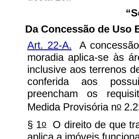
“S
Da Concessão de Uso E
Art. 22-A.
A concessão d
moradia aplica-se às á
inclusive aos terrenos d
conferida aos poss
preencham os requisit
o
Medida Provisória n
2.2
o
§ 1
O direito de que tr
aplica a imóveis funciona