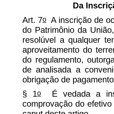
Da Inscri
o
Art. 7
A inscrição de oc
do Patrimônio da União, 
resolúvel a qualquer t
aproveitamento do terr
do regulamento, outorg
de analisada a conveni
obrigação de pagamento
o
§ 1
É vedada a ins
comprovação do efetivo 
caput
deste artigo.