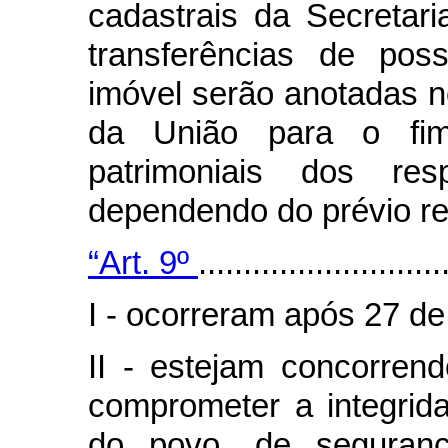
cadastrais da Secretar
transferências de pos
imóvel serão anotadas n
da União para o fim
patrimoniais dos res
dependendo do prévio re
“Art. 9º
...........................
I - ocorreram após 27 de
II - estejam concorren
comprometer a integri
do povo, de seguranç