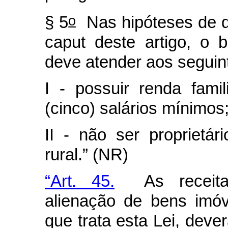
o
§ 5
Nas hipóteses de qu
caput
deste artigo, o be
deve atender aos seguint
I - possuir renda fami
(cinco) salários mínimos
II - não ser proprietá
rural.” (NR)
“Art. 45.
As receitas 
alienação de bens imó
que trata esta Lei, dever