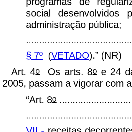
programas de regulari
social desenvolvidos 
administração pública;
........................................
§ 7º
(
VETADO
)
.” (NR)
o
o
Art. 4
Os arts. 8
e 24 da
2005, passam a vigorar com a
o
“Art. 8
...........................
........................................
VII -
receitas decorrente