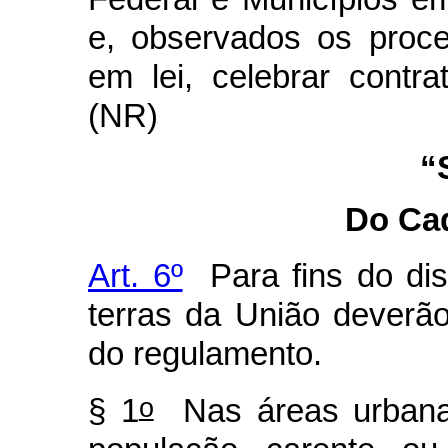
e, observados os proced
em lei, celebrar contra
(NR)
“
Do Ca
Art. 6º
Para fins do dis
terras da União deverã
do regulamento.
o
§ 1
Nas áreas urbanas