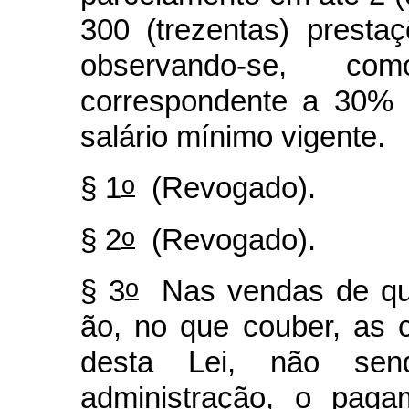
300 (trezentas) presta
observando-se, c
correspondente a 30% (
salário mínimo vigente.
o
§ 1
(Revogado).
o
§ 2
(Revogado).
o
§ 3
Nas vendas de que t
ão, no que couber, as c
desta Lei, não send
administração, o pag