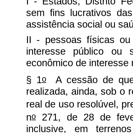
I - Estados, Distrito F
sem fins lucrativos da
assistência social ou sa
II - pessoas físicas ou
interesse público ou 
econômico de interesse 
o
§ 1
A cessão de que t
realizada, ainda, sob o 
real de uso resolúvel, pre
o
n
271, de 28 de fever
inclusive, em terreno