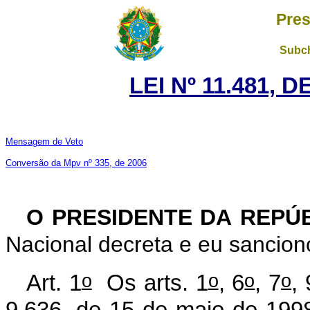
Pres
Subch
LEI Nº 11.481, 
Mensagem de Veto
Conversão da Mpv nº 335, de 2006
O PRESIDENTE DA REPÚ
Nacional decreta e eu sanciono
o
o
o
o
Art. 1
Os arts. 1
, 6
, 7
, 