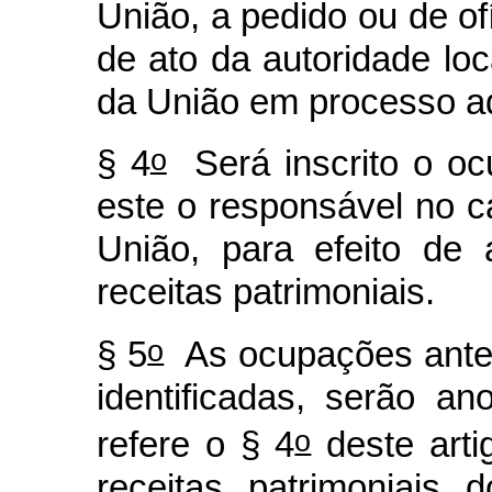
União, a pedido ou de of
de ato da autoridade loc
da União em processo adm
o
§ 4
Será inscrito o oc
este o responsável no c
União, para efeito de
receitas patrimoniais.
o
§ 5
As ocupações anter
identificadas, serão a
o
refere o § 4
deste arti
receitas patrimoniais 