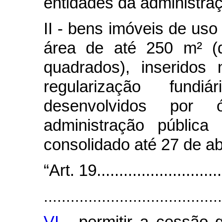
entidades da administraç
II - bens imóveis de uso
área de até 250 m² (d
quadrados), inseridos
regularização fundi
desenvolvidos por
administração públic
consolidado até 27 de ab
“Art. 19.............................
........................................
VI -
permitir a cessão gr