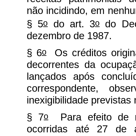
não incidindo, em nenhu
o
o
§ 5
do art. 3
do Dec
dezembro de 1987.
o
§ 6
Os créditos origin
decorrentes da ocupaç
lançados após concluí
correspondente, obs
inexigibilidade previstas 
o
§ 7
Para efeito de r
ocorridas até 27 de a