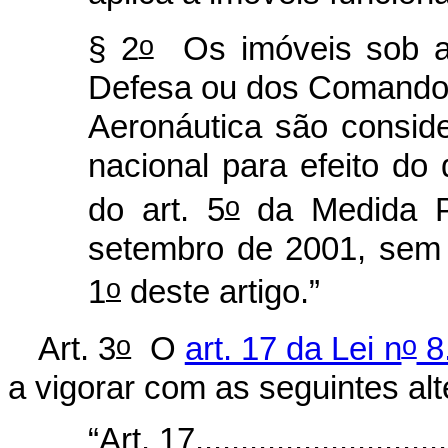
o
§ 2
Os imóveis sob ad
Defesa ou dos Comandos
Aeronáutica são consid
nacional para efeito do 
o
do art. 5
da Medida Pr
setembro de 2001, sem 
o
1
deste artigo.”
o
o
Art. 3
O
art. 17 da Lei n
8.
a vigorar com as seguintes al
“Art. 17.............................