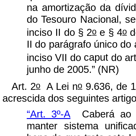
na amortização da dívid
do Tesouro Nacional, se
o
o
inciso II do § 2
e § 4
do
II do parágrafo único do
inciso VII do
caput
do art
junho de 2005.” (NR)
o
o
Art. 2
A Lei n
9.636, de 1
acrescida dos seguintes artigo
“Art. 3º-A
Caberá ao Po
manter sistema unific