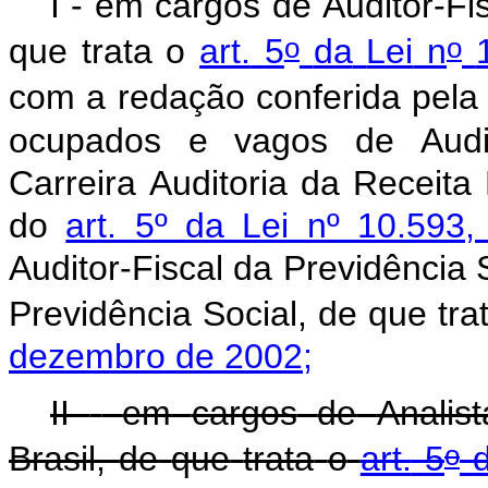
I
-
em
cargos
de
Auditor-Fi
o
o
que
trata
o
art.
5
da
Lei
n
com
a
redação
conferida
pela
ocupados
e
vagos
de
Audi
Carreira
Auditoria
da
Receita
do
art. 5º da Lei nº 10.59
Auditor-Fiscal
da
Previdência
Previdência
Social,
de
que
tra
dezembro
de
2002;
II
-
em
cargos
de
Analist
o
Brasil,
de
que
trata
o
art.
5