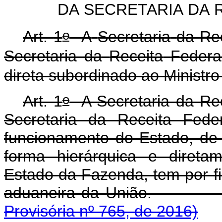
DA
SECRETARIA
DA
o
Art.
1
A
Secretaria
da
Re
Secretaria
da
Receita
Federa
direta
subordinado
ao
Ministro
o
Art. 1
A Secretaria da Rec
Secretaria da Receita Fede
funcionamento do Estado, de 
forma hierárquica e direta
Estado da Fazenda, tem por fin
aduaneira da Un
Provisória nº 765, de 2016)