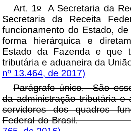
o
Art. 1
A Secretaria da Rec
Secretaria da Receita Fede
funcionamento do Estado, de 
forma hierárquica e direta
Estado da Fazenda e que te
tributária e aduaneira
nº 13.464, de 2017)
Parágrafo único. São essen
da administração tributária e
servidores dos quadros fun
Federal do Brasil
765, de 2016)