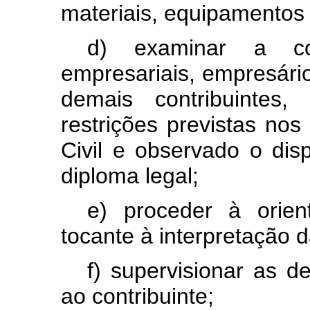
materiais,
equipamentos
d)
examinar
a
c
empresariais,
empresári
demais
contribuintes,
restrições
previstas
nos
Civil
e
observado
o
dis
diploma
legal;
e)
proceder
à
orien
tocante
à
interpretação
d
f)
supervisionar
as
d
ao
contribuinte;