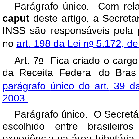
Parágrafo
único.
Com
rel
caput
deste
artigo,
a
Secretar
INSS
são
responsáveis
pela
o
no
art.
198
da
Lei
n
5.172,
de
o
Art.
7
Fica
criado
o
cargo
da
Receita
Federal
do
Brasi
parágrafo
único
do
art.
39
d
2003.
Parágrafo
único.
O
Secretá
escolhido
entre
brasileiros
experiência
na
área
tributária,