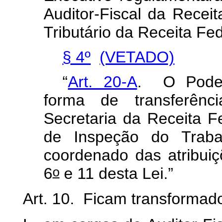
Auditor-Fiscal
da
Receit
Tributário
da
Receita
Fed
§ 4º
(VETADO)
“
Art. 20-A
.
O
Pode
forma
de
transferênci
Secretaria
da
Receita
F
de
Inspeção
do
Traba
coordenado
das
atribui
o
6
e
11
desta
Lei.”
Art.
10.
Ficam
transformad