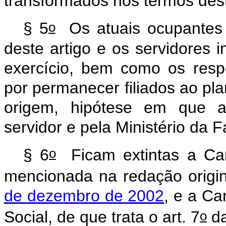
transformados
nos
termos
des
o
§
5
Os
atuais
ocupantes
deste
artigo
e
os
servidores
i
exercício,
bem
como
os
resp
por
permanecer
filiados
ao
pl
origem,
hipótese
em
que
servidor
e
pela
Ministério
da
F
o
§
6
Ficam
extintas
a
Car
mencionada
na
redação
origi
de
dezembro
de
2002
,
e
a
Car
o
Social,
de
que
trata
o
art.
7
d