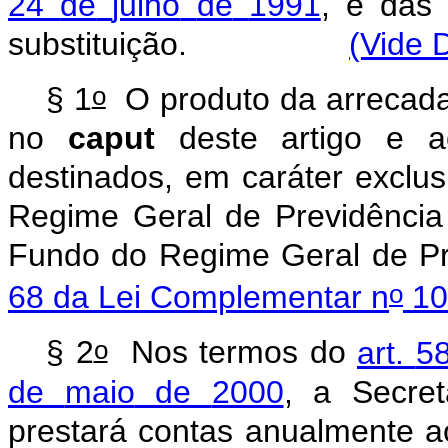
24
de
julho
de
1991
,
e
das
substituição.
(Vide 
o
§
1
O
produto
da
arrecad
no
caput
deste
artigo
e
a
destinados,
em
caráter
exclus
Regime
Geral
de
Previdência
Fundo
do
Regime
Geral
de
P
o
68
da
Lei
Complementar
n
10
o
§
2
Nos
termos
do
art.
5
de
maio
de
2000
,
a
Secret
prestará
contas
anualmente
a