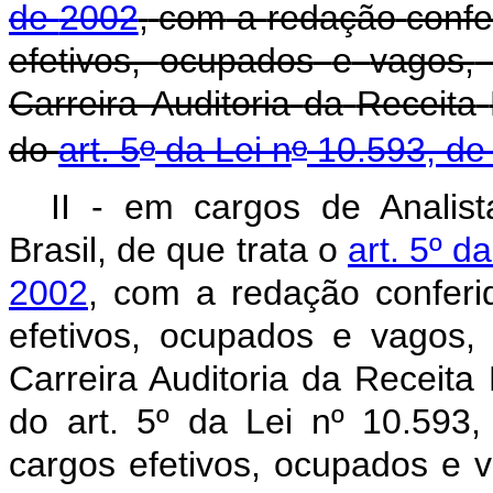
de
2002
,
com
a
redação
confe
efetivos,
ocupados
e
vagos,
Carreira
Auditoria
da
Receita
o
o
do
art.
5
da
Lei
n
10.593,
de
II - em cargos de Analist
Brasil, de que trata o
art. 5º d
2002
, com a redação conferid
efetivos, ocupados e vagos,
Carreira Auditoria da Receita 
do art. 5º da Lei nº 10.59
cargos efetivos, ocupados e v