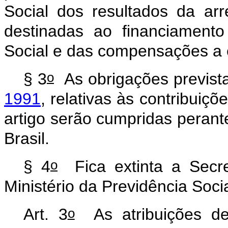
Social
dos
resultados
da
ar
destinadas
ao
financiamento
Social
e
das
compensações
a
o
§
3
As
obrigações
previst
1991
,
relativas
às
contribuiçõ
artigo
serão
cumpridas
perant
Brasil.
o
§
4
Fica
extinta
a
Secre
Ministério
da
Previdência
Socia
o
Art.
3
As
atribuições
d