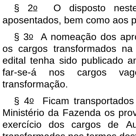
o
§
2
O
disposto
nest
aposentados,
bem
como
aos
p
o
§
3
A
nomeação
dos
apr
os
cargos
transformados
na
edital
tenha
sido
publicado
a
far-se-á
nos
cargos
vag
transformação.
o
§
4
Ficam
transportados
Ministério
da
Fazenda
os
pro
exercício
dos
cargos
de
Au