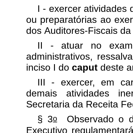
I
-
exercer
atividades
ou
preparatórias
ao
exer
dos
Auditores-Fiscais
da
II
-
atuar
no
exam
administrativos,
ressalv
inciso
I
do
caput
deste
a
III
-
exercer,
em
ca
demais
atividades
ine
Secretaria
da
Receita
Fe
o
§
3
Observado
o
Executivo
regulamentar