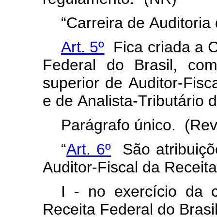
“Carreira
de
Auditoria
Art. 5º
Fica
criada
a
C
Federal
do
Brasil,
com
superior
de
Auditor-Fisca
e
de
Analista-Tributário
d
Parágrafo
único.
(Rev
“
Art. 6º
São
atribuiç
Auditor-Fiscal
da
Receita
I
-
no
exercício
da
Receita
Federal
do
Brasi