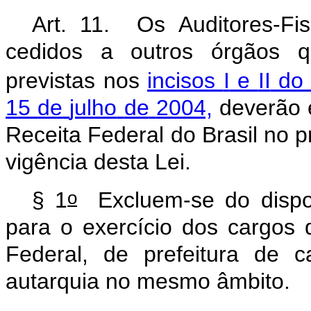
Art.
11.
Os
Auditores-Fis
cedidos
a
outros
órgãos
q
previstas
nos
incisos
I
e
II
do
15
de
julho
de
2004,
deverão
Receita
Federal
do
Brasil
no
p
vigência
desta
Lei.
o
§
1
Excluem-se
do
disp
para
o
exercício
dos
cargos
Federal,
de
prefeitura
de
c
autarquia
no
mesmo
âmbito.