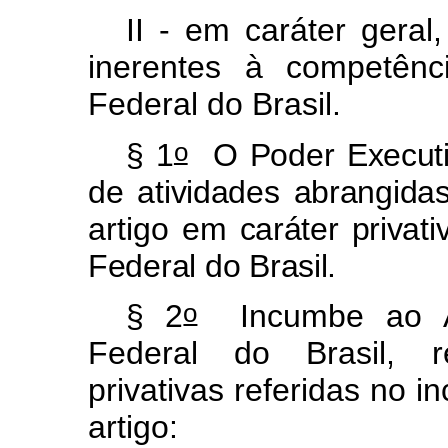
II
-
em
caráter
geral,
inerentes
à
competênc
Federal
do
Brasil.
o
§
1
O
Poder
Execut
de
atividades
abrangida
artigo
em
caráter
privati
Federal
do
Brasil.
o
§
2
Incumbe
ao
Federal
do
Brasil,
privativas
referidas
no
in
artigo: