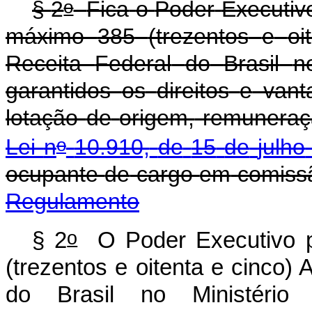
o
§
2
Fica
o
Poder
Executiv
máximo
385
(trezentos
e
oi
Receita
Federal
do
Brasil
n
garantidos
os
direitos
e
vant
lotação
de
origem,
remuneraç
o
Lei
n
10.910,
de
15
de
julho
ocupante
de
cargo
em
comiss
Regulamento
o
§ 2
O Poder Executivo po
(trezentos e oitenta e cinco) 
do Brasil no Ministério