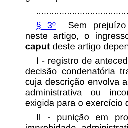
...................................
§ 3º
Sem
prejuízo
neste
artigo,
o
ingress
caput
deste
artigo
depe
I
-
registro
de
anteced
decisão
condenatória
tr
cuja
descrição
envolva
a
administrativa
ou
inco
exigida
para
o
exercício
II
-
punição
em
pr
improbidade
administrat