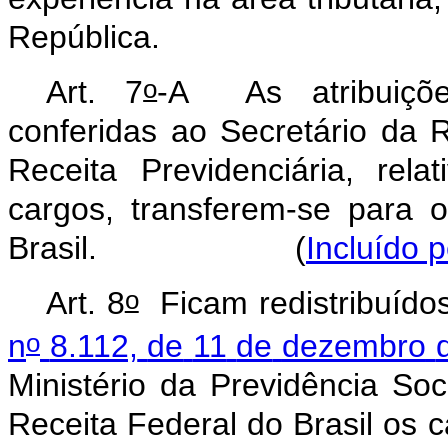
República.
o
Art. 7
-A As atribuiçõe
conferidas ao Secretário da 
Receita Previdenciária, rela
cargos, transferem-se para 
Brasil. (
Incluído 
o
Art.
8
Ficam
redistribuído
o
n
8.112,
de
11
de
dezembro
Ministério
da
Previdência
Soc
Receita
Federal
do
Brasil
os
c