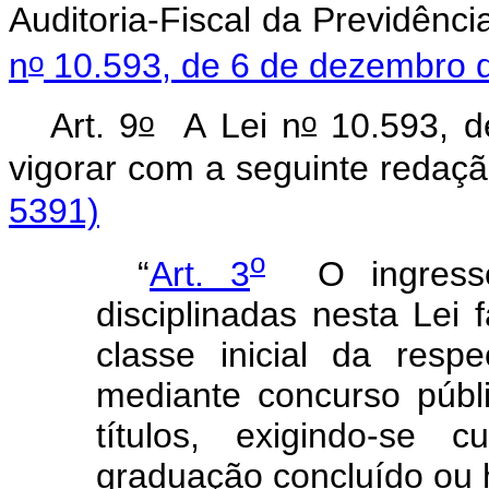
Auditoria-Fiscal
da
Previdênci
o
n
10.593,
de
6
de
dezembro
o
o
Art.
9
A
Lei
n
10.593,
d
vigorar
com
a
seguinte
red
5391)
o
“
Art.
3
O
ingress
disciplinadas
nesta
Lei
classe
inicial
da
respe
mediante
concurso
públ
títulos,
exigindo-se
cu
graduação
concluído
ou