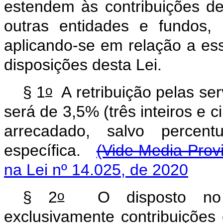
estendem
às
contribuições
de
outras
entidades
e
fundos,
aplicando-se
em
relação
a
es
disposições
desta
Lei
o
§
1
A
retribuição
pelas
ser
será
de
3,5%
(três
inteiros
e
c
arrecadado,
salvo
percentu
específica.
(Vide Media Provi
na Lei nº 14.025, de 2020
o
§
2
O
disposto
no
exclusivamente
contribuições