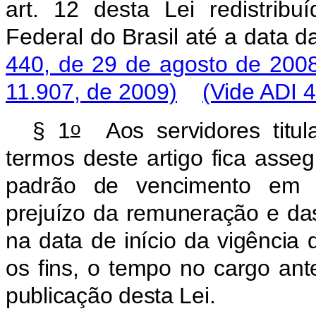
art. 12 desta Lei redistrib
Federal do Brasil até a data 
440, de 29 de agosto de 200
11.907, de 2009)
(Vide ADI 
o
§
1
Aos
servidores
titu
termos
deste
artigo
fica
asseg
padrão
de
vencimento
em
prejuízo
da
remuneração
e
da
na
data
de
início
da
vigência
os
fins,
o
tempo
no
cargo
ante
publicação
desta
Lei.