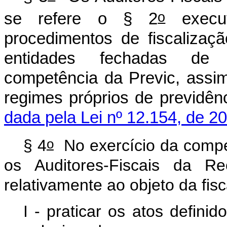
o
se refere o § 2
execut
procedimentos de fiscalizaç
entidades fechadas de 
competência da Previc, assi
regimes próprios de 
dada pela Lei nº 12.154, de 20
o
§
4
No
exercício
da
compe
os
Auditores-Fiscais
da
Re
relativamente
ao
objeto
da
fis
I
-
praticar
os
atos
definid