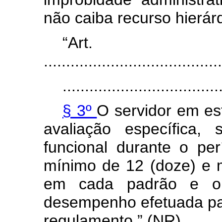
não
caiba
recurso
hierár
“Art.
........................................
...................................
§ 3º
O
servidor
em
es
avaliação
específica,
funcional
durante
o
per
mínimo
de
12
(doze)
e
em
cada
padrão
e
o
desempenho
efetuada
p
regulamento.” (NR)