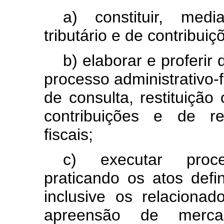
a)
constituir,
media
tributário
e
de
contribuiç
b)
elaborar
e
proferir
processo
administrativo-f
de
consulta,
restituição
contribuições
e
de
r
fiscais;
c)
executar
proc
praticando
os
atos
defi
inclusive
os
relacionad
apreensão
de
merca