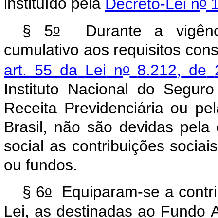
o
instituído
pela
Decreto-Lei
n
1
o
§
5
Durante
a
vigên
cumulativo
aos
requisitos
cons
o
art.
55
da
Lei
n
8.212,
de
Instituto
Nacional
do
Seguro
Receita
Previdenciária
ou
pel
Brasil,
não
são
devidas
pela
social
as
contribuições
sociais
ou
fundos.
o
§
6
Equiparam-se
a
contr
Lei,
as
destinadas
ao
Fundo
A