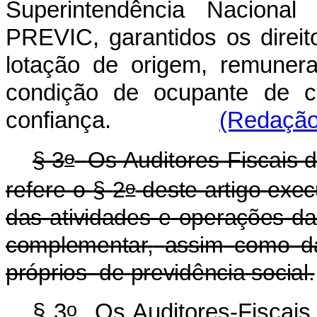
Superintendência Nacional
PREVIC, garantidos os direit
lotação de origem, remunera
condição de ocupante de 
confiança.
(Redação 
o
§
3
Os
Auditores-Fiscais
o
refere
o
§
2
deste
artigo
exec
das
atividades
e
operações
da
complementar,
assim
como
d
próprios
de
previdência
social.
o
§ 3
Os Auditores-Fiscais 