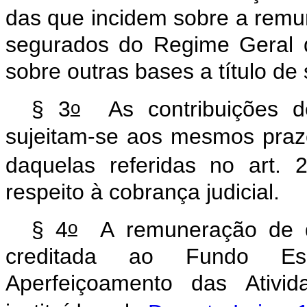
das
que
incidem
sobre
a
remu
segurados
do
Regime
Geral
sobre
outras
bases
a
título
de
o
§
3
As
contribuições
d
sujeitam-se
aos
mesmos
praz
daquelas
referidas
no
art.
respeito
à
cobrança
judicial.
o
§
4
A
remuneração
de
creditada
ao
Fundo
Es
Aperfeiçoamento
das
Ativid