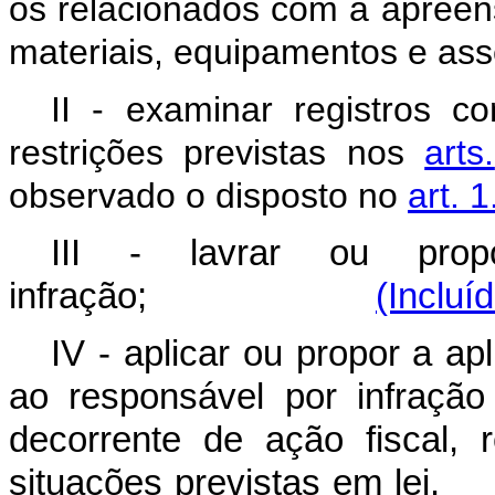
os
relacionados
com
a
apreen
materiais,
equipamentos
e
ass
II
-
examinar
registros
co
restrições
previstas
nos
arts.
observado
o
disposto
no
art. 
III - lavrar ou pro
infração;
(Incluí
IV - aplicar ou propor a ap
ao responsável por infração
decorrente de ação fiscal, 
situações previstas e