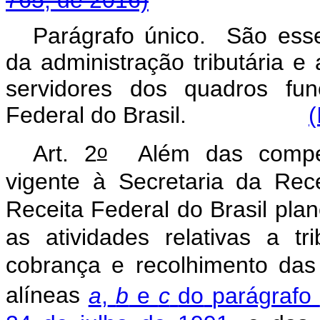
Parágrafo único. São essen
da administração tributária e
servidores dos quadros fun
Federal do Brasil.
(
o
Art.
2
Além
das
compe
vigente
à
Secretaria
da
Rece
Receita
Federal
do
Brasil
plan
as
atividades
relativas
a
tr
cobrança
e
recolhimento
das
alíneas
a
,
b
e
c
do
parágrafo