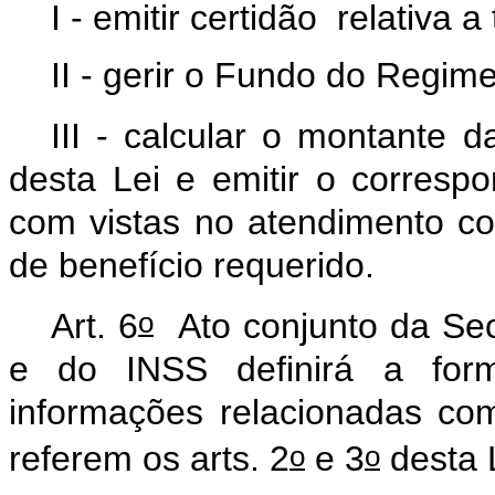
I
-
emitir
certidão
relativa
a
II
-
gerir
o
Fundo
do
Regim
III
-
calcular
o
montante
d
desta
Lei
e
emitir
o
correspo
com
vistas
no
atendimento
co
de
benefício
requerido.
o
Art.
6
Ato
conjunto
da
Sec
e
do
INSS
definirá
a
for
informações
relacionadas
co
o
o
referem
os
arts.
2
e
3
desta