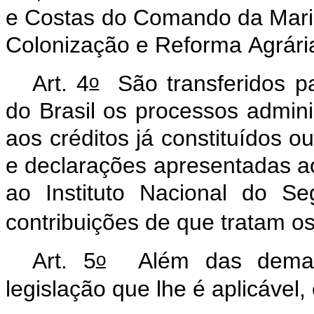
e
Costas
do
Comando
da
Mar
Colonização
e
Reforma
Agrári
o
Art.
4
São
transferidos
p
do
Brasil
os
processos
adminis
aos
créditos
já
constituídos
o
e
declarações
apresentadas
a
ao
Instituto
Nacional
do
Se
contribuições
de
que
tratam
o
o
Art.
5
Além
das
dema
legislação
que
lhe
é
aplicável,