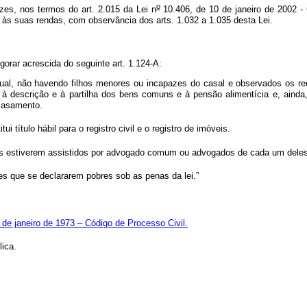
o
azes, nos termos do art. 2.015 da Lei n
10.406, de 10 de janeiro de 2002 - 
e às suas rendas, com observância dos arts. 1.032 a 1.035 desta Lei.
orar acrescida do seguinte art. 1.124-A:
al, não havendo filhos menores ou incapazes do casal e observados os requ
vas à descrição e à partilha dos bens comuns e à pensão alimentícia e, ain
casamento.
 título hábil para o registro civil e o registro de imóveis.
es estiverem assistidos por advogado comum ou advogados de cada um deles, c
les que se declararem pobres sob as penas da lei.”
 de janeiro de 1973 – Código de Processo Civil.
ica.