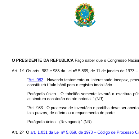
O PRESIDENTE DA REPÚBLICA
Faço saber que o Congresso Naciona
o
o
Art. 1
Os arts. 982 e 983 da Lei n
5.869, de 11 de janeiro de 1973 –
“
Art. 982
. Havendo testamento ou interessado incapaz, procede
constituirá título hábil para o registro imobiliário.
Parágrafo único. O tabelião somente lavrará a escritura p
assinatura constarão do ato notarial.” (NR)
“Art. 983. O processo de inventário e partilha deve ser aber
tais prazos, de ofício ou a requerimento de parte.
Parágrafo único. (Revogado).” (NR)
o
o
Art. 2
O
art. 1.031 da Lei n
5.869, de 1973 – Código de Processo Civ