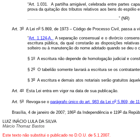
“Art. 1.031. A partilha amigável, celebrada entre partes cap
prova da quitação dos tributos relativos aos bens do espólio 
.........................................................................” (NR)
o
o
Art. 3
A Lei n
5.869, de 1973 – Código de Processo Civil, passa a vig
“
Art. 1.124-A.
A separação consensual e o divórcio consensu
escritura pública, da qual constarão as disposições relati
solteiro ou à manutenção do nome adotado quando se deu o 
o
§ 1
A escritura não depende de homologação judicial e constitui
o
§ 2
O tabelião somente lavrará a escritura se os contratant
o
§ 3
A escritura e demais atos notariais serão gratuitos àque
o
Art. 4
Esta Lei entra em vigor na data de sua publicação.
o
o
Art. 5
Revoga-se o
parágrafo único do art. 983 da Lei n
5.869, de 11
o
o
Brasília, 4 de janeiro de 2007; 186
da Independência e 119
da Repúbl
LUIZ INÁCIO LULA DA SILVA
Márcio Thomaz Bastos
Este texto não substitui o publicado no D.O.U. de 5.1.2007.