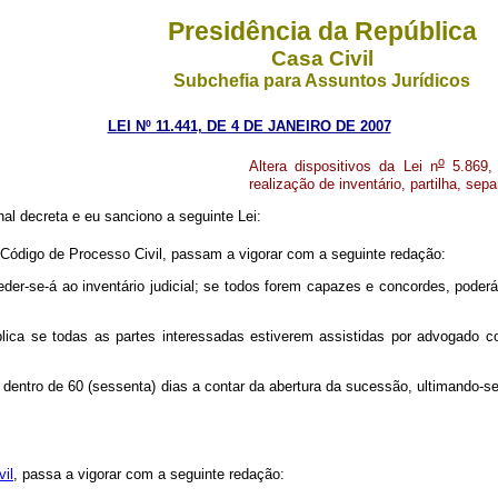
Presidência da República
Casa Civil
Subchefia para Assuntos Jurídicos
LEI Nº 11.441, DE 4 DE JANEIRO DE 2007
o
Altera dispositivos da Lei n
5.869, 
realização de inventário, partilha, se
l decreta e eu sanciono a seguinte Lei:
 Código de Processo Civil, passam a vigorar com a seguinte redação:
r-se-á ao inventário judicial; se todos forem capazes e concordes, poderá fa
ública se todas as partes interessadas estiverem assistidas por advogado
to dentro de 60 (sessenta) dias a contar da abertura da sucessão, ultimando-
il
, passa a vigorar com a seguinte redação: