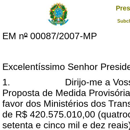
Pres
Subch
EM n
º
00087/2007-MP
Excelentíssimo Senhor Presid
1. Dirijo-me a Vossa Ex
Proposta de Medida Provisória
favor dos Ministérios dos Tran
de R$ 420.575.010,00 (quatroc
setenta e cinco mil e dez reais