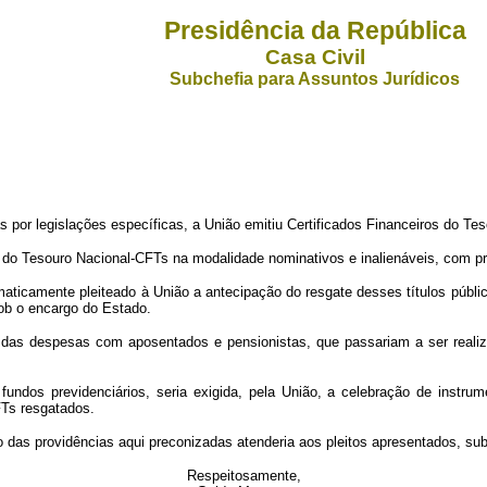
Presidência da República
Casa Civil
Subchefia para Assuntos Jurídicos
por legislações específicas, a União emitiu Certificados Financeiros do Tes
os do Tesouro Nacional-CFTs na modalidade nominativos e inalienáveis, com p
ematicamente pleiteado à União a antecipação do resgate desses títulos públ
sob o encargo do Estado.
o das despesas com aposentados e pensionistas, que passariam a ser reali
fundos previdenciários, seria exigida, pela União, a celebração de instru
FTs resgatados.
das providências aqui preconizadas atenderia aos pleitos apresentados, sub
Respeitosamente,