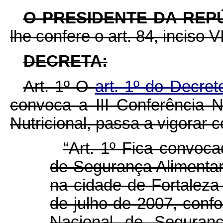
O PRESIDENTE DA REP
lhe confere o art. 84, inciso V
DECRETA:
Art. 1º O
art. 1º do Decre
convoca a III Conferência 
Nutricional, passa a vigorar 
“Art. 1º Fica convoca
de Segurança Alimentar 
na cidade de Fortaleza
de julho de 2007, conf
Nacional de Seguranç