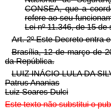
CONSEA, que a coorde
refere ao seu funcionam
Lei nº 11.346, de 15 de
Art. 2º Este Decreto entra 
Brasília, 12 de março de 
da República.
LUIZ INÁCIO LULA DA SIL
Patrus Ananias
Luiz Soares Dulci
Este texto não substitui o p