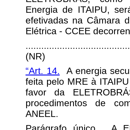
Energia de ITAIPU, será
efetivadas na Câmara d
Elétrica - CCEE decorre
.......................................
(NR)
“Art. 14.
A energia secun
feita pelo MRE à ITAIPU
favor da ELETROBRÁS
procedimentos de come
ANEEL.
Parágrafo único. A 