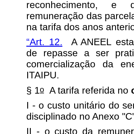
reconhecimento, e
remuneração das parcelas
na tarifa dos anos anteri
“Art. 12.
A ANEEL estabe
de repasse a ser pra
comercialização da ene
ITAIPU.
o
§ 1
A tarifa referida no
I - o custo unitário do s
disciplinado no Anexo "C
II - o custo da remune