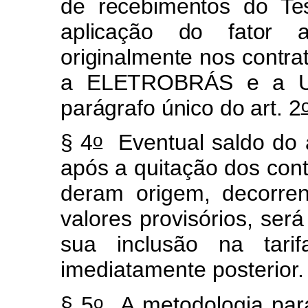
de recebimentos do Te
aplicação do fator a
originalmente nos contra
a ELETROBRÁS e a UN
parágrafo único do art. 2
o
§ 4
Eventual saldo do a
após a quitação dos cont
deram origem, decorren
valores provisórios, ser
sua inclusão na tari
imediatamente posterior.
o
§ 5
A metodologia para 