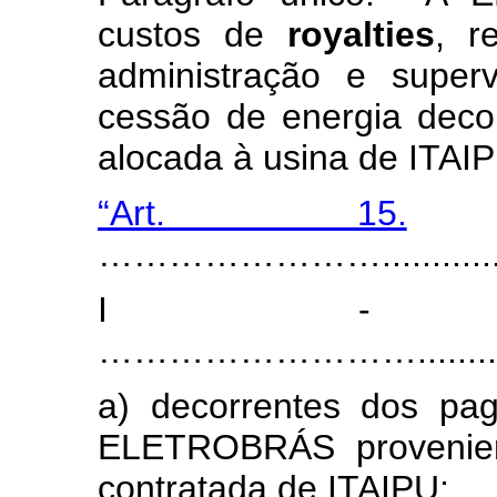
custos de
royalties
, r
administração e super
cessão de energia deco
alocada à usina de ITAI
“Art. 15.
...
…………………….................
I - ..............
………………………............
a) decorrentes dos pag
ELETROBRÁS provenien
contratada de ITAIPU;