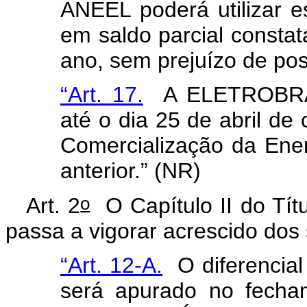
ANEEL poderá utilizar e
em saldo parcial consta
ano, sem prejuízo de post
“Art. 17.
A ELETROBRÁS
até o dia 25 de abril de
Comercialização da Ener
anterior.” (NR)
o
Art. 2
O Capítulo II do Títu
passa a vigorar acrescido dos 
“Art. 12-A.
O diferencial 
será apurado no fecha