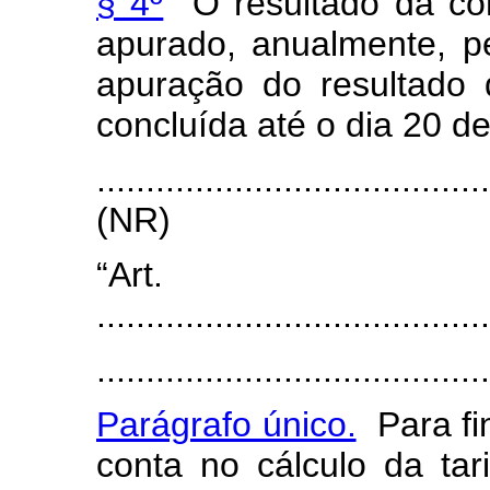
§ 4º
O resultado da con
apurado, anualmente, 
apuração do resultado
concluída até o dia 20 de
.......................................
(NR)
“Art
........................................
........................................
Parágrafo único.
Para fi
conta no cálculo da tar