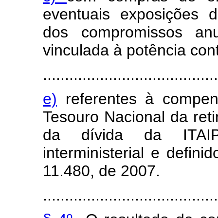
eventuais exposições
dos compromissos anu
vinculada à potência con
........................................
e)
referentes à comp
Tesouro Nacional da reti
da dívida da ITAIP
interministerial e defini
11.480, de 2007.
........................................