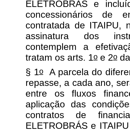
ELETROBRÁS e incluíd
concessionários de en
contratada de ITAIPU,
assinatura dos inst
contemplem a efetiva
o
o
tratam os arts. 1
e 2
da
o
§ 1
A parcela do diferen
repasse, a cada ano, será
entre os fluxos finan
aplicação das condiçõe
contratos de financ
ELETROBRÁS e ITAIPU e 