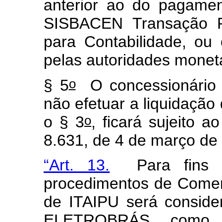
anterior ao do pagamen
SISBACEN Transação P
para Contabilidade, ou
pelas autoridades monetár
o
§ 5
O concessionário q
não efetuar a liquidação
o
o § 3
, ficará sujeito a
8.631, de 4 de março de
“Art. 13.
Para fins d
procedimentos de Comerc
de ITAIPU será conside
ELETROBRÁS, como A