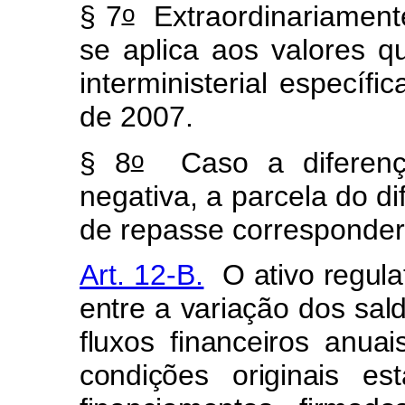
o
§ 7
Extraordinariamente
se aplica aos valores q
interministerial específi
de 2007.
o
§ 8
Caso a diferenç
negativa, a parcela do dif
de repasse corresponder
Art. 12-B.
O ativo regulat
entre a variação dos sal
fluxos financeiros anua
condições originais es