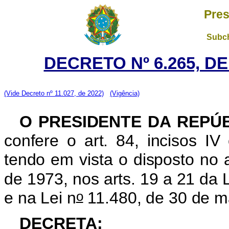
Pres
Subch
DECRETO Nº 6.265, D
(Vide Decreto nº 11.027, de 2022)
(Vigência)
O PRESIDENTE DA REPÚ
confere o art. 84, incisos IV 
tendo em vista o disposto no a
de 1973, nos arts. 19 a 21 da L
o
e na Lei n
11.480, de 30 de m
DECRETA: