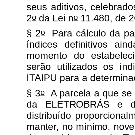
seus aditivos, celebrad
o
o
2
da Lei n
11.480, de 2
o
§ 2
Para cálculo da par
índices definitivos a
momento do estabeleci
serão utilizados os ín
ITAIPU para a determina
o
§ 3
A parcela a que se 
da ELETROBRÁS e do
distribuído proporciona
manter, no mínimo, noven