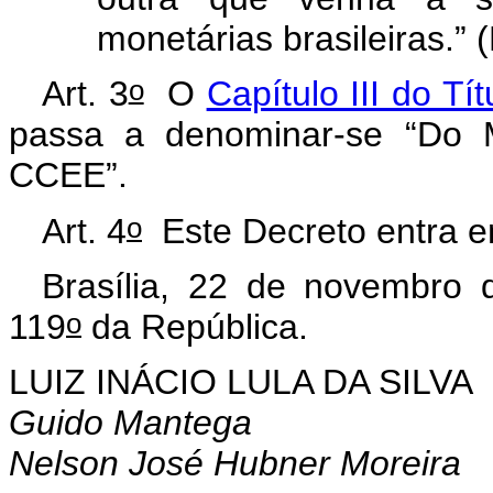
monetárias brasileiras.” 
o
Art. 3
O
Capítulo III do Tít
passa a denominar-se “Do
CCEE”.
o
Art. 4
Este Decreto entra em
Brasília, 22 de novembro 
o
119
da República.
LUIZ INÁCIO LULA DA SILVA
Guido Mantega
Nelson José Hubner Moreira