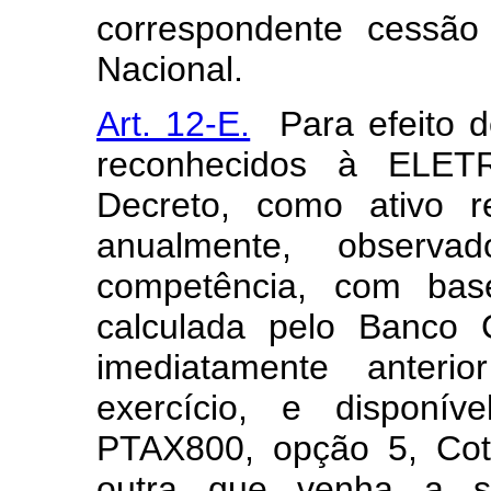
correspondente cessão
Nacional.
Art. 12-E.
Para efeito de
reconhecidos à ELET
Decreto, como ativo re
anualmente, observ
competência, com ba
calculada pelo Banco C
imediatamente anter
exercício, e disponí
PTAX800, opção 5, Cot
outra que venha a se