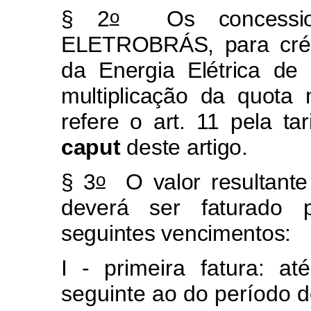
o
§ 2
Os concessioná
ELETROBRÁS, para créd
da Energia Elétrica de 
multiplicação da quota
refere o art. 11 pela ta
caput
deste artigo.
o
§ 3
O valor resultante
deverá ser faturad
seguintes vencimentos:
I - primeira fatura: 
seguinte ao do período 