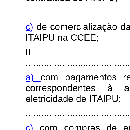
........................................
c)
de comercialização da
ITAIPU na CCEE;
I
........................................
a)
com pagamentos r
correspondentes à a
eletricidade de ITAIPU;
........................................
c)
com compras de en