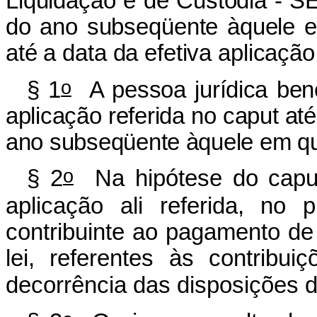
Liquidação e de Custódia - S
do ano subseqüente àquele em
até a data da efetiva aplicação
o
§ 1
A pessoa jurídica bene
aplicação referida no caput até
ano subseqüente àquele em que
o
§ 2
Na hipótese do caput 
aplicação ali referida, no
contribuinte ao pagamento de
lei, referentes às contrib
decorrência das disposições dos