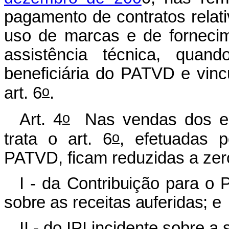
pagamento de contratos relat
uso de marcas e de fornecim
assistência técnica, quand
beneficiária do PATVD e vinc
o
art. 6
.
o
Art. 4
Nas vendas dos eq
o
trata o art. 6
, efetuadas p
PATVD, ficam reduzidas a zero
I - da Contribuição para 
sobre as receitas auferidas; e
II - do IPI incidente sobre a