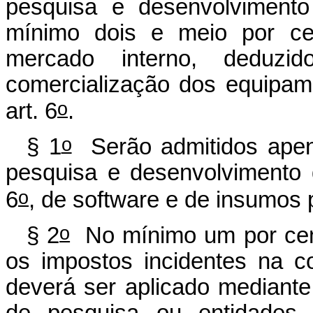
pesquisa e desenvolvimento
mínimo dois e meio por ce
mercado interno, deduzi
comercialização dos equipam
o
art. 6
.
o
§ 1
Serão admitidos apena
pesquisa e desenvolvimento 
o
6
, de software e de insumos 
o
§ 2
No mínimo um por cent
os impostos incidentes na c
deverá ser aplicado mediante