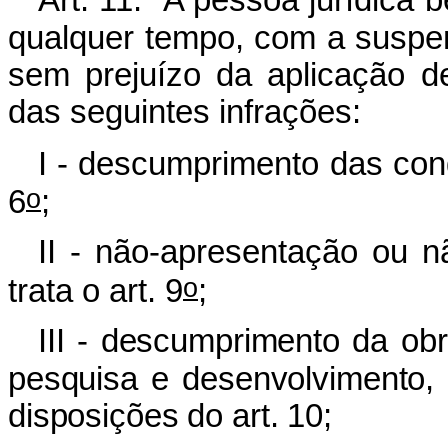
qualquer tempo, com a suspen
sem prejuízo da aplicação d
das seguintes infrações:
I - descumprimento das con
o
6
;
II - não-apresentação ou n
o
trata o art. 9
;
III - descumprimento da ob
pesquisa e desenvolvimento, 
disposições do art. 10;