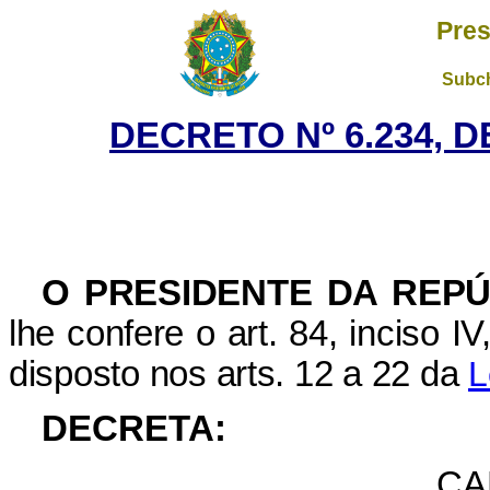
Pres
Subch
DECRETO Nº 6.234, D
O PRESIDENTE DA REPÚ
lhe confere o art. 84, inciso I
disposto nos arts. 12 a 22 da
L
DECRETA:
CA