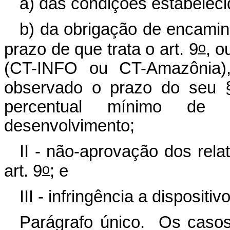
a) das condições estabeleci
b) da obrigação de encaminh
o
prazo de que trata o art. 9
, o
(CT-INFO ou CT-Amazônia),
observado o prazo do seu 
percentual mínimo de 
desenvolvimento;
II - não-aprovação dos rela
o
art. 9
; e
III - infringência a dispositi
Parágrafo único. Os casos 