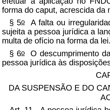
efetuar a aplicação no FND
forma do caput, acrescida da mu
o
§ 5
A falta ou irregularida
sujeita a pessoa jurídica a la
multa de ofício na forma da lei
o
§ 6
O descumprimento das 
pessoa jurídica às disposições
CAP
DA SUSPENSÃO E DO CA
A
Art. 11. A pessoa jurídica 