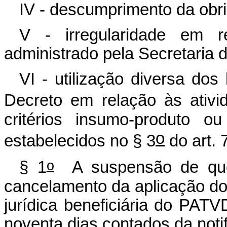
IV - descumprimento da obri
V - irregularidade em re
administrado pela Secretaria d
VI - utilização diversa do
Decreto em relação às ativid
critérios insumo-produto o
o
estabelecidos no § 3
do art. 
o
§ 1
A suspensão de que 
cancelamento da aplicação dos
jurídica beneficiária do PAT
noventa dias contados da not