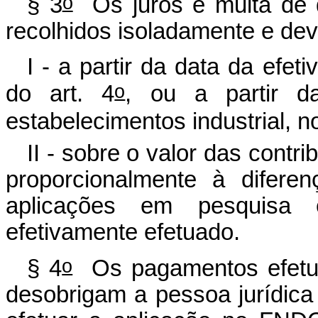
o
§ 3
Os juros e multa de q
recolhidos isoladamente e dev
I - a partir da data da efet
o
do art. 4
, ou a partir d
estabelecimentos industrial, no
II - sobre o valor das contr
proporcionalmente à difere
aplicações em pesquisa 
efetivamente efetuado.
o
§ 4
Os pagamentos efetu
desobrigam a pessoa jurídica