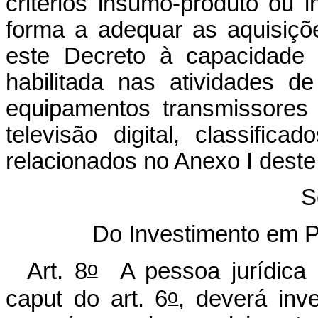
critérios insumo-produto ou
forma a adequar as aquisiç
este Decreto à capacidade d
habilitada nas atividades d
equipamentos transmissores 
televisão digital, classifi
relacionados no Anexo I deste
S
Do Investimento em 
o
Art. 8
A pessoa jurídica b
o
caput do art. 6
, deverá inv