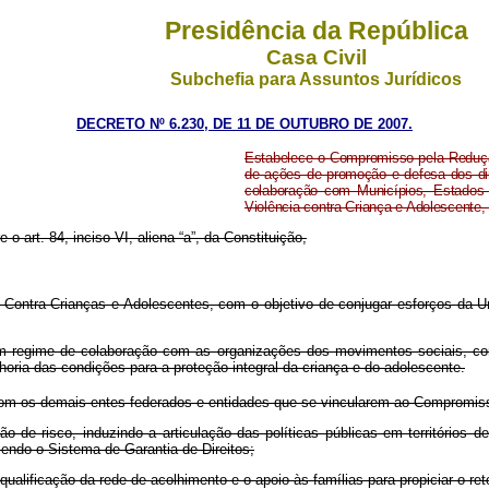
Presidência da República
Casa Civil
Subchefia para Assuntos Jurídicos
DECRETO Nº 6.230, DE 11 DE OUTUBRO DE 2007.
Estabelece o Compromisso pela Reduçã
de ações de promoção e defesa dos dir
colaboração com Municípios, Estados e
Violência contra Criança e Adolescente, 
 o art. 84, inciso VI, aliena “a”, da Constituição,
ontra Crianças e Adolescentes, com o objetivo de conjugar esforços da Uni
 regime de colaboração com as organizações dos movimentos sociais, com 
horia das condições para a proteção integral da criança e do adolescente.
m os demais entes federados e entidades que se vincularem ao Compromisso
de risco, induzindo a articulação das políticas públicas em territórios de
endo o Sistema de Garantia de Direitos;
alificação da rede de acolhimento e o apoio às famílias para propiciar o reto