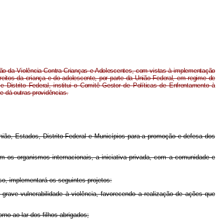
o da Violência Contra Crianças e Adolescentes, com vistas à implementação
eitos da criança e do adolescente, por parte da União Federal, em regime de
 Distrito Federal, institui o Comitê Gestor de Políticas de Enfrentamento à
e dá outras providências.
ão, Estados, Distrito Federal e Municípios para a promoção e defesa dos
os organismos internacionais, a iniciativa privada, com a comunidade e
, implementará os seguintes projetos:
 grave vulnerabilidade à violência, favorecendo a realização de ações que
rno ao lar dos filhos abrigados;