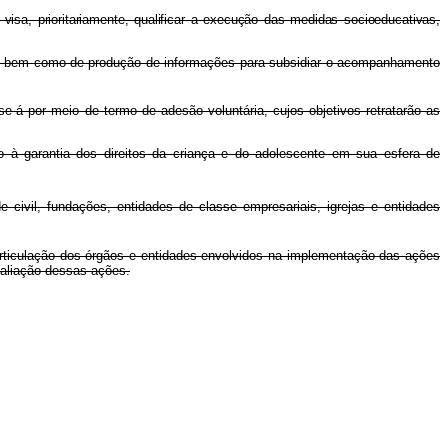
isa, prioritariamente, qualificar a execução das medidas socioeducativas,
so, bem como de produção de informações para subsidiar o acompanhamento
-á por meio de termo de adesão voluntária, cujos objetivos retratarão as
o à garantia dos direitos da criança e do adolescente em sua esfera de
civil, fundações, entidades de classe empresariais, igrejas e entidades
articulação dos órgãos e entidades envolvidos na implementação das ações
valiação dessas ações.