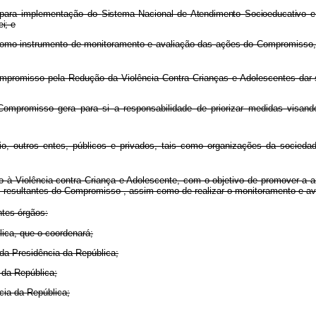
s para implementação do
Sistema Nacional de Atendimento Socioeducativo e v
i; e
e, como instrumento de monitoramento e avaliação das ações do Compromis
mpromisso pela Redução da Violência Contra Crianças e Adolescentes dar-se
Compromisso gera para si a responsabilidade de priorizar medidas visand
outros entes, públicos e privados, tais como organizações da sociedade 
o à Violência contra Criança e Adolescente, com o objetivo de promover a 
e, resultantes do Compromisso , assim como de realizar o monitoramento e a
tes órgãos:
lica, que o coordenará;
 da Presidência da República;
a da República;
cia da República;