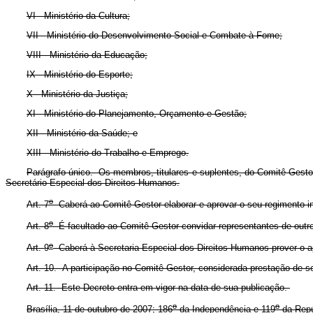
VI - Ministério da Cultura;
VII - Ministério do Desenvolvimento Social e Combate à Fome;
VIII - Ministério da Educação;
IX - Ministério do Esporte;
X - Ministério da Justiça;
XI - Ministério do Planejamento, Orçamento e Gestão;
XII - Ministério da Saúde; e
XIII - Ministério do Trabalho e Emprego.
Parágrafo único. Os membros, titulares e suplentes, do Comitê Gestor
Secretário Especial dos Direitos Humanos.
o
Art. 7
Caberá ao Comitê Gestor elaborar e aprovar o seu regimento in
o
Art. 8
É facultado ao Comitê Gestor convidar representantes de outros
o
Art. 9
Caberá à Secretaria Especial dos Direitos Humanos prover o ap
Art. 10. A participação no Comitê Gestor, considerada prestação de se
Art. 11. Este Decreto entra em vigor na data de sua publicação.
o
o
Brasília, 11 de outubro de 2007; 186
da Independência e 119
da Repú