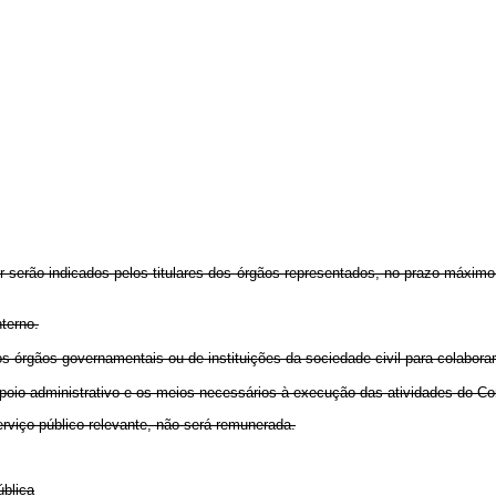
 serão indicados pelos titulares dos órgãos representados, no prazo máximo
terno.
 órgãos governamentais ou de instituições da sociedade civil para colabora
oio administrativo e os meios necessários à execução das atividades do Co
rviço público relevante, não será remunerada.
blica