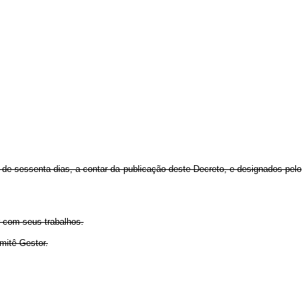
 de sessenta dias, a contar da publicação deste Decreto, e designados pelo
r com seus trabalhos.
mitê Gestor.