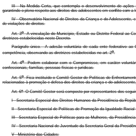
III - Na Medida Certa, que contempla o desenvolvimento de açõe
garantindo o pleno respeito aos direitos dos adolescentes em conflito com a le
IV - Observatório Nacional de Direitos da Criança e do Adolescent
de violações de direitos.
o
Art. 3
A vinculação do Município, Estado ou Distrito Federal ao Co
diretrizes estabelecidas neste Decreto.
Parágrafo único. A adesão voluntária de cada ente federativo ao 
o
competência, observando as diretrizes estabelecidas no art. 2
.
o
Art. 4
Podem colaborar com o Compromisso, em caráter voluntário, 
confessionais, famílias, pessoas físicas e jurídicas.
o
Art. 5
Fica instituído o Comitê Gestor de Políticas de Enfrentament
relacionadas à promoção e defesa dos direitos da criança e do adolescent
o
Art. 6
O Comitê Gestor será composto por representantes dos seguin
I - Secretaria Especial dos Direitos Humanos da Presidência da Repúb
II - Secretaria Especial de Políticas de Promoção da Igualdade Racial
III - Secretaria Especial de Políticas para as Mulheres, da Presidênci
IV - Secretaria Nacional de Juventude da Secretaria-Geral da Presidên
V - Ministério das Cidades;