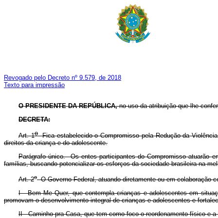
Revogado pelo Decreto nº 9.579, de 2018
Texto para impressão
O PRESIDENTE DA REPÚBLICA,
no uso da atribuição que lhe confere
DECRETA:
o
Art. 1
Fica estabelecido o Compromisso pela Redução da Violência C
direitos da criança e do adolescente.
Parágrafo único. Os entes participantes do Compromisso atuarão em
famílias, buscando potencializar os esforços da sociedade brasileira na mel
o
Art. 2
O Governo Federal, atuando diretamente ou em colaboração co
I - Bem Me Quer, que contempla crianças e adolescentes em situação 
promovam o desenvolvimento integral de crianças e adolescentes e fortalec
II - Caminho pra Casa, que tem como foco o reordenamento físico e a qu