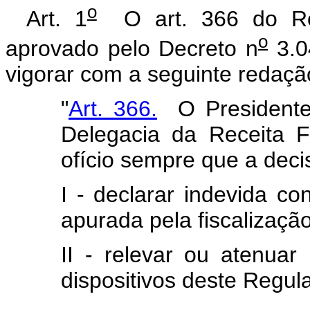
o
Art. 1
O art. 366 do Reg
o
aprovado pelo Decreto n
3.0
vigorar com a seguinte redaçã
"
Art. 366.
O Presidente
Delegacia da Receita F
ofício sempre que a deci
I - declarar indevida co
apurada pela fiscalização
II - relevar ou atenuar
dispositivos deste Regul