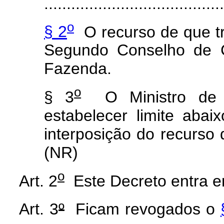
........................................
o
§ 2
O recurso de que t
Segundo Conselho de Co
Fazenda.
o
§ 3
O Ministro de 
estabelecer limite aba
interposição do recurso d
(NR)
o
Art. 2
Este Decreto entra em
Art. 3
º
Ficam revogados o