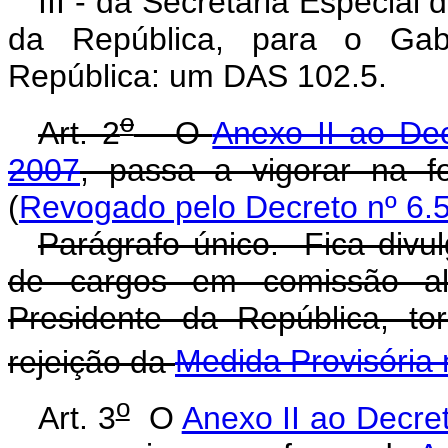
III - da Secretaria Especial
da República, para o Gab
República: um DAS 102.5.
o
Art. 2
O
Anexo II ao De
2007
, passa a vigorar na 
(
Revogado pelo Decreto nº 6.5
Parágrafo único. Fica divul
de cargos em comissão al
Presidente da República, to
rejeição da
Medida Provisória 
o
Art. 3
O
Anexo II ao Decre