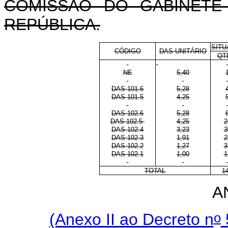
COMISSÃO DO GABINETE
REPÚBLICA.
SITU
CÓDIGO
DAS-UNITÁRIO
QT
NE
5,40
DAS 101.6
5,28
DAS 101.5
4,25
DAS 102.6
5,28
DAS 102.5
4,25
2
DAS 102.4
3,23
3
DAS 102.3
1,91
2
DAS 102.2
1,27
3
DAS 102.1
1,00
1
TOTAL
1
A
o
(Anexo II ao Decreto n