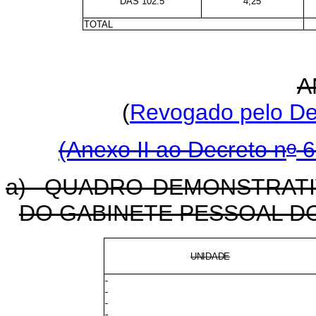
DAS 102.5
4,25
TOTAL
A
(
Revogado pelo Dec
o
(Anexo II ao Decreto n
6
a) QUADRO DEMONSTRAT
DO GABINETE PESSOAL D
UNIDADE