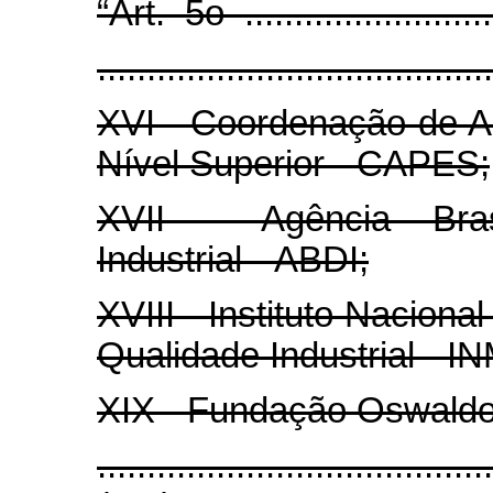
“Art. 5o ............................
.......................................
XVI - Coordenação de A
Nível Superior - CAPES;
XVII - Agência Bras
Industrial - ABDI;
XVIII - Instituto Naciona
Qualidade Industrial - 
XIX - Fundação Oswald
....................................