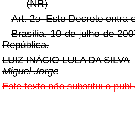
(NR)
Art. 2o Este Decreto entra 
Brasília, 10 de julho de 20
República.
LUIZ INÁCIO LULA DA SILVA
Miguel Jorge
Este texto não substitui o pu