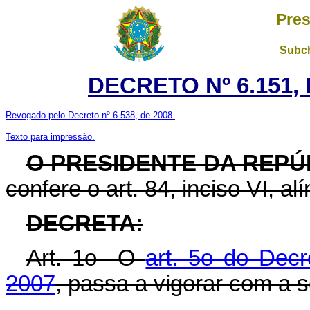
Pres
Subch
DECRETO Nº 6.151, 
Revogado pelo Decreto nº 6.538, de 2008.
Texto para impressão.
O PRESIDENTE DA REPÚ
confere o art. 84, inciso VI, al
DECRETA:
Art. 1o O
art. 5o do Decr
2007
, passa a vigorar com a 