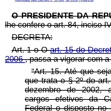
(Revogado pelo Decreto nº 10.086, de 2019)
(Vigência)
O PRESIDENTE DA REP
lhe confere o art. 84, inciso I
DECRETA:
Art. 1
o
O
art. 15 do Decre
2006
, passa a vigorar com a
“Art. 15. Até que se
que trata o § 2º do art
dezembro de 2002, a
cargos efetivos da Ca
Federal o disposto no