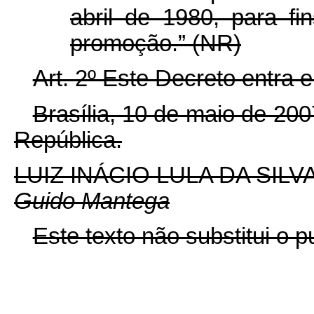
abril de 1980, para fi
promoção.” (NR)
Art. 2º Este Decreto entra 
Brasília, 10 de maio de 20
República.
LUIZ INÁCIO LULA DA SILV
Guido Mantega
Este texto não substitui o 