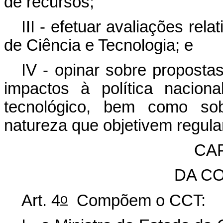
de recursos;
III - efetuar avaliações rel
de Ciência e Tecnologia; e
IV - opinar sobre propost
impactos à política naciona
tecnológico, bem como sob
natureza que objetivem regula
CAP
DA C
o
Art. 4
Compõem o CCT: