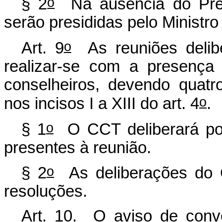
o
§ 2
Na ausência do Pres
serão presididas pelo Ministro
o
Art. 9
As reuniões delib
realizar-se com a presença
conselheiros, devendo quat
o
nos incisos I a XIII do art. 4
.
o
§ 1
O CCT deliberará por
presentes à reunião.
o
§ 2
As deliberações do 
resoluções.
Art. 10. O aviso de conv