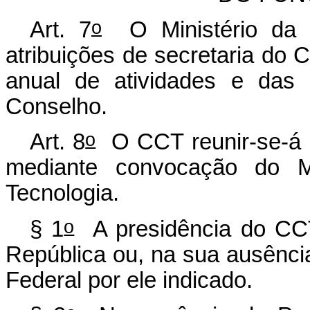
o
Art. 7
O Ministério da C
atribuições de secretaria do C
anual de atividades e das 
Conselho.
o
Art. 8
O CCT reunir-se-á p
mediante convocação do M
Tecnologia.
o
§ 1
A presidência do CCT
República ou, na sua ausênci
Federal por ele indicado.