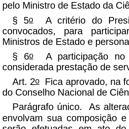
pelo Ministro de Estado da Ciê
o
§ 5
A critério do Presi
convocados, para particip
Ministros de Estado e persona
o
§ 6
A participação no
considerada prestação de serv
o
Art. 2
Fica aprovado, na f
do Conselho Nacional de Ciên
Parágrafo único. As alter
envolvam sua composição e a
serão efetuadas em ato do 