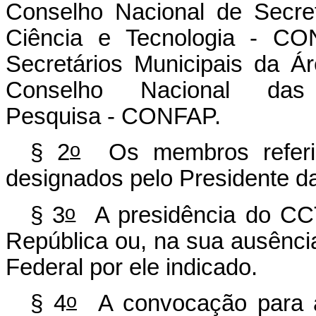
Conselho Nacional de Secre
Ciência e Tecnologia - CO
Secretários Municipais da Á
Conselho Nacional d
Pesquisa - CONFAP.
o
§ 2
Os membros referid
designados pelo Presidente d
o
§ 3
A presidência do CCT
República ou, na sua ausênci
Federal por ele indicado.
o
§ 4
A convocação para a