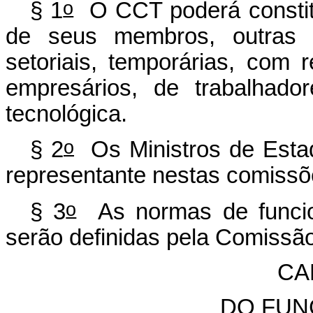
o
§ 1
O CCT poderá constitu
de seus membros, outras c
setoriais, temporárias, com 
empresários, de trabalhado
tecnológica.
o
§ 2
Os Ministros de Esta
representante nestas comissõ
o
§ 3
As normas de funcio
serão definidas pela Comissã
CA
DO FUN