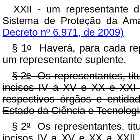
XXII - um representante 
Sistema de Proteção da A
Decreto nº 6.971, de 2009)
o
§ 1
Haverá, para cada repr
um representante suplente.
o
§ 2
Os representantes, titu
incisos IV a XV e XX e XXI
respectivos órgãos e entida
Estado da Ciência e Tecnologi
§ 2
º
Os representantes, titu
incisos IV a XV e XX a XXII, 