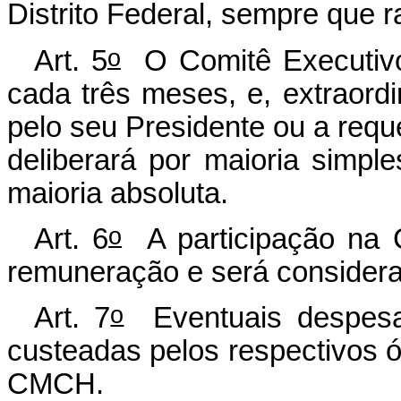
Distrito Federal, sempre que 
o
Art. 5
O Comitê Executivo 
cada três meses, e, extraor
pelo seu Presidente ou a req
deliberará por maioria simp
maioria absoluta.
o
Art. 6
A participação na 
remuneração e será considerad
o
Art. 7
Eventuais despesa
custeadas pelos respectivos 
CMCH.