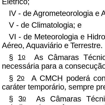
Elétrico;
IV - de Agrometeorologia e A
V - de Climatologia; e
VI - de Meteorologia e Hidr
Aéreo, Aquaviário e Terrestre.
o
§ 1
As Câmaras Técnicas
necessária para a consecução
o
§ 2
A CMCH poderá consti
caráter temporário, sempre p
o
§ 3
As Câmaras Técnica