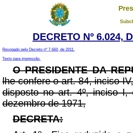
Pres
Subch
DECRETO Nº 6.024, D
Revogado pelo Decreto nº 7.660, de 2011.
Texto para impressão.
O PRESIDENTE DA REP
lhe confere o art. 84, inciso I
disposto no art. 4
º
, inciso I
dezembro de 1971,
DECRETA: