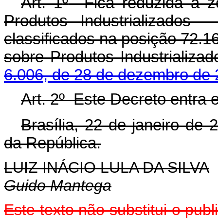
Art. 1
º
Fica reduzida a ze
Produtos Industrializados 
classificados na posição 72.1
sobre Produtos Industrializa
6.006, de 28 de dezembro de 
Art. 2
º
Este Decreto entra e
Brasília, 22 de janeiro de 
da República.
LUIZ INÁCIO LULA DA SILVA
Guido Mantega
Este texto não substitui o pu