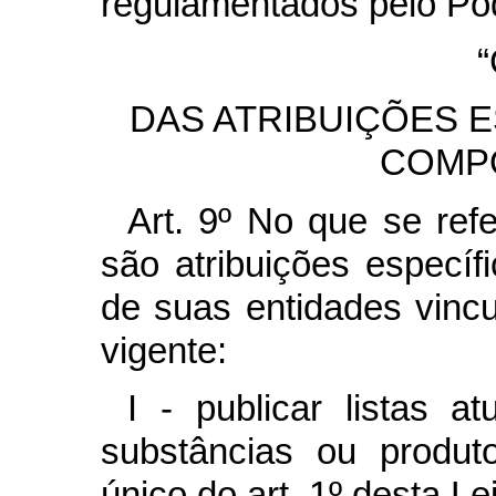
regulamentados pelo Pod
“
DAS ATRIBUIÇÕES 
COMP
Art. 9º No que se ref
são atribuições específ
de suas entidades vincu
vigente:
I - publicar listas a
substâncias ou produt
único do art. 1º desta Lei