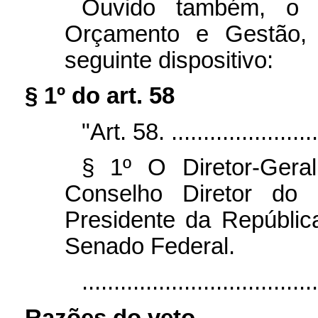
Ouvido também, o M
Orçamento e Gestão, 
seguinte dispositivo:
§ 1º do art. 58
"Art. 58. .........................
§ 1º O Diretor-Ger
Conselho Diretor do
Presidente da Repúblic
Senado Federal.
....................................
Razões do veto