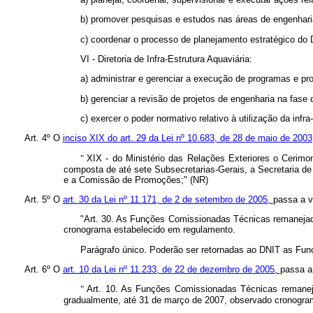
b) promover pesquisas e estudos nas áreas de engenharia 
c) coordenar o processo de planejamento estratégico do 
VI - Diretoria de Infra-Estrutura Aquaviária:
a) administrar e gerenciar a execução de programas e pro
b) gerenciar a revisão de projetos de engenharia na fase
c) exercer o poder normativo relativo à utilização da infra
Art. 4º
O
inciso XIX do art. 29 da Lei nº 10.683, de 28 de maio de 200
"
XIX - do Ministério das Relações Exteriores o Cerimon
composta de até sete Subsecretarias-Gerais, a Secretaria de 
e a Comissão de Promoções;" (NR)
Art. 5º
O
art. 30 da Lei nº 11.171, de 2 de setembro de 2005,
passa a v
"Art. 30. As Funções Comissionadas Técnicas remanejada
cronograma estabelecido em regulamento.
Parágrafo único. Poderão ser retornadas ao DNIT as Funç
Art. 6º
O
art. 10 da Lei nº 11.233, de 22 de dezembro de 2005,
passa a
"
Art. 10. As Funções Comissionadas Técnicas remanejad
gradualmente, até 31 de março de 2007, observado cronogra