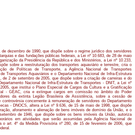
11 de dezembro de 1990, que dispõe sobre o regime jurídico dos servidores
tarquias e das fundações públicas federais, a Lei nº 10.683, de 28 de maio
ganização da Presidência da República e dos Ministérios, a Lei nº 10.233,
põe sobre a reestruturação dos transportes aquaviário e terrestre, cria o
ação de Políticas de Transporte, a Agência Nacional de Transportes
 de Transportes Aquaviários e o Departamento Nacional de Infra-Estrutura
1, de 2 de setembro de 2005, que dispõe sobre a criação de carreiras e do
epartamento Nacional de Infra-Estrutura de Transportes - DNIT, a Lei nº
005, que institui o Plano Especial de Cargos da Cultura e a Gratificação
tural - GEAC, cria e extingue cargos em comissão no âmbito do Poder
idores da extinta Legião Brasileira de Assistência, sobre a cessão de
e controvérsia concernente à remuneração de servidores do Departamento
ecas - DNOCS, altera a Lei nº 9.636, de 15 de maio de 1998, que dispõe
stração, aforamento e alienação de bens imóveis de domínio da União, e o
 setembro de 1946, que dispõe sobre os bens imóveis da União, autoriza
porários em atividades que serão assumidas pela Agência Nacional de
a o art. 4º da Medida Provisória nº 280, de 15 de fevereiro de 2006, que
ederal.