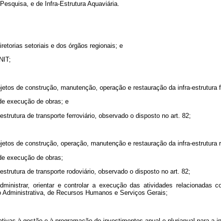
esquisa, e de Infra-Estrutura Aquaviária.
iretorias setoriais e dos órgãos regionais; e
NIT;
jetos de construção, manutenção, operação e restauração da infra-estrutura fe
 de execução de obras; e
-estrutura de transporte ferroviário, observado o disposto no art. 82;
jetos de construção, operação, manutenção e restauração da infra-estrutura r
 de execução de obras;
-estrutura de transporte rodoviário, observado o disposto no art. 82;
 administrar, orientar e controlar a execução das atividades relacionad
o Administrativa, de Recursos Humanos e Serviços Gerais;
lativas à gestão e à programação de investimentos anual e plurianual para a i