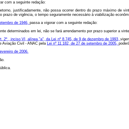
rar com a seguinte redação:
 retorno, justificadamente, não possa ocorrer dentro do prazo máximo de v
mo prazo de vigência, o tempo seguramente necessário à viabilização econôm
 setembro de 1946,
passa a vigorar com a seguinte redação:
te determinados em lei, não se fará arrendamento por prazo superior a vinte
rt. 2º , inciso VI, alínea "a", da Lei nº 8.745, de 9 de dezembro de 1993,
vige
de Aviação Civil - ANAC pela
Lei nº 11.182, de 27 de setembro de 2005,
poder
fevereiro de 2006.
ão.
ública.