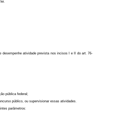
lei.
 desempenhe atividade prevista nos incisos I e II do art. 76-
ão pública federal;
oncurso público, ou supervisionar essas atividades.
uintes parâmetros: