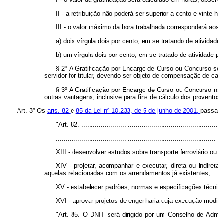
II - a retribuição não poderá ser superior a cento e vinte 
III - o valor máximo da hora trabalhada corresponderá ao
a) dois vírgula dois por cento, em se tratando de atividad
b) um vírgula dois por cento, em se tratado de atividade p
§ 2º A Gratificação por Encargo de Curso ou Concurso so
servidor for titular, devendo ser objeto de compensação de c
§ 3º A Gratificação por Encargo de Curso ou Concurso nã
outras vantagens, inclusive para fins de cálculo dos provent
Art. 3º Os
arts. 82
e
85 da Lei nº 10.233, de 5 de junho de 2001,
passa
"Art. 82. ......................................................................
..................................................................................
XIII - desenvolver estudos sobre transporte ferroviário o
XIV - projetar, acompanhar e executar, direta ou indire
aquelas relacionadas com os arrendamentos já existentes;
XV - estabelecer padrões, normas e especificações técnic
XVI - aprovar projetos de engenharia cuja execução modif
"Art. 85. O DNIT será dirigido por um Conselho de Admin