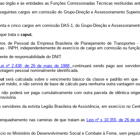
 ao órgão e às entidades as Funções Comissionadas Técnicas restituídas ant
os seguintes cargos em comissão do Grupo-Direção e Assessoramento Superi
qüenta e cinco cargos em comissão DAS-1, do Grupo-Direção e Assessorament
 que trata o
caput.
ros de Pessoal da Empresa Brasileira de Planejamento de Transportes 
árias - INPH, independentemente do exercício de cargo em comissão ou função
mente de responsabilidade do DNIT.
Lei nº 2.438, de 26 de maio de 1988,
continuará sendo pago aos servid
ntagem pessoal nominalmente identificada.
put
será calculada sobre o vencimento básico da classe e padrão em que o
ível médio, e não servirá de base de cálculo para nenhuma outra vantagem ou 
t
não poderá ser paga cumulativamente com outra parcela de idêntica orige
rovisória.
s servidores da extinta Legião Brasileira de Assistência, em exercício no Ce
o enquadramento nas carreiras de que tratam as
Leis nº s 10.355, de 26 de 
io no Ministério do Desenvolvimento Social e Combate à Fome, sem prejuízo 