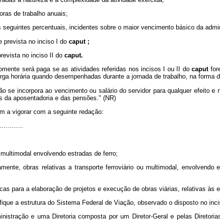
horas de trabalho anuais;
s seguintes percentuais, incidentes sobre o maior vencimento básico da admin
e prevista no inciso I do
caput ;
revista no inciso II do
caput.
mente será paga se as atividades referidas nos incisos I ou II do
caput
for
arga horária quando desempenhadas durante a jornada de trabalho, na forma do
o se incorpora ao vencimento ou salário do servidor para qualquer efeito e 
os da aposentadoria e das pensões." (NR)
m a vigorar com a seguinte redação:
............
u multimodal envolvendo estradas de ferro;
tamente, obras relativas a transporte ferroviário ou multimodal, envolvend
as para a elaboração de projetos e execução de obras viárias, relativas às 
ique a estrutura do Sistema Federal de Viação, observado o disposto no inci
istração e uma Diretoria composta por um Diretor-Geral e pelas Diretorias E