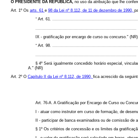
O PRESIDENTE DA REPÚBLICA,
no uso da atribuição que lhe confer
Art. 1º
Os
arts. 61
e
98 da Lei nº 8.112, de 11 de dezembro de 1990,
p
"
Art. 61. .....................................................................
..................................................................................
IX - gratificação por encargo de curso ou concurso." (NR)
"
Art. 98. .....................................................................
..................................................................................
§ 4º
Será igualmente concedido horário especial, vincula
A." (NR)
Art. 2º O
Capítulo II da Lei nº 8.112, de 1990,
fica acrescido da seguin
Art. 76-A. A Gratificação por Encargo de Curso ou Concur
I - atuar como instrutor em curso de formação, de desenv
II - participar de banca examinadora ou de comissão de an
§ 1º Os critérios de concessão e os limites da gratifica
I - o valor da gratificação será calculado em horas, obs