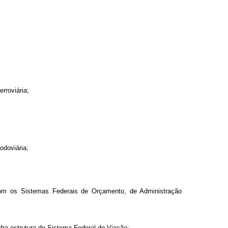
rroviária;
odoviária;
as com os Sistemas Federais de Orçamento, de Administração
nfra-estrutura do Sistema Federal de Viação;