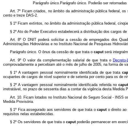
Parágrafo único.Parágrafo único. Poderão ser retornadas
Art. 7º
Ficam criados, no âmbito da administração pública federal, 
cento e treze DAS-2.
§ 1º
Ficam extintos, no âmbito da administração pública federal, cin
§ 2º
Ato do Poder Executivo estabelecerá a distribuição dos cargos de
Art. 8º O DNIT poderá solicitar a cessão de empregados dos Quad
Administrações Hidroviárias e no Instituto Nacional de Pesquisas Hidrovi
Parágrafo único. O ônus da cessão de que trata o
caput
será integral
Art. 9º O valor da complementação salarial de que trata o
Decreto-
comprovadamente a percebiam até o mês de julho de 2005, na forma de va
§ 1º A vantagem pessoal nominalmente identificada de que trata
ca
ocupantes de cargos de nível superior e de setenta por cento para os de n
§ 2º A vantagem pessoal nominalmente identificada referida no
capu
irretratável, no prazo de sessenta dias a contar da vigência desta Medida P
Art. 10. Ficam lotados no Instituto Nacional do Seguro Social - INSS o
Medida Provisória.
§ 1º Fica assegurado aos servidores de que trata o
caput
o direito a
requisitos nelas estabelecidas.
§ 2º Os servidores de que trata o
caput
poderão permanecer em exercíc