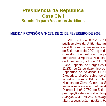
Presidência da República
Casa Civil
Subchefia para Assuntos Jurídicos
MEDIDA PROVISÓRIA Nº 283, DE 23 DE FEVEREIRO DE 2006.
Altera a Lei nº 8.112, de 
públicos civis da União, das au
de 2003, que dispõe sobre a or
de 5 de junho de 2001, que dis
Conselho Nacional de Integr
Terrestres, a Agência Nacional
de Transportes, a Lei nº 11.17
Plano Especial de Cargos do D
11.233, de 22 de dezembro de 2
Específica de Atividade Cul
Executivo, dispõe sobre serv
servidores para o DNIT e sobr
Nacional de Obras Contra as S
sobre a regularização, admini
Decreto-Lei nº 9.760, de 5 de
prorrogação de contratos tem
Aviação Civil - ANAC, e revog
altera a Legislação Tributária F