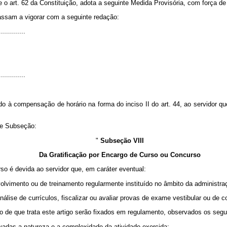
e o art. 62 da Constituição, adota a seguinte Medida Provisória, com força de 
assam a vigorar com a seguinte redação:
.............
.............
do à compensação de horário na forma do inciso II do art. 44, ao servidor que
te Subseção:
"
Subseção VIII
Da Gratificação por Encargo de Curso ou Concurso
so é devida ao servidor que, em caráter eventual:
olvimento ou de treinamento regularmente instituído no âmbito da administraç
álise de currículos, fiscalizar ou avaliar provas de exame vestibular ou de c
ção de que trata este artigo serão fixados em regulamento, observados os seg
ervadas a natureza e a complexidade da atividade exercida;