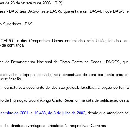
es de 23 de fevereiro de 2006." (NR)
ores - DAS: três DAS-6; sete DAS-5; quarenta e um DAS-4; nove DAS-3; e
o Superiores - DAS.
- GEIPOT e das Companhias Docas controladas pela União, lotados nas
 de confiança.
ores do Departamento Nacional de Obras Contra as Secas - DNOCS, que
 servidor esteja posicionado, nos percentuais de cem por cento para os
gratificação.
m ou natureza decorrente de decisão judicial, facultada a opção de forma
ntro de Promoção Social Abrigo Cristo Redentor, na data de publicação desta
dezembro de 2001,
e
10.483, de 3 de julho de 2002,
desde que atendidos os
dos direitos e vantagens atribuídos às respectivas Carreiras.