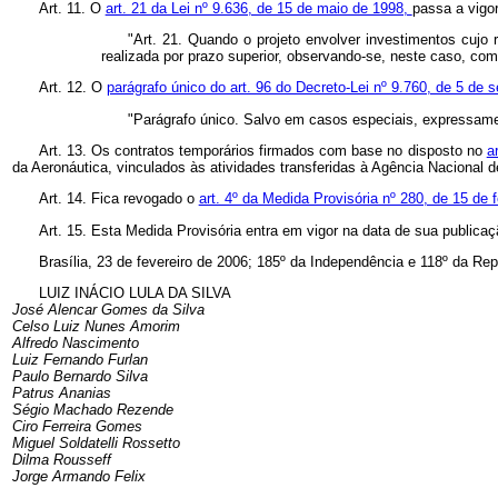
Art. 11. O
art. 21 da Lei nº 9.636, de 15 de maio de 1998,
passa a vigo
"Art. 21. Quando o projeto envolver investimentos cujo
realizada por prazo superior, observando-se, neste caso, co
Art. 12. O
parágrafo único do art. 96 do Decreto-Lei nº 9.760, de 5 de
"Parágrafo único. Salvo em casos especiais, expressamen
Art. 13. Os contratos temporários firmados com base no disposto no
a
da Aeronáutica, vinculados às atividades transferidas à Agência Nacional 
Art. 14. Fica revogado o
art. 4º da Medida Provisória nº 280, de 15 de 
Art. 15. Esta Medida Provisória entra em vigor na data de sua publicaç
Brasília, 23 de fevereiro de 2006; 185º da Independência e 118º da Rep
LUIZ INÁCIO LULA DA SILVA
José Alencar Gomes da Silva
Celso Luiz Nunes Amorim
Alfredo Nascimento
Luiz Fernando Furlan
Paulo Bernardo Silva
Patrus Ananias
Ségio Machado Rezende
Ciro Ferreira Gomes
Miguel Soldatelli Rossetto
Dilma Rousseff
Jorge Armando Felix