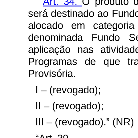
“
Art. 34.
O produto 
será destinado ao Fund
alocado em categoria
denominada Fundo Set
aplicação nas ativida
Programas de que tra
Provisória.
I – (revogado);
II – (revogado);
III – (revogado).” (NR)