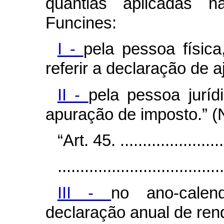
quantias aplicadas 
Funcines:
I -
pela pessoa físic
referir a declaração de a
II -
pela pessoa juríd
apuração de imposto.” (
“Art. 45. .........................
.....................................
III -
no ano-calen
declaração anual de ren