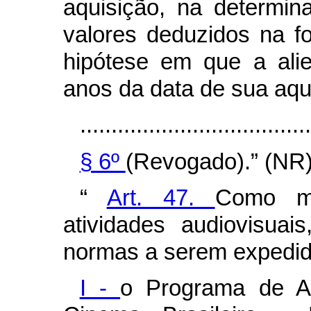
aquisição, na determin
valores deduzidos na f
hipótese em que a ali
anos da data de sua aqu
.....................................
§ 6º
(Revogado).” (NR
“
Art. 47.
Como m
atividades audiovisuais
normas a serem expedid
I -
o Programa de A