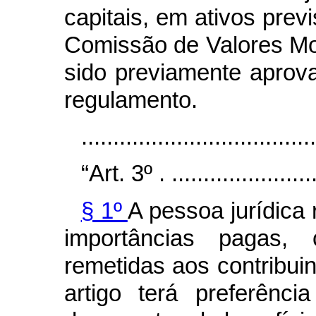
capitais, em ativos previ
Comissão de Valores Mob
sido previamente aprov
regulamento.
....................................
“Art. 3º .
......................
§ 1º
A pessoa jurídica
importâncias pagas, 
remetidas aos contribuin
artigo terá preferênci