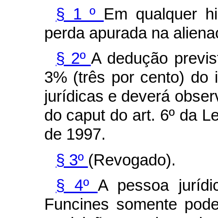
§ 1 º
Em qualquer hi
perda apurada na aliena
§ 2º
A dedução previst
3% (três por cento) do
jurídicas e deverá observ
do caput do art. 6º da L
de 1997.
§ 3º
(Revogado).
§ 4º
A pessoa jurídi
Funcines somente pode