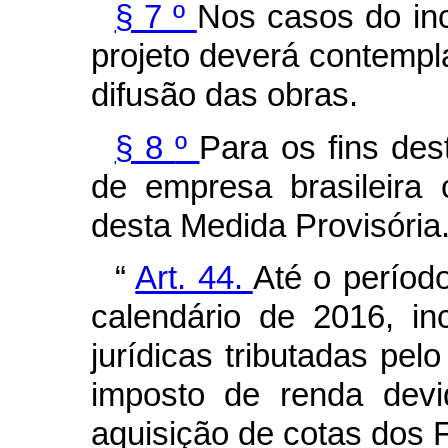
§ 7 º
Nos casos do in
projeto deverá contempla
difusão das obras.
§ 8
º
Para os fins dest
de empresa brasileira 
desta Medida Provisória
“
Art. 44.
Até o períod
calendário de 2016, in
jurídicas tributadas pel
imposto de renda devi
aquisição de cotas dos 