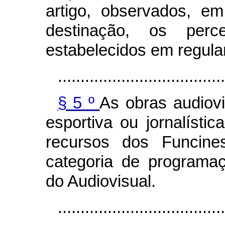
artigo, observados, e
destinação, os per
estabelecidos em regul
.....................................
§ 5 º
As obras audiovi
esportiva ou jornalísti
recursos dos Funci
categoria de programaç
do Audiovisual.
.....................................