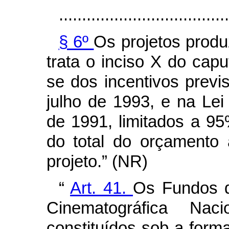
.....................................
§ 6º
Os projetos prod
trata o inciso X do caput
se dos incentivos previ
julho de 1993, e na Le
de 1991, limitados a 95
do total do orçamento
projeto.” (NR)
“
Art. 41.
Os Fundos d
Cinematográfica Na
constituídos sob a for