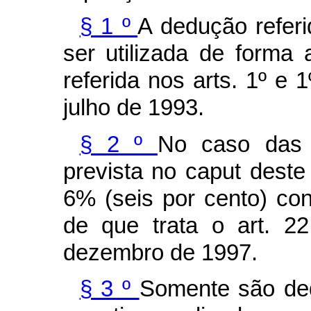
§ 1 º
A dedução referi
ser utilizada de forma 
referida nos arts. 1º
e 
julho de 1993.
§ 2 º
No caso das 
prevista no caput deste a
6% (seis por cento) c
de que trata o art. 2
dezembro de 1997.
§ 3 º
Somente são ded