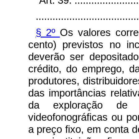
“Art. 39. .........................
.....................................
§ 2º
Os valores corr
cento) previstos no in
deverão ser depositad
crédito, do emprego, 
produtores, distribuidore
das importâncias relati
da exploração de o
videofonográficas ou po
a preço fixo, em conta d